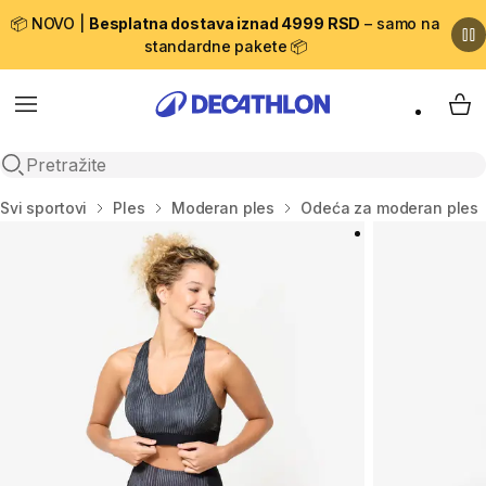
📦 NOVO |
Besplatna dostava iznad 4999 RSD
– samo na
standardne pakete 📦
Menu
My 
Open search
Početna stranica
Svi sportovi
Ples
Moderan ples
Odeća za moderan ples