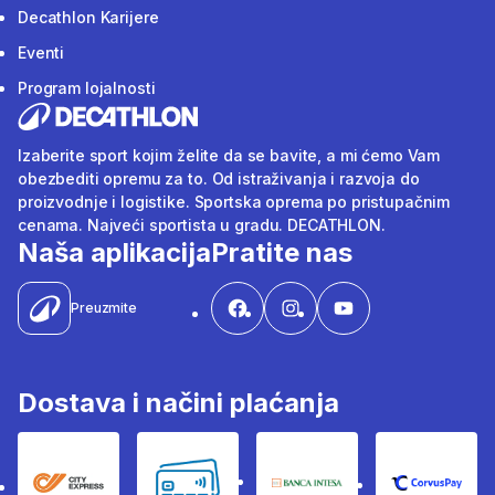
Decathlon Karijere
Eventi
Program lojalnosti
Izaberite sport kojim želite da se bavite, a mi ćemo Vam
obezbediti opremu za to. Od istraživanja i razvoja do
proizvodnje i logistike. Sportska oprema po pristupačnim
cenama. Najveći sportista u gradu. DECATHLON.
Naša aplikacija
Pratite nas
Preuzmite
Dostava i načini plaćanja
City Express
Bankovne kartice
Banka Intesa
Corvus