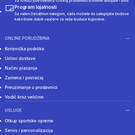
Za 10 RSD potrošenih u fizičkoj prodavnici ili online dobijate 1 bod.
Program lojalnosti
Sa vašim Decathlon nalogom, sada možete da sakupljate bodove
kako biste dobili vaučere za vaše buduće kupovine.
ONLINE PORUDŽBINA
Korisnička podrška
Uslovi dostave
Načini plaćanja
Zamena i povraćaj
Preuzimanje u prodavnici
Vodič kroz veličine
USLUGE
Otkup sportske opreme
Servis i personalizacija