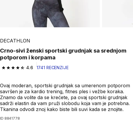
Play Video
DECATHLON
Crno-sivi ženski sportski grudnjak sa srednjom
potporom i korpama
4.6
1741 RECENZIJE
4.6 od 5 zvezdica from 1741 Recenzije
Ovaj moderan, sportski grudnjak sa umerenom potporom
savršen je za kardio trening, fitnes ples i vežbe koraka.
Znamo da volite da se krećete, pa ovaj sportski grudnjak
sadrži elastin da vam pruži slobodu koja vam je potrebna.
Tkanina odvodi znoj kako biste bili suvi kada se znojite.
ID
8841778