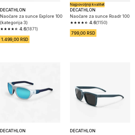
Najpovoljniji kvalitet
DECATHLON
DECATHLON
Naočare za sunce Explore 100
Naočare za sunce Roadr 100
(kategorija 3)
4.6
(1150)
4.6 od 5 zvezdica from 1150 Re
4.6
(1871)
4.6 od 5 zvezdica from 1871 Recenzije
799,00 RSD
1.499,00 RSD
DECATHLON
DECATHLON