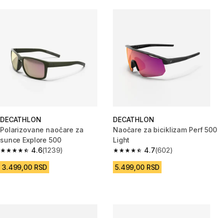
DECATHLON
DECATHLON
Polarizovane naočare za
Naočare za biciklizam Perf 500
sunce Explore 500
Light
4.6
(1239)
4.7
(602)
4.6 od 5 zvezdica from 1239 Recenzije
4.7 od 5 zvezdica from 602 Rec
3.499,00 RSD
5.499,00 RSD