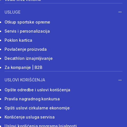
USLUGE
Otkup sportske opreme
Servis i personalizacija
Poklon kartica
Povlačenje proizvoda
Decathlon iznajmljivanje
Za kompanije | B2B
USLOVI KORIŠĆENJA
Opšte odredbe i uslovi korišćenja
Pravila nagradnog konkursa
Opšti uslovi cirkularne ekonomije
Korišćenje usluga servisa
Uslovi korišćenja programa lojalnosti