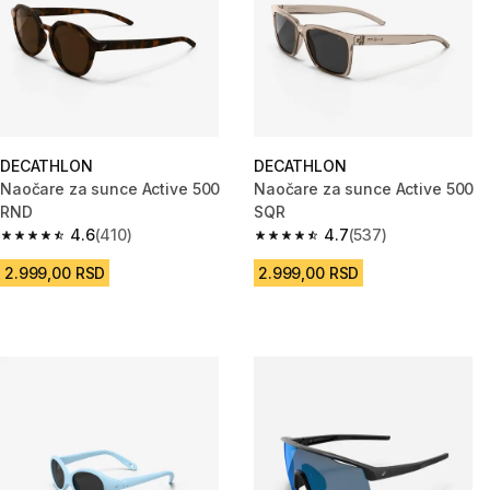
DECATHLON
DECATHLON
Naočare za sunce Active 500
Naočare za sunce Active 500
RND
SQR
4.6
(410)
4.7
(537)
4.6 od 5 zvezdica from 410 Recenzije
4.7 od 5 zvezdica from 537 Rec
2.999,00 RSD
2.999,00 RSD