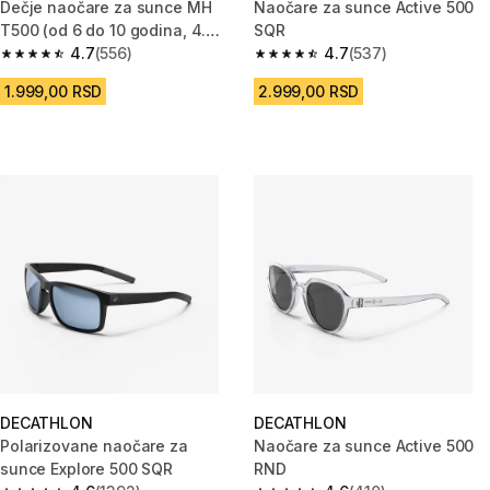
Dečje naočare za sunce MH
Naočare za sunce Active 500
T500 (od 6 do 10 godina, 4.
SQR
kategorija)
4.7
(556)
4.7
(537)
4.7 od 5 zvezdica from 556 Recenzije
4.7 od 5 zvezdica from 537 Rec
1.999,00 RSD
2.999,00 RSD
DECATHLON
DECATHLON
Polarizovane naočare za
Naočare za sunce Active 500
sunce Explore 500 SQR
RND