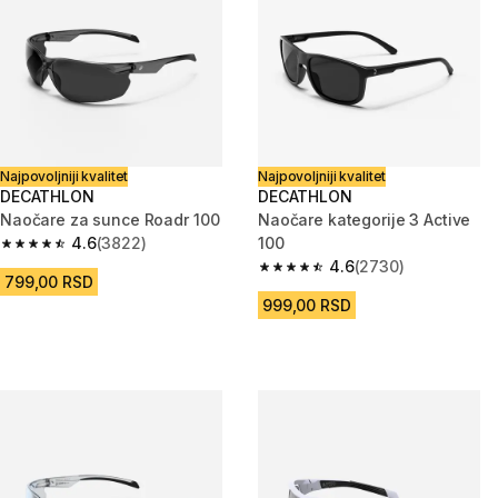
Najpovoljniji kvalitet
Najpovoljniji kvalitet
DECATHLON
DECATHLON
Naočare za sunce Roadr 100
Naočare kategorije 3 Active
4.6
(3822)
100
4.6 od 5 zvezdica from 3822 Recenzije
4.6
(2730)
4.6 od 5 zvezdica from 2730 R
799,00 RSD
999,00 RSD