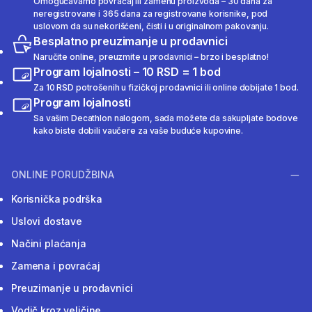
Omogućavamo povraćaj ili zamenu proizvoda – 30 dana za
neregistrovane i 365 dana za registrovane korisnike, pod
uslovom da su nekorišćeni, čisti i u originalnom pakovanju.
Besplatno preuzimanje u prodavnici
Naručite online, preuzmite u prodavnici – brzo i besplatno!
Program lojalnosti – 10 RSD = 1 bod
Za 10 RSD potrošenih u fizičkoj prodavnici ili online dobijate 1 bod.
Program lojalnosti
Sa vašim Decathlon nalogom, sada možete da sakupljate bodove
kako biste dobili vaučere za vaše buduće kupovine.
ONLINE PORUDŽBINA
Korisnička podrška
Uslovi dostave
Načini plaćanja
Zamena i povraćaj
Preuzimanje u prodavnici
Vodič kroz veličine