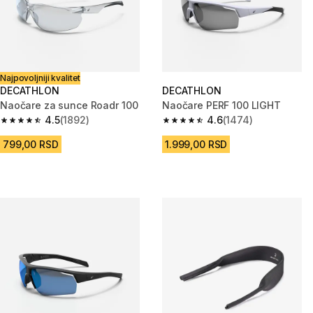
Najpovoljniji kvalitet
DECATHLON
DECATHLON
Naočare za sunce Roadr 100
Naočare PERF 100 LIGHT
4.5
(1892)
4.6
(1474)
4.5 od 5 zvezdica from 1892 Recenzije
4.6 od 5 zvezdica from 1474 Re
799,00 RSD
1.999,00 RSD