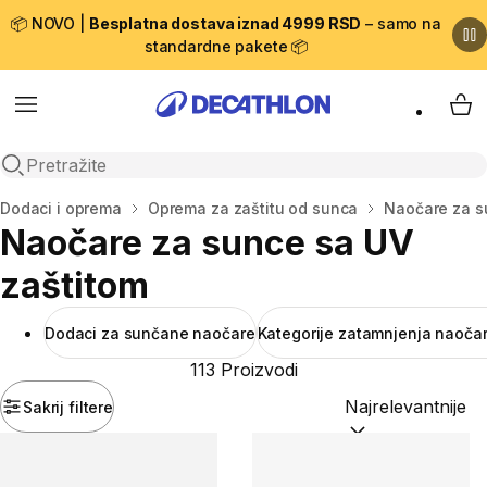
📦 NOVO |
Besplatna dostava iznad 4999 RSD
– samo na
standardne pakete 📦
Menu
My 
Open search
Početna stranica
Dodaci i oprema
Oprema za zaštitu od sunca
Naočare za s
Naočare za sunce sa UV
zaštitom
Dodaci za sunčane naočare
Kategorije zatamnjenja naoča
113 Proizvodi
Sakrij filtere
Sortiraj po:
(option