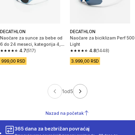
DECATHLON
DECATHLON
Naočare za sunce za bebe od
Naočare za biciklizam Perf 500
6 do 24 meseci, kategorija 4,
Light
MH B100
4.7
(517)
4.8
(1448)
4.7 od 5 zvezdica from 517 Recenzije
4.8 od 5 zvezdica from 1448 R
999,00 RSD
3.999,00 RSD
1
od
5
Nazad na početak
365 dana za bezbrižan povraćaj