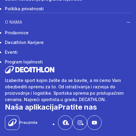
Politika privatnosti
O NAMA
Prodavnice
Decathlon Karijere
Eventi
Program lojalnosti
Izaberite sport kojim želite da se bavite, a mi ćemo Vam
obezbediti opremu za to. Od istraživanja i razvoja do
proizvodnje i logistike. Sportska oprema po pristupačnim
cenama. Najveći sportista u gradu. DECATHLON.
Naša aplikacija
Pratite nas
Preuzmite