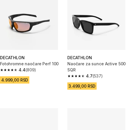
DECATHLON
DECATHLON
Fotohromne naočare Perf 100
Naočare za sunce Active 500
4.4
(809)
SQR
4.4 od 5 zvezdica from 809 Recenzije
4.7
(537)
4.7 od 5 zvezdica from 537 Rec
4.999,00 RSD
3.499,00 RSD