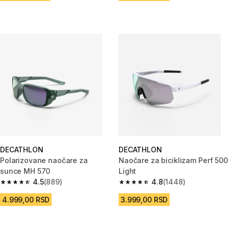
DECATHLON
DECATHLON
Polarizovane naočare za
Naočare za biciklizam Perf 500
sunce MH 570
Light
4.5
(889)
4.8
(1448)
4.5 od 5 zvezdica from 889 Recenzije
4.8 od 5 zvezdica from 1448 R
4.999,00 RSD
3.999,00 RSD