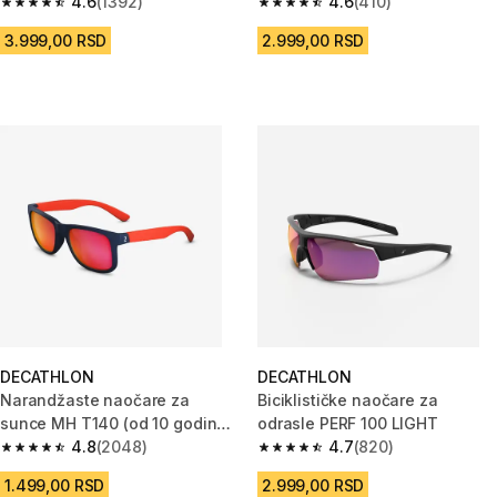
4.6
(1392)
4.6
(410)
4.6 od 5 zvezdica from 1392 Recenzije
4.6 od 5 zvezdica from 410 Rec
3.999,00 RSD
2.999,00 RSD
DECATHLON
DECATHLON
Narandžaste naočare za
Biciklističke naočare za
sunce MH T140 (od 10 godina,
odrasle PERF 100 LIGHT
3. kategorija)
4.8
(2048)
4.7
(820)
4.8 od 5 zvezdica from 2048 Recenzije
4.7 od 5 zvezdica from 820 Rec
1.499,00 RSD
2.999,00 RSD