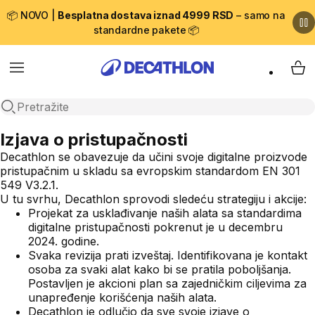
📦 NOVO |
Besplatna dostava iznad 4999 RSD
– samo na
standardne pakete 📦
Menu
My 
Open search
Izjava o pristupačnosti
Decathlon se obavezuje da učini svoje digitalne proizvode
pristupačnim u skladu sa evropskim standardom EN 301
549 V3.2.1.
U tu svrhu, Decathlon sprovodi sledeću strategiju i akcije:
Projekat za usklađivanje naših alata sa standardima
digitalne pristupačnosti pokrenut je u decembru
2024. godine.
Svaka revizija prati izveštaj. Identifikovana je kontakt
osoba za svaki alat kako bi se pratila poboljšanja.
Postavljen je akcioni plan sa zajedničkim ciljevima za
unapređenje korišćenja naših alata.
Decathlon je odlučio da sve svoje izjave o