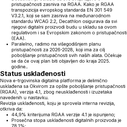
pristupačnosti zasniva na RGAA. Kako je RGAA
transpozicija evropskog standarda EN 301 549
V3.2.1, koji se sam zasniva na međunarodnom
standardu WCAG 2.2, Decathlon osigurava da svi
njegovi digitalni proizvodi budu u skladu sa ovom
regulativom i sa Evropskim zakonom o pristupačnosti
(EAA).
Paralelno, radimo na višegodišnjem planu
pristupačnosti za 2026-2028, koji ima za cilj
poboljšanje pristupačnosti svih naših alata. Očekuje
se da će ovaj plan biti objavljen do kraja 2025.
godine..
Status usklađenosti
Nova e-trgovinska digitalna platforma je delimično
usklađena sa Okvirom za opšte poboljšanje pristupačnosti
(RGAA), verzija 4.1, zbog neusklađenosti i izuzetaka
navedenih u nastavku.
Revizija usklađenosti, koju je sprovela interna revizija,
otkriva da:
44,9% kriterijuma RGAA verzije 4.1 je ispunjeno;
Prosečna stopa usklađenosti digitalnih proizvoda je
78,1%;