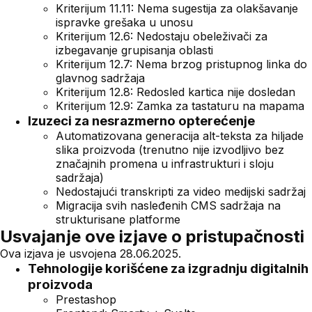
Kriterijum 11.11: Nema sugestija za olakšavanje
ispravke grešaka u unosu
Kriterijum 12.6: Nedostaju obeleživači za
izbegavanje grupisanja oblasti
Kriterijum 12.7: Nema brzog pristupnog linka do
glavnog sadržaja
Kriterijum 12.8: Redosled kartica nije dosledan
Kriterijum 12.9: Zamka za tastaturu na mapama
Izuzeci za nesrazmerno opterećenje
Automatizovana generacija alt-teksta za hiljade
slika proizvoda (trenutno nije izvodljivo bez
značajnih promena u infrastrukturi i sloju
sadržaja)
Nedostajući transkripti za video medijski sadržaj
Migracija svih nasleđenih CMS sadržaja na
strukturisane platforme
Usvajanje ove izjave o pristupačnosti
Ova izjava je usvojena 28.06.2025.
Tehnologije korišćene za izgradnju digitalnih
proizvoda
Prestashop