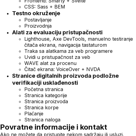
Frontend: Smarty + Svelte
CSS: Sass + BEM
Testno okruženje
Postavljanje
Proizvodnja
Alati za evaluaciju pristupačnosti
Lighthouse, Axe DevTools, manuelno testiranje
čitača ekrana, navigacija tastaturom
Traka sa alatkama za veb programere
Uvidi u pristupačnost za veb
WAVE alat za procenu
Čitač ekrana: VoiceOver + NVDA
Stranice digitalnih proizvoda podložne
verifikaciji usklađenosti
Početna stranica
Stranica kategorije
Stranica proizvoda
Stranica korpe
Plaćanje
Stranica naloga
Povratne informacije i kontakt
Ako ne možete da pristupite nekom sadržaju ili usluzi,