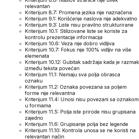
Kriterijum 8.6: Naslov stranice nije uvek
relevantan
Kriterijum 8.7: Promena jezika nije naznačena
Kriterijum 9.1: Korišćenje naslova nije adekvatno
Kriterijum 9.3: Liste nisu pravilno strukturirane
Kriterijum 10.1: Stilizovane liste se koriste za
kontrolu prezentacije informacija
Kriterijum 10.6: Veza nije dobro vidljiva
Kriterijum 10.7: Fokus nije 100% vidljiv na više
elemenata
Kriterijum 10.12: Gubitak sadržaja kada je razmak
između teksta povećan
Kriterijum 11.1: Nemaju sva polja obrasca
oznaku
Kriterijum 11.2: Oznaka povezana sa poljem
forme nije relevantna
Kriterijum 11.4: Unosi nisu povezani sa oznakom
u formama
Kriterijum 11.5: Polja iste prirode nisu grupisana
zajedno
Kriterijum 11.6: Grupisanje polja bez legende
Kriterijum 11.10: Kontrola unosa se ne koristi na
relevantan način