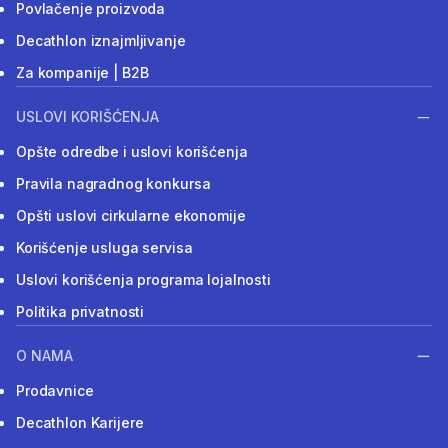
Povlačenje proizvoda
Decathlon iznajmljivanje
Za kompanije | B2B
USLOVI KORIŠĆENJA
Opšte odredbe i uslovi korišćenja
Pravila nagradnog konkursa
Opšti uslovi cirkularne ekonomije
Korišćenje usluga servisa
Uslovi korišćenja programa lojalnosti
Politika privatnosti
O NAMA
Prodavnice
Decathlon Karijere