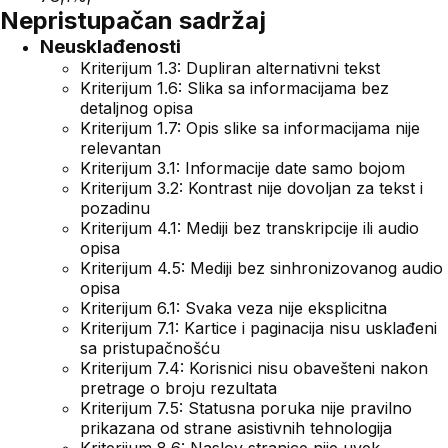
Nepristupačan sadržaj
Neusklađenosti
Kriterijum 1.3: Dupliran alternativni tekst
Kriterijum 1.6: Slika sa informacijama bez
detaljnog opisa
Kriterijum 1.7: Opis slike sa informacijama nije
relevantan
Kriterijum 3.1: Informacije date samo bojom
Kriterijum 3.2: Kontrast nije dovoljan za tekst i
pozadinu
Kriterijum 4.1: Mediji bez transkripcije ili audio
opisa
Kriterijum 4.5: Mediji bez sinhronizovanog audio
opisa
Kriterijum 6.1: Svaka veza nije eksplicitna
Kriterijum 7.1: Kartice i paginacija nisu usklađeni
sa pristupačnošću
Kriterijum 7.4: Korisnici nisu obavešteni nakon
pretrage o broju rezultata
Kriterijum 7.5: Statusna poruka nije pravilno
prikazana od strane asistivnih tehnologija