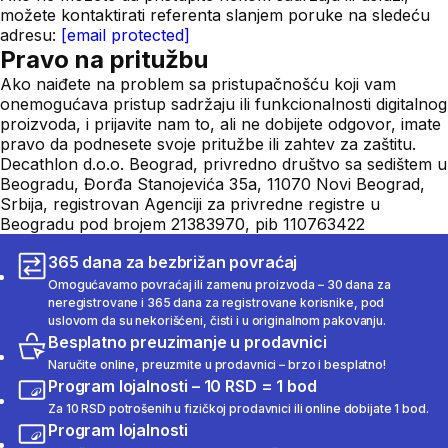
možete kontaktirati referenta slanjem poruke na sledeću
adresu:
[email protected]
Pravo na pritužbu
Ako naiđete na problem sa pristupačnošću koji vam
onemogućava pristup sadržaju ili funkcionalnosti digitalnog
proizvoda, i prijavite nam to, ali ne dobijete odgovor, imate
pravo da podnesete svoje pritužbe ili zahtev za zaštitu.
Decathlon d.o.o. Beograd, privredno društvo sa sedištem u
Beogradu, Đorđa Stanojevića 35a, 11070 Novi Beograd,
Srbija, registrovan Agenciji za privredne registre u
Beogradu pod brojem 21383970, pib 110763422
365 dana za bezbrižan povraćaj
Omogućavamo povraćaj ili zamenu proizvoda – 30 dana za
neregistrovane i 365 dana za registrovane korisnike, pod
uslovom da su nekorišćeni, čisti i u originalnom pakovanju.
Besplatno preuzimanje u prodavnici
Naručite online, preuzmite u prodavnici – brzo i besplatno!
Program lojalnosti – 10 RSD = 1 bod
Za 10 RSD potrošenih u fizičkoj prodavnici ili online dobijate 1 bod.
Program lojalnosti