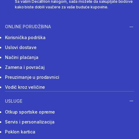
Sa vašim Decathlon nalogom, sada možete da sakupljate bodove
kako biste dobili vaučere za vaše buduće kupovine.
ONLINE PORUDŽBINA
Korisnička podrška
Uslovi dostave
Načini plaćanja
Zamena i povraćaj
Preuzimanje u prodavnici
Vodič kroz veličine
USLUGE
Otkup sportske opreme
Servis i personalizacija
Poklon kartica