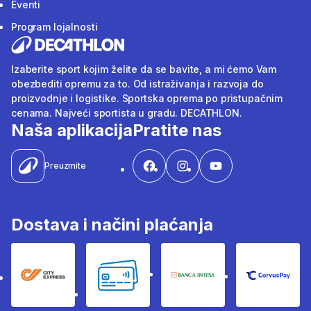
Eventi
Program lojalnosti
Izaberite sport kojim želite da se bavite, a mi ćemo Vam
obezbediti opremu za to. Od istraživanja i razvoja do
proizvodnje i logistike. Sportska oprema po pristupačnim
cenama. Najveći sportista u gradu. DECATHLON.
Naša aplikacija
Pratite nas
Preuzmite
Dostava i načini plaćanja
City Express
Bankovne kartice
Banka Intesa
Corvus