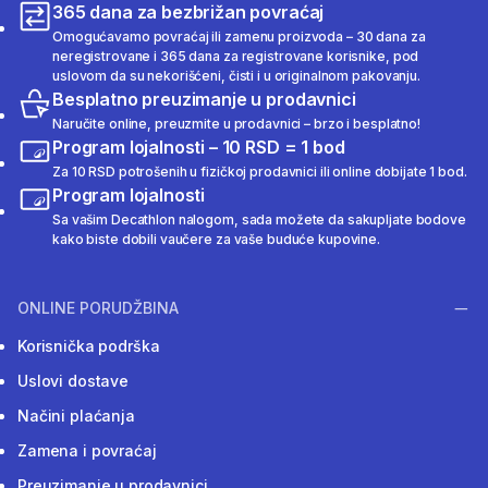
365 dana za bezbrižan povraćaj
Omogućavamo povraćaj ili zamenu proizvoda – 30 dana za
neregistrovane i 365 dana za registrovane korisnike, pod
uslovom da su nekorišćeni, čisti i u originalnom pakovanju.
Besplatno preuzimanje u prodavnici
Naručite online, preuzmite u prodavnici – brzo i besplatno!
Program lojalnosti – 10 RSD = 1 bod
Za 10 RSD potrošenih u fizičkoj prodavnici ili online dobijate 1 bod.
Program lojalnosti
Sa vašim Decathlon nalogom, sada možete da sakupljate bodove
kako biste dobili vaučere za vaše buduće kupovine.
ONLINE PORUDŽBINA
Korisnička podrška
Uslovi dostave
Načini plaćanja
Zamena i povraćaj
Preuzimanje u prodavnici