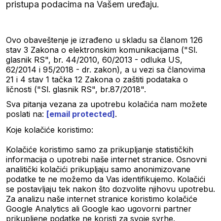
pristupa podacima na Vašem uređaju.
Ovo obaveštenje je izrađeno u skladu sa članom 126
stav 3 Zakona o elektronskim komunikacijama ("Sl.
glasnik RS", br. 44/2010, 60/2013 - odluka US,
62/2014 i 95/2018 - dr. zakon), a u vezi sa članovima
21 i 4 stav 1 tačka 12 Zakona o zaštiti podataka o
ličnosti ("Sl. glasnik RS", br.87/2018".
Sva pitanja vezana za upotrebu kolačića nam možete
poslati na:
[email protected]
.
Koje kolačiće koristimo:
Kolačiće koristimo samo za prikupljanje statističkih
informacija o upotrebi naše internet stranice. Osnovni
analitički kolačići prikupljaju samo anonimizovane
podatke te ne možemo da Vas identifikujemo. Kolačići
se postavljaju tek nakon što dozvolite njihovu upotrebu.
Za analizu naše internet stranice koristimo kolačiće
Google Analytics ali Google kao ugovorni partner
prikupljene podatke ne koristi za svoje svrhe.