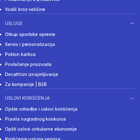
Vodič kroz veličine
USLUGE
Otkup sportske opreme
Servis i personalizacija
Poklon kartica
Povlačenje proizvoda
Decathlon iznajmljivanje
Za kompanije | B2B
USLOVI KORIŠĆENJA
Opšte odredbe i uslovi korišćenja
Pravila nagradnog konkursa
Opšti uslovi cirkularne ekonomije
Korišćenje usluga servisa