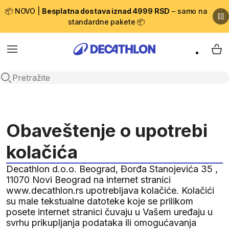
📦 NOVO |
Besplatna dostava iznad 4999 RSD
– samo na
standardne pakete 📦
Menu
My 
Open search
Obaveštenje o upotrebi
kolačića
Decathlon d.o.o. Beograd, Đorđa Stanojevića 35 ,
11070 Novi Beograd na internet stranici
www.decathlon.rs upotrebljava kolačiće. Kolačići
su male tekstualne datoteke koje se prilikom
posete internet stranici čuvaju u Vašem uređaju u
svrhu prikupljanja podataka ili omogućavanja