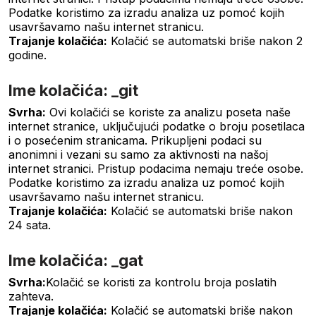
Podatke koristimo za izradu analiza uz pomoć kojih
usavršavamo našu internet stranicu.
Trajanje kolačića:
Kolačić se automatski briše nakon 2
godine.
Ime kolačića: _git
Svrha:
Ovi kolačići se koriste za analizu poseta naše
internet stranice, uključujući podatke o broju posetilaca
i o posećenim stranicama. Prikupljeni podaci su
anonimni i vezani su samo za aktivnosti na našoj
internet stranici. Pristup podacima nemaju treće osobe.
Podatke koristimo za izradu analiza uz pomoć kojih
usavršavamo našu internet stranicu.
Trajanje kolačića:
Kolačić se automatski briše nakon
24 sata.
Ime kolačića: _gat
Svrha:
Kolačić se koristi za kontrolu broja poslatih
zahteva.
Trajanje kolačića:
Kolačić se automatski briše nakon