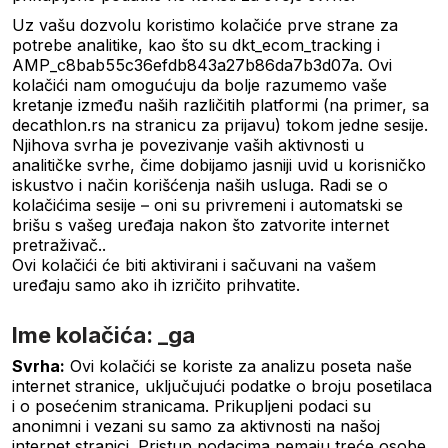
Uz vašu dozvolu koristimo kolačiće prve strane za
potrebe analitike, kao što su dkt_ecom_tracking i
AMP_c8bab55c36efdb843a27b86da7b3d07a. Ovi
kolačići nam omogućuju da bolje razumemo vaše
kretanje između naših različitih platformi (na primer, sa
decathlon.rs na stranicu za prijavu) tokom jedne sesije.
Njihova svrha je povezivanje vaših aktivnosti u
analitičke svrhe, čime dobijamo jasniji uvid u korisničko
iskustvo i način korišćenja naših usluga. Radi se o
kolačićima sesije – oni su privremeni i automatski se
brišu s vašeg uređaja nakon što zatvorite internet
pretraživač..
Ovi kolačići će biti aktivirani i sačuvani na vašem
uređaju samo ako ih izričito prihvatite.
Ime kolačića: _ga
Svrha:
Ovi kolačići se koriste za analizu poseta naše
internet stranice, uključujući podatke o broju posetilaca
i o posećenim stranicama. Prikupljeni podaci su
anonimni i vezani su samo za aktivnosti na našoj
internet stranici. Pristup podacima nemaju treće osobe.