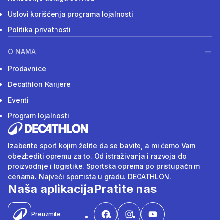
Uslovi korišćenja programa lojalnosti
Politika privatnosti
O NAMA
Prodavnice
Decathlon Karijere
Eventi
Program lojalnosti
Izaberite sport kojim želite da se bavite, a mi ćemo Vam
obezbediti opremu za to. Od istraživanja i razvoja do
proizvodnje i logistike. Sportska oprema po pristupačnim
cenama. Najveći sportista u gradu. DECATHLON.
Naša aplikacija
Pratite nas
Preuzmite