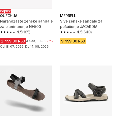
Popust
QUECHUA
MERRELL
Narandžaste ženske sandale
Sive ženske sandale za
za planinarenje NH500
pešačenje JACARDIA
4.5
(165)
4.5
(640)
4.5 od 5 zvezdica from 165 Recenzije
4.5 od 5 zvezdica from 640 Rec
2.499,00 RSD
9.499,00 RSD
Cena pre sniženja
3.499,00 RSD
28%
Od 18. 07. 2026. Do 14. 08. 2026.