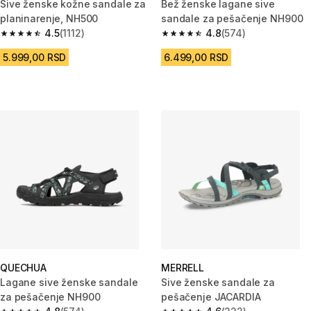
Sive ženske kožne sandale za
Bež ženske lagane sive
planinarenje, NH500
sandale za pešačenje NH900
4.5
(1112)
4.8
(574)
4.5 od 5 zvezdica from 1112 Recenzije
4.8 od 5 zvezdica from 574 Rec
5.999,00 RSD
6.499,00 RSD
QUECHUA
MERRELL
Lagane sive ženske sandale
Sive ženske sandale za
za pešačenje NH900
pešačenje JACARDIA