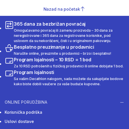
Nazad na početak
365 dana za bezbrižan povraćaj
Omogućavamo povraćaj ili zamenu proizvoda – 30 dana za
neregistrovane i 365 dana za registrovane korisnike, pod
uslovom da su nekorišćeni, čisti i u originalnom pakovanju.
Besplatno preuzimanje u prodavnici
Naručite online, preuzmite u prodavnici – brzo i besplatno!
Program lojalnosti – 10 RSD = 1 bod
Za 10 RSD potrošenih u fizičkoj prodavnici ili online dobijate 1 bod.
Program lojalnosti
Sa vašim Decathlon nalogom, sada možete da sakupljate bodove
kako biste dobili vaučere za vaše buduće kupovine.
ONLINE PORUDŽBINA
Korisnička podrška
Uslovi dostave