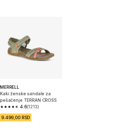
MERRELL
Kaki ženske sandale za
pešačenje TERRAN CROSS
4.6
(1213)
4.6 od 5 zvezdica from 1213 Recenzije
9.499,00 RSD