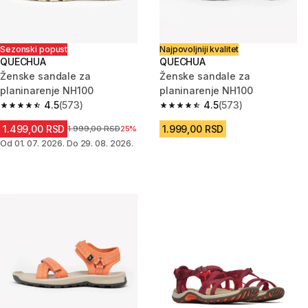
Sezonski popust
Najpovoljniji kvalitet
QUECHUA
QUECHUA
Ženske sandale za
Ženske sandale za
planinarenje NH100
planinarenje NH100
4.5
(573)
4.5
(573)
4.5 od 5 zvezdica from 573 Recenzije
4.5 od 5 zvezdica from 573 Rec
1.499,00 RSD
1.999,00 RSD
Cena pre sniženja
1.999,00 RSD
25%
Od 01. 07. 2026. Do 29. 08. 2026.