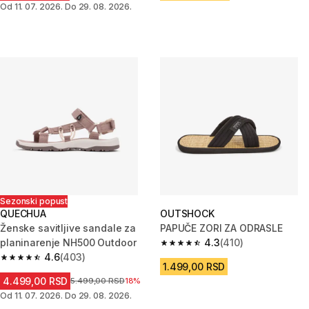
Od 11. 07. 2026. Do 29. 08. 2026.
Sezonski popust
QUECHUA
OUTSHOCK
Ženske savitljive sandale za
PAPUČE ZORI ZA ODRASLE
planinarenje NH500 Outdoor
4.3
(410)
4.3 od 5 zvezdica from 410 Rec
4.6
(403)
4.6 od 5 zvezdica from 403 Recenzije
1.499,00 RSD
4.499,00 RSD
Cena pre sniženja
5.499,00 RSD
18%
Od 11. 07. 2026. Do 29. 08. 2026.