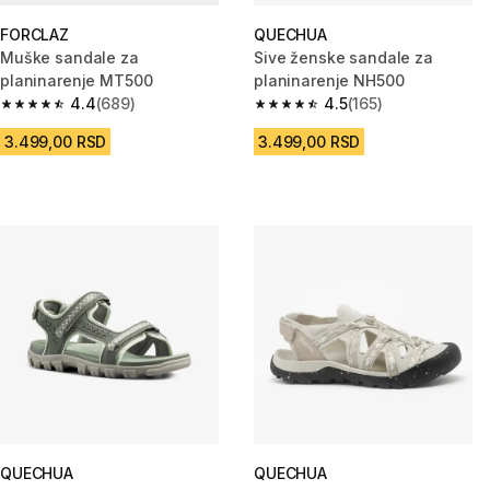
FORCLAZ
QUECHUA
Muške sandale za
Sive ženske sandale za
planinarenje MT500
planinarenje NH500
4.4
(689)
4.5
(165)
4.4 od 5 zvezdica from 689 Recenzije
4.5 od 5 zvezdica from 165 Rec
3.499,00 RSD
3.499,00 RSD
QUECHUA
QUECHUA