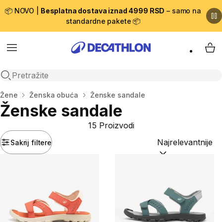
📦 NOVO |
Besplatna dostava iznad 4999 RSD
– samo na
standardne pakete 📦
Menu
My 
Open search
Početna stranica
Žene
Ženska obuća
Ženske sandale
Ženske sandale
15 Proizvodi
Sakrij filtere
Sortiraj po:
(option