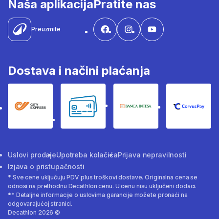
Naša aplikacija
Pratite nas
Preuzmite
Dostava i načini plaćanja
City Express
Bankovne kartice
Banka Intesa
Corvus
Uslovi prodaje
Upotreba kolačića
Prijava nepravilnosti
Izjava o pristupačnosti
* Sve cene uključuju PDV plus troškovi dostave. Originalna cena se
odnosi na prethodnu Decathlon cenu. U cenu nisu uključeni dodaci.
** Detaljne informacije o uslovima garancije možete pronaći na
odgovarajućoj stranici.
Decathlon 2026 ©