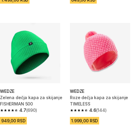
WEDZE
WEDZE
Zelena dečja kapa za skijanje
Roze dečja kapa za skijanje
FISHERMAN 500
TIMELESS
4.7
(690)
4.6
(144)
4.7 od 5 zvezdica from 690 Recenzije
4.6 od 5 zvezdica from 144 Rec
949,00 RSD
1.999,00 RSD