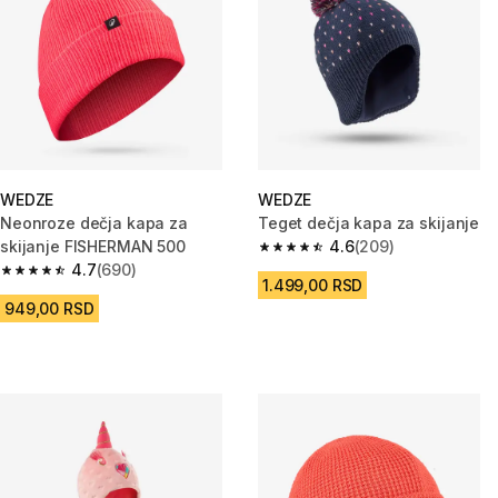
WEDZE
WEDZE
Neonroze dečja kapa za
Teget dečja kapa za skijanje
skijanje FISHERMAN 500
4.6
(209)
4.6 od 5 zvezdica from 209 Rec
4.7
(690)
4.7 od 5 zvezdica from 690 Recenzije
1.499,00 RSD
949,00 RSD