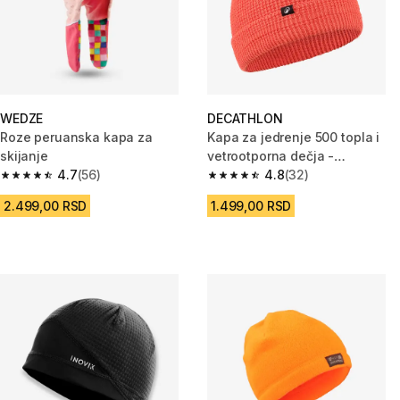
WEDZE
DECATHLON
Roze peruanska kapa za
Kapa za jedrenje 500 topla i
skijanje
vetrootporna dečja -
4.7
(56)
narandžasta
4.8
(32)
4.7 od 5 zvezdica from 56 Recenzije
4.8 od 5 zvezdica from 32 Rece
2.499,00 RSD
1.499,00 RSD