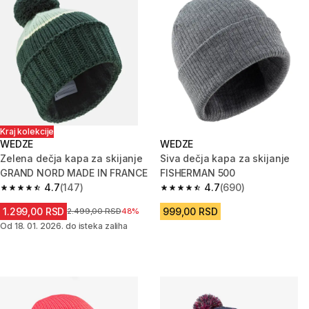
Kraj kolekcije
WEDZE
WEDZE
Zelena dečja kapa za skijanje
Siva dečja kapa za skijanje
GRAND NORD MADE IN FRANCE
FISHERMAN 500
4.7
(147)
4.7
(690)
4.7 od 5 zvezdica from 147 Recenzije
4.7 od 5 zvezdica from 690 Rec
1.299,00 RSD
999,00 RSD
Cena pre sniženja
2.499,00 RSD
48%
Od 18. 01. 2026. do isteka zaliha