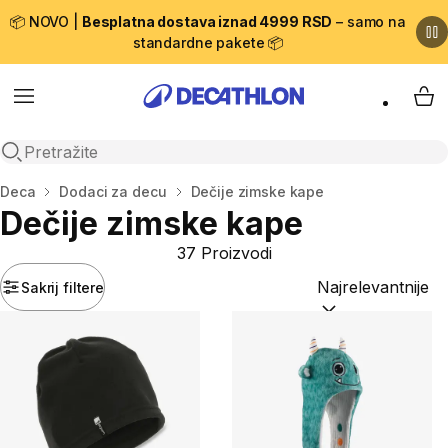
📦 NOVO |
Besplatna dostava iznad 4999 RSD
– samo na
standardne pakete 📦
Menu
My 
Open search
Početna stranica
Deca
Dodaci za decu
Dečije zimske kape
Dečije zimske kape
37 Proizvodi
Sakrij filtere
Sortiraj po:
(option