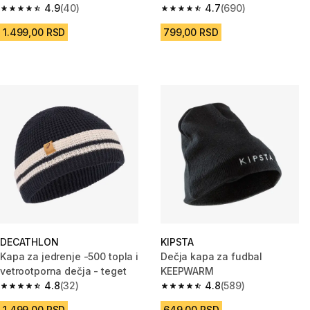
4.9
(40)
4.7
(690)
4.9 od 5 zvezdica from 40 Recenzije
4.7 od 5 zvezdica from 690 Rec
1.499,00 RSD
799,00 RSD
DECATHLON
KIPSTA
Kapa za jedrenje -500 topla i
Dečja kapa za fudbal
vetrootporna dečja - teget
KEEPWARM
4.8
(32)
4.8
(589)
4.8 od 5 zvezdica from 32 Recenzije
4.8 od 5 zvezdica from 589 Rec
1.499,00 RSD
649,00 RSD