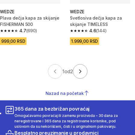
WEDZE
WEDZE
Plava dečja kapa za skijanje
Svetlosiva dečja kapa za
FISHERMAN 500
skijanje TIMELESS
4.7
(690)
4.6
(144)
4.7 od 5 zvezdica from 690 Recenzije
4.6 od 5 zvezdica from 144 Rec
999,00 RSD
1.999,00 RSD
1
od
2
Nazad na početak
365 dana za bezbrižan povraćaj
Omogućavamo povraćaj ili zamenu proizvoda – 30 dana za
neregistrovane i 365 dana za registrovane korisnike, pod
uslovom da su nekorišćeni, čisti i u originalnom pakovanju.
Besplatno preuzimanje u prodavnici