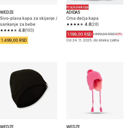
Kraj kolekcije
WEDZE
ADIDAS
Sivo-plava kapa za skijanje /
Crna dečja kapa
sankanje za bebe
4.8
(28)
4.8 od 5 zvezdica from 28 Rece
4.8
(193)
4.8 od 5 zvezdica from 193 Recenzije
1.199,00 RSD
Cena pre sniženja
1.999,00 RSD
40%
1.499,00 RSD
Od 24. 11. 2025. do isteka zaliha
WEDZE
WEDZE