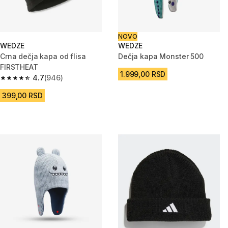
NOVO
WEDZE
WEDZE
Crna dečja kapa od flisa
Dečja kapa Monster 500
FIRSTHEAT
1.999,00 RSD
4.7
(946)
4.7 od 5 zvezdica from 946 Recenzije
399,00 RSD