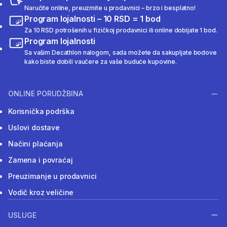
Naručite online, preuzmite u prodavnici – brzo i besplatno!
Program lojalnosti – 10 RSD = 1 bod
Za 10 RSD potrošenih u fizičkoj prodavnici ili online dobijate 1 bod.
Program lojalnosti
Sa vašim Decathlon nalogom, sada možete da sakupljate bodove
kako biste dobili vaučere za vaše buduće kupovine.
ONLINE PORUDŽBINA
Korisnička podrška
Uslovi dostave
Načini plaćanja
Zamena i povraćaj
Preuzimanje u prodavnici
Vodič kroz veličine
USLUGE