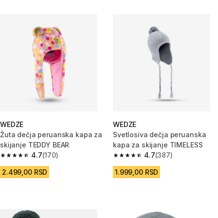
WEDZE
WEDZE
Žuta dečja peruanska kapa za
Svetlosiva dečja peruanska
skijanje TEDDY BEAR
kapa za skijanje TIMELESS
4.7
(170)
4.7
(387)
4.7 od 5 zvezdica from 170 Recenzije
4.7 od 5 zvezdica from 387 Rec
2.499,00 RSD
1.999,00 RSD