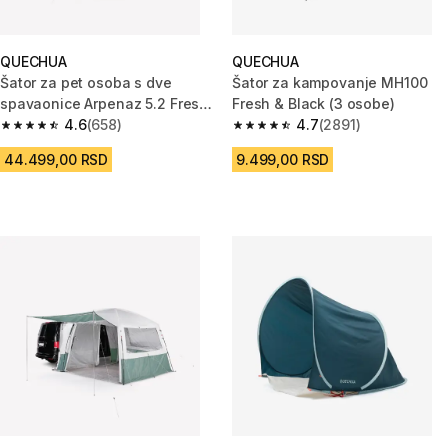
QUECHUA
QUECHUA
Šator za pet osoba s dve
Šator za kampovanje MH100
spavaonice Arpenaz 5.2 Fresh
Fresh & Black (3 osobe)
& Black
4.6
(658)
4.7
(2891)
4.6 od 5 zvezdica from 658 Recenzije
4.7 od 5 zvezdica from 2891 Re
44.499,00 RSD
9.499,00 RSD