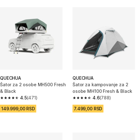
QUECHUA
QUECHUA
Šator za 2 osobe MH500 Fresh
Šator za kampovanje za 2
& Black
osobe MH100 Fresh & Black
4.5
(471)
4.6
(788)
4.5 od 5 zvezdica from 471 Recenzije
4.6 od 5 zvezdica from 788 Rec
149.999,00 RSD
7.499,00 RSD