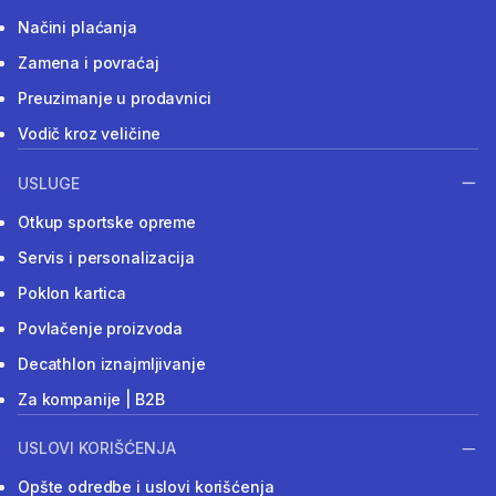
Načini plaćanja
Zamena i povraćaj
Preuzimanje u prodavnici
Vodič kroz veličine
USLUGE
Otkup sportske opreme
Servis i personalizacija
Poklon kartica
Povlačenje proizvoda
Decathlon iznajmljivanje
Za kompanije | B2B
USLOVI KORIŠĆENJA
Opšte odredbe i uslovi korišćenja