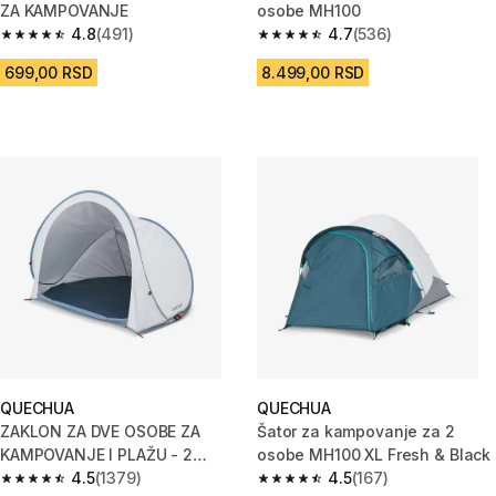
ZA KAMPOVANJE
osobe MH100
4.8
(491)
4.7
(536)
4.8 od 5 zvezdica from 491 Recenzije
4.7 od 5 zvezdica from 536 Rec
699,00 RSD
8.499,00 RSD
QUECHUA
QUECHUA
ZAKLON ZA DVE OSOBE ZA
Šator za kampovanje za 2
KAMPOVANJE I PLAŽU - 2
osobe MH100 XL Fresh & Black
SECONDS 2P FRESH
4.5
(1379)
4.5
(167)
4.5 od 5 zvezdica from 1379 Recenzije
4.5 od 5 zvezdica from 167 Rec