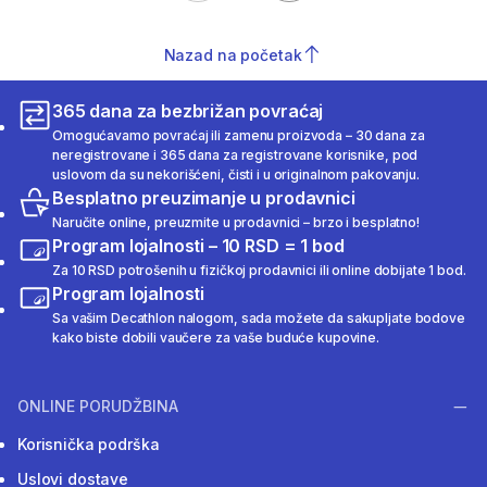
Nazad na početak
365 dana za bezbrižan povraćaj
Omogućavamo povraćaj ili zamenu proizvoda – 30 dana za
neregistrovane i 365 dana za registrovane korisnike, pod
uslovom da su nekorišćeni, čisti i u originalnom pakovanju.
Besplatno preuzimanje u prodavnici
Naručite online, preuzmite u prodavnici – brzo i besplatno!
Program lojalnosti – 10 RSD = 1 bod
Za 10 RSD potrošenih u fizičkoj prodavnici ili online dobijate 1 bod.
Program lojalnosti
Sa vašim Decathlon nalogom, sada možete da sakupljate bodove
kako biste dobili vaučere za vaše buduće kupovine.
ONLINE PORUDŽBINA
Korisnička podrška
Uslovi dostave