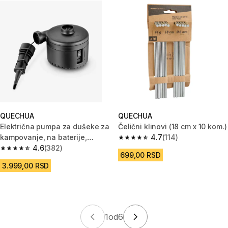
QUECHUA
QUECHUA
Električna pumpa za dušeke za
Čelični klinovi (18 cm x 10 kom.)
kampovanje, na baterije,
4.7
(114)
4.7 od 5 zvezdica from 114 Rec
punjiva preko USB-C kabla
4.6
(382)
4.6 od 5 zvezdica from 382 Recenzije
699,00 RSD
3.999,00 RSD
1
od
6