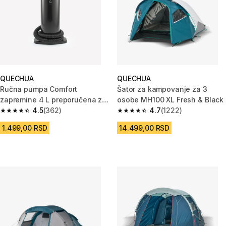
QUECHUA
QUECHUA
Ručna pumpa Comfort
Šator za kampovanje za 3
zapremine 4 L preporučena za
osobe MH100 XL Fresh & Black
dušeke na naduvavanje
4.5
(362)
4.7
(1222)
4.5 od 5 zvezdica from 362 Recenzije
4.7 od 5 zvezdica from 1222 Re
1.499,00 RSD
14.499,00 RSD