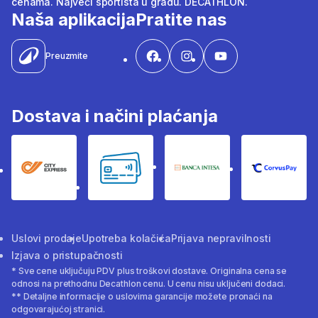
cenama. Najveći sportista u gradu. DECATHLON.
Naša aplikacija
Pratite nas
Preuzmite
Dostava i načini plaćanja
City Express
Bankovne kartice
Banka Intesa
Corvus
Uslovi prodaje
Upotreba kolačića
Prijava nepravilnosti
Izjava o pristupačnosti
* Sve cene uključuju PDV plus troškovi dostave. Originalna cena se
odnosi na prethodnu Decathlon cenu. U cenu nisu uključeni dodaci.
** Detaljne informacije o uslovima garancije možete pronaći na
odgovarajućoj stranici.