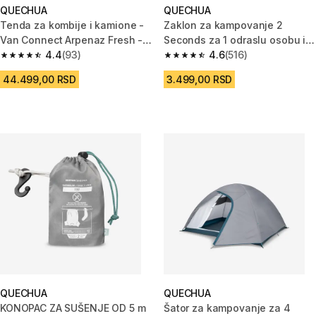
QUECHUA
QUECHUA
Tenda za kombije i kamione -
Zaklon za kampovanje 2
Van Connect Arpenaz Fresh - 6
Seconds za 1 odraslu osobu ili
osoba
4.4
(93)
2 dece
4.6
(516)
4.4 od 5 zvezdica from 93 Recenzije
4.6 od 5 zvezdica from 516 Rec
44.499,00 RSD
3.499,00 RSD
QUECHUA
QUECHUA
KONOPAC ZA SUŠENJE OD 5 m
Šator za kampovanje za 4