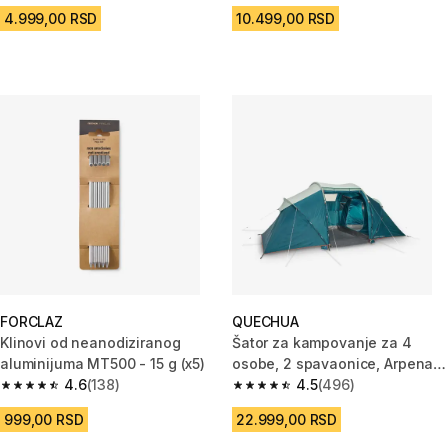
4.999,00 RSD
10.499,00 RSD
FORCLAZ
QUECHUA
Klinovi od neanodiziranog
Šator za kampovanje za 4
aluminijuma MT500 - 15 g (x5)
osobe, 2 spavaonice, Arpenaz
4.6
(138)
4.2
4.5
(496)
4.6 od 5 zvezdica from 138 Recenzije
4.5 od 5 zvezdica from 496 Rec
999,00 RSD
22.999,00 RSD