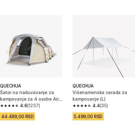
QUECHUA
QUECHUA
Šator na naduvavanje za
Višenamenska cerada za
kampovanje za 4 osobe Air
kampovanje (L)
Seconds 4.1 Fresh & Black
4.6
(1237)
4.4
(35)
4.6 od 5 zvezdica from 1237 Recenzije
4.4 od 5 zvezdica from 35 Rece
44.499,00 RSD
5.499,00 RSD