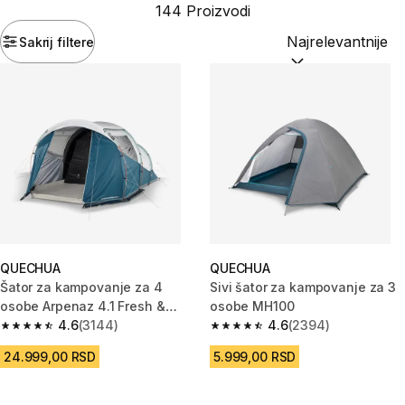
144 Proizvodi
Sakrij filtere
Sortiraj po:
(option
QUECHUA
QUECHUA
Šator za kampovanje za 4
Sivi šator za kampovanje za 3
osobe Arpenaz 4.1 Fresh &
osobe MH100
Black
4.6
(3144)
4.6
(2394)
4.6 od 5 zvezdica from 3144 Recenzije
4.6 od 5 zvezdica from 2394 R
24.999,00 RSD
5.999,00 RSD