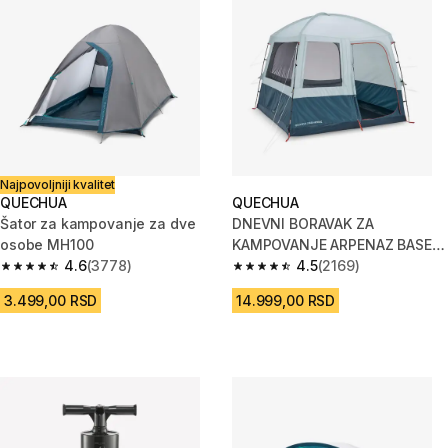
Najpovoljniji kvalitet
QUECHUA
QUECHUA
Šator za kampovanje za dve
DNEVNI BORAVAK ZA
osobe MH100
KAMPOVANJE ARPENAZ BASE
4.6
(3778)
M SA ŠIPKAMA ZA 6 OSOBA
4.5
(2169)
4.6 od 5 zvezdica from 3778 Recenzije
4.5 od 5 zvezdica from 2169 Re
3.499,00 RSD
14.999,00 RSD