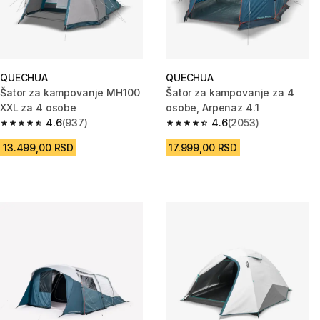
QUECHUA
QUECHUA
Šator za kampovanje MH100
Šator za kampovanje za 4
XXL za 4 osobe
osobe, Arpenaz 4.1
4.6
(937)
4.6
(2053)
4.6 od 5 zvezdica from 937 Recenzije
4.6 od 5 zvezdica from 2053 R
13.499,00 RSD
17.999,00 RSD