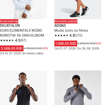
Kraj kolekcije
Sezonski popust
DECATHLON
ADIDAS
DUKS ELEMENTALS MUŠKI
Muški šorts za fitnes
KOMOTNI SA OKRUGLINOM
4.8
(170)
4.8 od 5 zvezdica from 170 Rec
4.5
(97)
4.5 od 5 zvezdica from 97 Recenzije
1.999,00 RSD
Cena pre sniženja
3.999,00 RSD
50%
3.999,00 RSD
Cena pre sniženja
4.999,00 RSD
20%
Od 01. 07. 2026. Do 29. 08. 2026.
Od 10. 01. 2026. do isteka zaliha