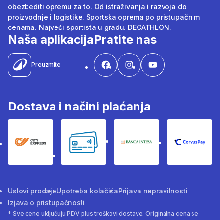
obezbediti opremu za to. Od istraživanja i razvoja do
proizvodnje i logistike. Sportska oprema po pristupačnim
cenama. Najveći sportista u gradu. DECATHLON.
Naša aplikacija
Pratite nas
Preuzmite
Dostava i načini plaćanja
City Express
Bankovne kartice
Banka Intesa
Corvus
Uslovi prodaje
Upotreba kolačića
Prijava nepravilnosti
Izjava o pristupačnosti
* Sve cene uključuju PDV plus troškovi dostave. Originalna cena se