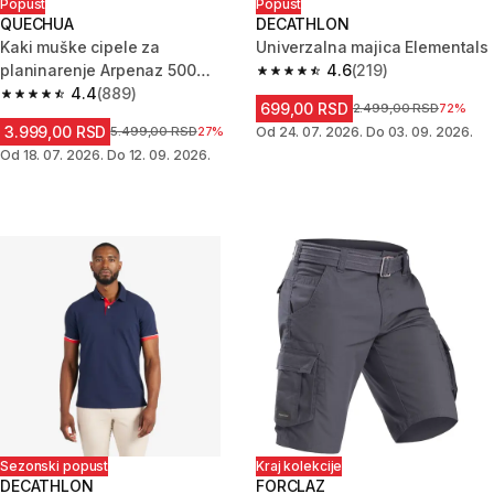
Popust
Popust
QUECHUA
DECATHLON
Kaki muške cipele za
Univerzalna majica Elementals
planinarenje Arpenaz 500
4.6
(219)
4.6 od 5 zvezdica from 219 Rec
Revival 2.0
4.4
(889)
4.4 od 5 zvezdica from 889 Recenzije
699,00 RSD
Cena pre sniženja
2.499,00 RSD
72%
3.999,00 RSD
Cena pre sniženja
5.499,00 RSD
27%
Od 24. 07. 2026. Do 03. 09. 2026.
Od 18. 07. 2026. Do 12. 09. 2026.
Sezonski popust
Kraj kolekcije
DECATHLON
FORCLAZ