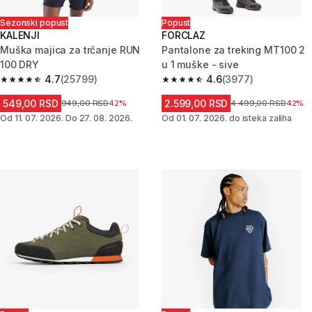
Sezonski popust
Popust
KALENJI
FORCLAZ
Muška majica za trčanje RUN
Pantalone za treking MT100 2
100 DRY
u 1 muške - sive
4.7
(25799)
4.6
(3977)
4.7 od 5 zvezdica from 25799 Recenzije
4.6 od 5 zvezdica from 3977 R
549,00 RSD
2.599,00 RSD
Cena pre sniženja
949,00 RSD
42%
Cena pre sniženja
4.499,00 RSD
42%
Od 11. 07. 2026. Do 27. 08. 2026.
Od 01. 07. 2026. do isteka zaliha