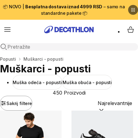
📦 NOVO |
Besplatna dostava iznad 4999 RSD
– samo na
standardne pakete 📦
Menu
My 
Open search
Početna stranica
Popusti
Muškarci - popusti
Muškarci - popusti
Muška odeća - popusti
Muška obuća - popusti
450 Proizvodi
Sakrij filtere
Sortiraj po:
(option