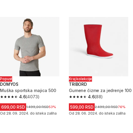
Popust
Kraj kolekcije
DOMYOS
TRIBORD
Muška sportska majica 500
Gumene čizme za jedrenje 100
4.6
(4073)
4.6
(88)
4.6 od 5 zvezdica from 4073 Recenzije
4.6 od 5 zvezdica from 88 Rece
699,00 RSD
599,00 RSD
Cena pre sniženja
1.499,00 RSD
53%
Cena pre sniženja
2.499,00 RSD
76%
Od 28. 09. 2024. do isteka zaliha
Od 28. 06. 2024. do isteka zaliha