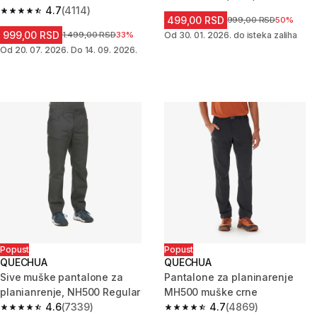
4.6 od 5 zvezdica from 5657 Re
4.7
(4114)
4.7 od 5 zvezdica from 4114 Recenzije
499,00 RSD
Cena pre sniženja
999,00 RSD
50%
999,00 RSD
Cena pre sniženja
1.499,00 RSD
33%
Od 30. 01. 2026. do isteka zaliha
Od 20. 07. 2026. Do 14. 09. 2026.
Popust
Popust
QUECHUA
QUECHUA
Sive muške pantalone za
Pantalone za planinarenje
planianrenje, NH500 Regular
MH500 muške crne
4.6
(7339)
4.7
(4869)
4.6 od 5 zvezdica from 7339 Recenzije
4.7 od 5 zvezdica from 4869 R