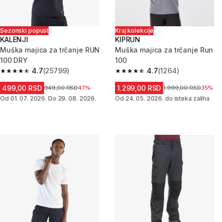
Sezonski popust
Kraj kolekcije
KALENJI
KIPRUN
Muška majica za trčanje RUN
Muška majica za trčanje Run
100 DRY
100
4.7
(25799)
4.7
(1264)
4.7 od 5 zvezdica from 25799 Recenzije
4.7 od 5 zvezdica from 1264 Re
499,00 RSD
1.299,00 RSD
Cena pre sniženja
949,00 RSD
47%
Cena pre sniženja
1.999,00 RSD
35%
Od 01. 07. 2026. Do 29. 08. 2026.
Od 24. 05. 2026. do isteka zaliha