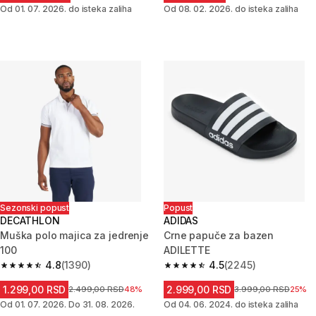
Od 01. 07. 2026. do isteka zaliha
Od 08. 02. 2026. do isteka zaliha
Sezonski popust
Popust
DECATHLON
ADIDAS
Muška polo majica za jedrenje
Crne papuče za bazen
100
ADILETTE
4.8
(1390)
4.5
(2245)
4.8 od 5 zvezdica from 1390 Recenzije
4.5 od 5 zvezdica from 2245 R
1.299,00 RSD
2.999,00 RSD
Cena pre sniženja
2.499,00 RSD
48%
Cena pre sniženja
3.999,00 RSD
25%
Od 01. 07. 2026. Do 31. 08. 2026.
Od 04. 06. 2024. do isteka zaliha