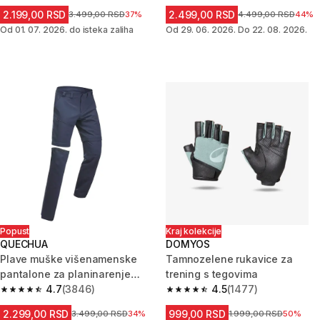
2.199,00 RSD
2.499,00 RSD
Cena pre sniženja
3.499,00 RSD
37%
Cena pre sniženja
4.499,00 RSD
44%
Od 01. 07. 2026. do isteka zaliha
Od 29. 06. 2026. Do 22. 08. 2026.
Popust
Kraj kolekcije
QUECHUA
DOMYOS
Plave muške višenamenske
Tamnozelene rukavice za
pantalone za planinarenje
trening s tegovima
MH150
4.7
(3846)
4.5
(1477)
4.7 od 5 zvezdica from 3846 Recenzije
4.5 od 5 zvezdica from 1477 Re
2.299,00 RSD
999,00 RSD
Cena pre sniženja
3.499,00 RSD
34%
Cena pre sniženja
1.999,00 RSD
50%