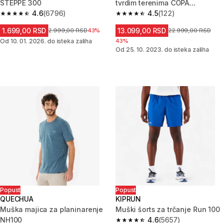
STEPPE 300
tvrdim terenima COPA
4.6
(6796)
MUNDIAL FG
4.5
(122)
4.6 od 5 zvezdica from 6796 Recenzije
4.5 od 5 zvezdica from 122 Rec
1.699,00 RSD
13.099,00 RSD
Cena pre sniženja
2.999,00 RSD
43%
Cena pre sniženja
22.999,00 RSD
Od 10. 01. 2026. do isteka zaliha
43%
Od 25. 10. 2023. do isteka zaliha
Popust
Popust
QUECHUA
KIPRUN
Muška majica za planinarenje
Muški šorts za trčanje Run 100
NH100
4.6
(5657)