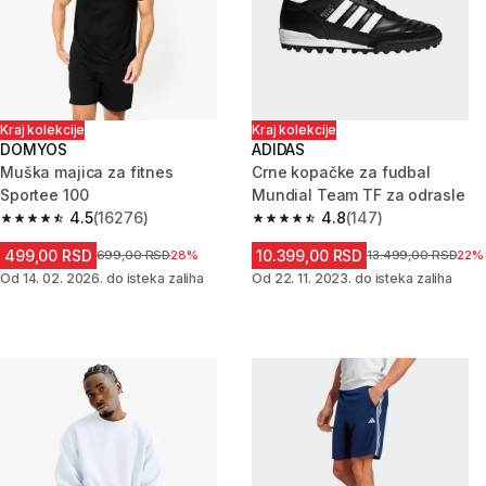
Kraj kolekcije
Kraj kolekcije
DOMYOS
ADIDAS
Muška majica za fitnes
Crne kopačke za fudbal
Sportee 100
Mundial Team TF za odrasle
4.5
(16276)
4.8
(147)
4.5 od 5 zvezdica from 16276 Recenzije
4.8 od 5 zvezdica from 147 Rec
499,00 RSD
10.399,00 RSD
Cena pre sniženja
699,00 RSD
28%
Cena pre sniženja
13.499,00 RSD
22%
Od 14. 02. 2026. do isteka zaliha
Od 22. 11. 2023. do isteka zaliha