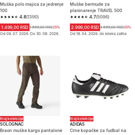
Muška polo majica za jedrenje
Muške bermude za
100
planinarenje TRAVEL 500
4.8
(1390)
4.7
(5096)
4.8 od 5 zvezdica from 1390 Recenzije
4.7 od 5 zvezdica from 5096 R
1.499,00 RSD
2.999,00 RSD
Cena pre sniženja
1.999,00 RSD
25%
Cena pre sniženja
3.999,00 RSD
25%
Od 09. 07. 2026. Do 30. 08. 2026.
Od 18. 04. 2026. do isteka zaliha
Kraj kolekcije
Kraj kolekcije
SOLOGNAC
ADIDAS
Braon muške kargo pantalone
Crne kopačke za fudbal na