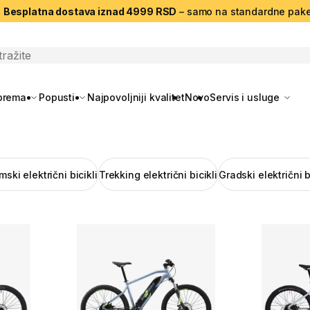
|
Besplatna dostava iznad 4999 RSD
– samo na standardne pake
search
oprema
Popusti
Najpovoljniji kvalitet
Novo
Servis i usluge
mski električni bicikli
Trekking električni bicikli
Gradski električni b