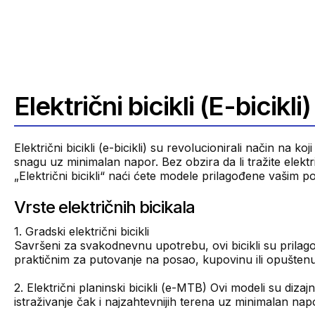
Električni bicikli (E-bicikli)
Električni bicikli (e-bicikli) su revolucionirali način na
snagu uz minimalan napor. Bez obzira da li tražite elektr
„Električni bicikli“ naći ćete modele prilagođene vašim
Vrste električnih bicikala
1. Gradski električni bicikli
Savršeni za svakodnevnu upotrebu, ovi bicikli su prilago
praktičnim za putovanje na posao, kupovinu ili opušten
2. Električni planinski bicikli (e-MTB) Ovi modeli su diza
istraživanje čak i najzahtevnijih terena uz minimalan nap