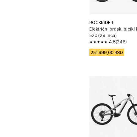
ROCKRIDER
Električni brdski bicikl
520 (29 inča)
4.5
(346)
4.5 od 5 zvezdica fro
251.999,00 RSD