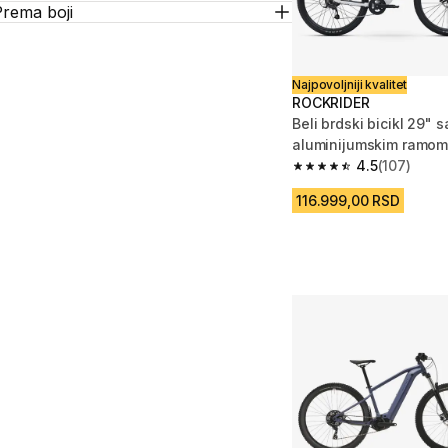
Prema boji
Najpovoljniji kvalitet
ROCKRIDER
Beli brdski bicikl 29" 
aluminijumskim ramom
4.5
(107)
4.5 od 5 zvezdica from
116.999,00 RSD