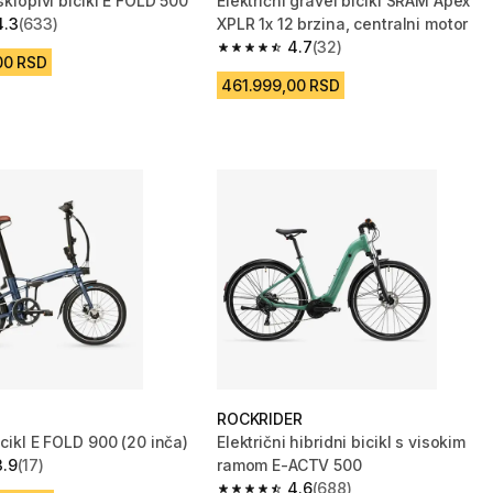
 sklopivi bicikl E FOLD 500
Električni gravel bicikl SRAM Apex
4.3
(633)
XPLR 1x 12 brzina, centralni motor
zvezdica from 633 Recenzije
4.7
(32)
4.7 od 5 zvezdica from 32 Recenzije
00 RSD
461.999,00 RSD
ROCKRIDER
icikl E FOLD 900 (20 inča)
Električni hibridni bicikl s visokim
3.9
(17)
ramom E-ACTV 500
zvezdica from 17 Recenzije
4.6
(688)