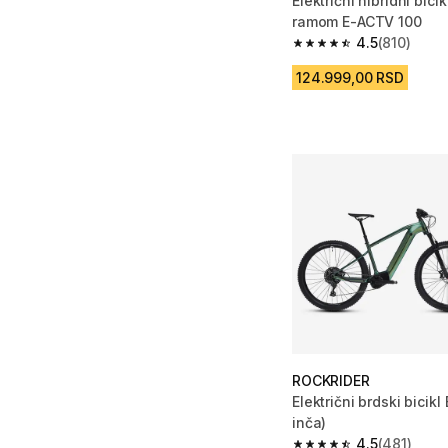
Električni hibridni bici
ramom E-ACTV 100
4.5
(810)
4.5 od 5 zvezdica from
124.999,00 RSD
ROCKRIDER
Električni brdski bicik
inča)
4.5
(481)