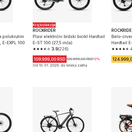
Kraj kolekcije
ROCKRIDER
ROCKRIDE
sa polukrutim
Plavi električni brdski bicikl Hardtail
Belo-crven
, E-EXPL 100
E-ST 100 (27,5 inča)
Hardtail E
3.9
(226)
 107 Recenzije
3.9 od 5 zvezdica from 226 Recenzije
4.3 od 5 
109.999,00 RSD
124.999,
Cena pre sniženja
125.999,00 RSD
12%
Od 10. 01. 2026. do isteka zaliha