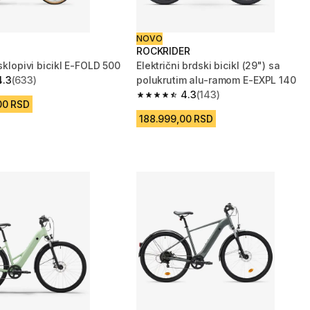
NOVO
ROCKRIDER
 sklopivi bicikl E-FOLD 500
Električni brdski bicikl (29") sa
4.3
(633)
polukrutim alu-ramom E-EXPL 140
zvezdica from 633 Recenzije
4.3
(143)
4.3 od 5 zvezdica from 143 Recenzij
00 RSD
188.999,00 RSD