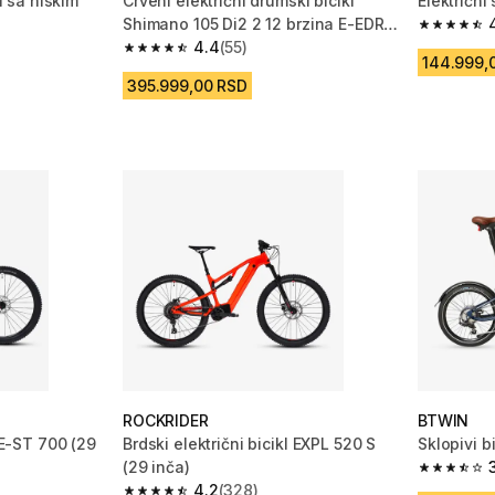
kl sa niskim
Crveni električni drumski bicikl
Električni
Shimano 105 Di2 2 12 brzina E-EDR
4.3 od 5 
AF
4.4
(55)
 810 Recenzije
4.4 od 5 zvezdica from 55 Recenzije
144.999,
395.999,00 RSD
ROCKRIDER
BTWIN
l E-ST 700 (29
Brdski električni bicikl EXPL 520 S
Sklopivi b
(29 inča)
3.9 od 5 
4.2
(328)