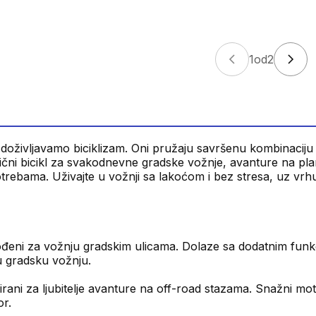
1
od
2
 koji doživljavamo biciklizam. Oni pružaju savršenu kombinacij
ični bicikl za svakodnevne gradske vožnje, avanture na plan
 potrebama. Uživajte u vožnji sa lakoćom i bez stresa, uz v
đeni za vožnju gradskim ulicama. Dolaze sa dodatnim funkcij
u gradsku vožnju.
jnirani za ljubitelje avanture na off-road stazama. Snažni mo
or.