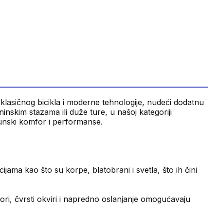
u klasičnog bicikla i moderne tehnologije, nudeći dodatnu
inskim stazama ili duže ture, u našoj kategoriji
rhunski komfor i performanse.
ama kao što su korpe, blatobrani i svetla, što ih čini
tori, čvrsti okviri i napredno oslanjanje omogućavaju