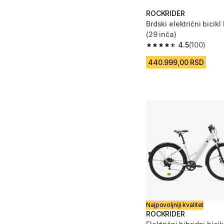
ROCKRIDER
Brdski električni bicik
(29 inča)
4.5
(100)
4.5 od 5 zvezdica from
440.999,00 RSD
Najpovoljniji kvalitet
ROCKRIDER