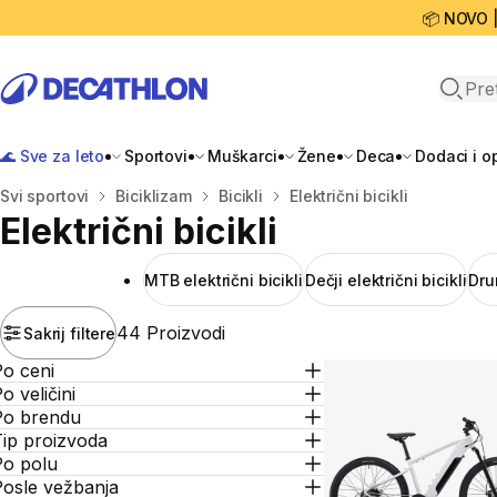
📦 NOVO 
Open 
🌊 Sve za leto
Sportovi
Muškarci
Žene
Deca
Dodaci i 
Početna stranica
Svi sportovi
Biciklizam
Bicikli
Električni bicikli
Električni bicikli
MTB električni bicikli
Dečji električni bicikli
Dru
44 Proizvodi
Sakrij filtere
Po ceni
o veličini
Po brendu
Tip proizvoda
Po polu
Posle vežbanja