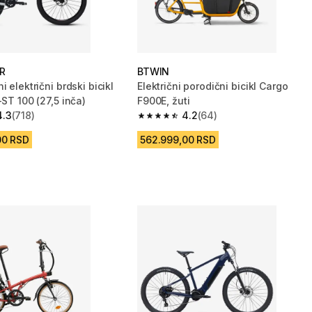
R
BTWIN
i električni brdski bicikl
Električni porodični bicikl Cargo
-ST 100 (27,5 inča)
F900E, žuti
4.3
(718)
4.2
(64)
zvezdica from 718 Recenzije
4.2 od 5 zvezdica from 64 Recenzij
00 RSD
562.999,00 RSD