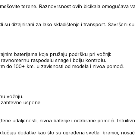
e i mešovite terene. Raznovrsnost ovih bicikala omogućava 
bicikli su dizajnirani za lako skladištenje i transport. Savrš
rajnim baterijama koje pružaju podršku pri vožnji:
u ravnomernu raspodelu snage i bolju kontrolu.
m do 100+ km, u zavisnosti od modela i nivoa pomoći.
nu vožnju.
 zahtevne uspone.
ene udaljenosti, nivoa baterije i odabrane pomoći. Intuiti
ključuju dodatke kao što su ugrađena svetla, branici, nosači 