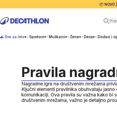
📦 NOVO 
Open 
🌊 Sve za leto
Sportovi
Muškarci
Žene
Deca
Dodaci i 
Pravila nagrad
Nagradne igre na društvenim mrežama privlač
Ključni elementi pravilnika obuhvataju jasno 
komunikaciji. Ova pravila su važna kako bi se
društvenim mrežama, važno je detaljno prouči