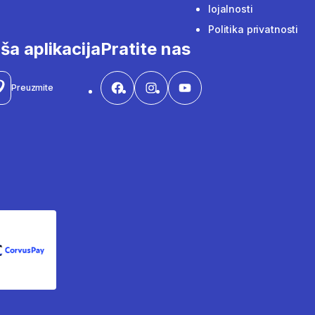
lojalnosti
Politika privatnosti
ša aplikacija
Pratite nas
Preuzmite
CorvusPay