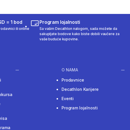
SD = 1 bod
Program lojalnosti
odavnici ili online
Sa vašim Decathlon nalogom, sada možete da
sakupljate bodove kako biste dobili vaučere za
vaše buduće kupovine.
O NAMA
i
Prodavnice
Decathlon Karijere
nkursa
Eventi
e
Program lojalnosti
visa
grama