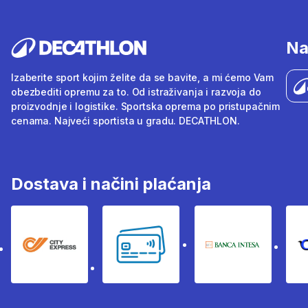
Na
Izaberite sport kojim želite da se bavite, a mi ćemo Vam
obezbediti opremu za to. Od istraživanja i razvoja do
proizvodnje i logistike. Sportska oprema po pristupačnim
cenama. Najveći sportista u gradu. DECATHLON.
Dostava i načini plaćanja
City Express
Bankovne kartice
Banka Intesa