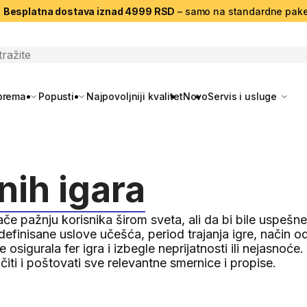
|
Besplatna dostava iznad 4999 RSD
– samo na standardne pake
search
oprema
Popusti
Najpovoljniji kvalitet
Novo
Servis i usluge
nih igara
e pažnju korisnika širom sveta, ali da bi bile uspešn
definisane uslove učešća, period trajanja igre, način o
 osigurala fer igra i izbegle neprijatnosti ili nejasnoće
ti i poštovati sve relevantne smernice i propise.