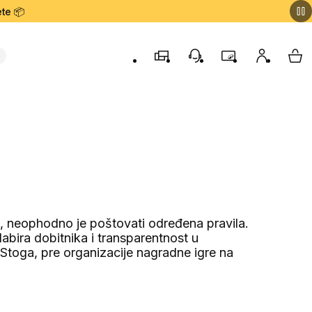
te 📦
Prodavnice
Korisnička podrška
Program lojalnost
Moj nalog
My 
e, neophodno je poštovati određena pravila.
dabira dobitnika i transparentnost u
. Stoga, pre organizacije nagradne igre na