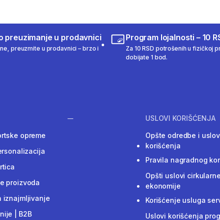
o preuzimanje u prodavnici
Program lojalnosti – 10 R
ine, preuzmite u prodavnici – brzo i
Za 10 RSD potrošenih u fizičkoj pr
dobijate 1 bod.
USLOVI KORIŠĆENJA
ortske opreme
Opšte odredbe i uslov
korišćenja
ersonalizacija
Pravila nagradnog ko
rtica
Opšti uslovi cirkularn
e proizvoda
ekonomije
 iznajmljivanje
Korišćenje usluga ser
ije | B2B
Uslovi korišćenja pro