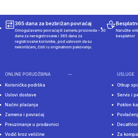
6.2.2025-10.2.2025 do 10. sati
365 dana za bezbrižan povraćaj
Besplatn
Omogućavamo povraćaj ili zamenu proizvoda – 30
Naručite onl
dana za neregistrovane i 365 dana za
besplatno!
registrovane korisnike, pod uslovom da su
nekorišćeni, čisti i u originalnom pakovanju.
ONLINE PORUDŽBINA
USLUGE
Korisnička podrška
Otkup sp
Uslovi dostave
Servis i p
Načini plaćanja
Poklon ka
Zamena i povraćaj
Povlačenj
Preuzimanje u prodavnici
Decathlon
Vodič kroz veličine
Za kompan