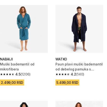
NABAIJI
WATKO
Muški bademantil od
Paun plavi muški bademantil
mikrofibera
od debelog pamuka s
4.5
(1206)
kapuljačom
4.2
(140)
4.5 od 5 zvezdica from 1206 Recenzije
4.2 od 5 zvezdica from 140 Rec
2.499,00 RSD
5.499,00 RSD