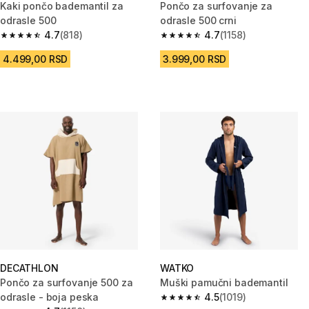
Kaki pončo bademantil za
Pončo za surfovanje za
odrasle 500
odrasle 500 crni
4.7
(818)
4.7
(1158)
4.7 od 5 zvezdica from 818 Recenzije
4.7 od 5 zvezdica from 1158 Re
4.499,00 RSD
3.999,00 RSD
DECATHLON
WATKO
Pončo za surfovanje 500 za
Muški pamučni bademantil
odrasle - boja peska
4.5
(1019)
4.5 od 5 zvezdica from 1019 Re