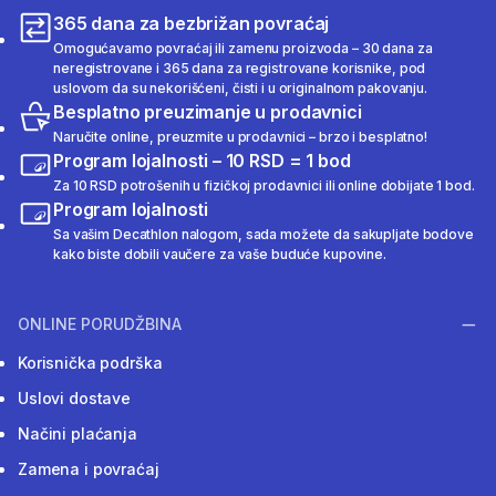
365 dana za bezbrižan povraćaj
Omogućavamo povraćaj ili zamenu proizvoda – 30 dana za
neregistrovane i 365 dana za registrovane korisnike, pod
uslovom da su nekorišćeni, čisti i u originalnom pakovanju.
Besplatno preuzimanje u prodavnici
Naručite online, preuzmite u prodavnici – brzo i besplatno!
Program lojalnosti – 10 RSD = 1 bod
Za 10 RSD potrošenih u fizičkoj prodavnici ili online dobijate 1 bod.
Program lojalnosti
Sa vašim Decathlon nalogom, sada možete da sakupljate bodove
kako biste dobili vaučere za vaše buduće kupovine.
ONLINE PORUDŽBINA
Korisnička podrška
Uslovi dostave
Načini plaćanja
Zamena i povraćaj