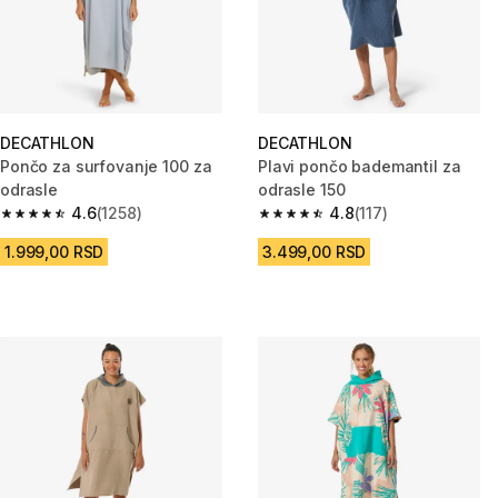
DECATHLON
DECATHLON
Pončo za surfovanje 100 za
Plavi pončo bademantil za
odrasle
odrasle 150
4.6
(1258)
4.8
(117)
4.6 od 5 zvezdica from 1258 Recenzije
4.8 od 5 zvezdica from 117 Rec
1.999,00 RSD
3.499,00 RSD