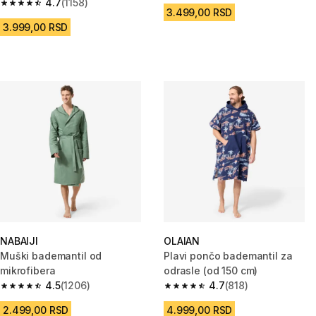
4.7
(1158)
4.7 od 5 zvezdica from 1158 Recenzije
3.499,00 RSD
3.999,00 RSD
NABAIJI
OLAIAN
Muški bademantil od
Plavi pončo bademantil za
mikrofibera
odrasle (od 150 cm)
4.5
(1206)
4.7
(818)
4.5 od 5 zvezdica from 1206 Recenzije
4.7 od 5 zvezdica from 818 Rec
2.499,00 RSD
4.999,00 RSD