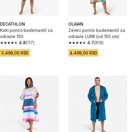
DECATHLON
OLAIAN
Kaki pončo bademantil za
Zeleni pončo bademantil za
odrasle 150
odrasle LUMI (od 150 cm)
4.8
(117)
4.7
(818)
4.8 od 5 zvezdica from 117 Recenzije
4.7 od 5 zvezdica from 818 Rec
3.499,00 RSD
4.499,00 RSD