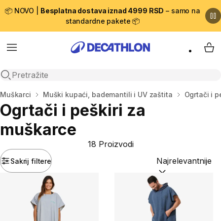
📦 NOVO |
Besplatna dostava iznad 4999 RSD
– samo na
standardne pakete 📦
Menu
My 
Open search
Početna stranica
Muškarci
Muški kupaći, bademantili i UV zaštita
Ogrtači i 
Ogrtači i peškiri za
muškarce
18 Proizvodi
Sakrij filtere
Sortiraj po:
(option