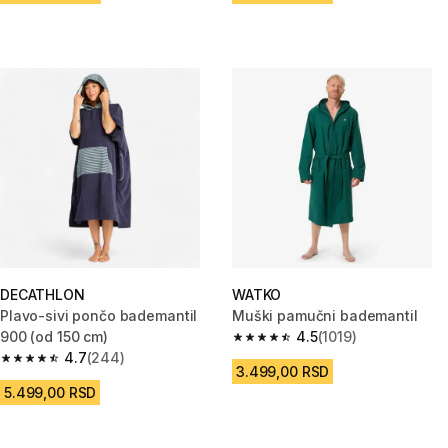
DECATHLON
WATKO
Plavo-sivi pončo bademantil
Muški pamučni bademantil
900 (od 150 cm)
4.5
(1019)
4.5 od 5 zvezdica from 1019 Re
4.7
(244)
4.7 od 5 zvezdica from 244 Recenzije
3.499,00 RSD
5.499,00 RSD