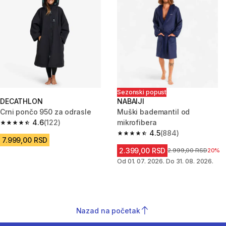
Sezonski popust
DECATHLON
NABAIJI
Crni pončo 950 za odrasle
Muški bademantil od
4.6
(122)
mikrofibera
4.6 od 5 zvezdica from 122 Recenzije
4.5
(884)
4.5 od 5 zvezdica from 884 Rec
7.999,00 RSD
2.399,00 RSD
Cena pre sniženja
2.999,00 RSD
20%
Od 01. 07. 2026. Do 31. 08. 2026.
Nazad na početak