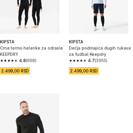
KIPSTA
KIPSTA
Crne termo helanke za odrasle
Dečja podmajica dugih rukava
KEEPDRY
za fudbal Keepdry
4.8
(698)
4.7
(3955)
4.8 od 5 zvezdica from 698 Recenzije
4.7 od 5 zvezdica from 3955 Re
2.499,00 RSD
2.499,00 RSD