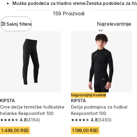
Muška pododeća za hladno vreme
Ženska pododeća za h
159 Proizvodi
Sakrij filtere
Sortiraj po:
(option
Najpovoljniji kvalitet
KIPSTA
KIPSTA
Crne dečje termičke fudbalske
Dečja podmajica za fudbal
helanke Keepcomfort 100
Keepcomfort 100
4.8
(4164)
4.8
(3493)
4.8 od 5 zvezdica from 4164 Recenzije
4.8 od 5 zvezdica from 3493 R
1.499,00 RSD
1.199,00 RSD