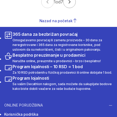
1
od
7
Nazad na početak
365 dana za bezbrižan povraćaj
Omogućavamo povraćaj ili zamenu proizvoda – 30 dana za
neregistrovane i 365 dana za registrovane korisnike, pod
uslovom da su nekorišćeni, čisti i u originalnom pakovanju.
Besplatno preuzimanje u prodavnici
Naručite online, preuzmite u prodavnici – brzo i besplatno!
Program lojalnosti – 10 RSD = 1 bod
Za 10 RSD potrošenih u fizičkoj prodavnici ili online dobijate 1 bod.
Program lojalnosti
Sa vašim Decathlon nalogom, sada možete da sakupljate bodove
kako biste dobili vaučere za vaše buduće kupovine.
ONLINE PORUDŽBINA
Korisnička podrška