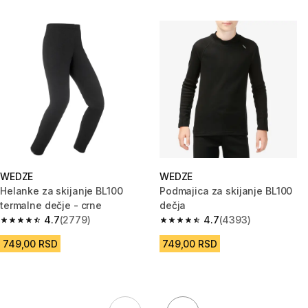
WEDZE
WEDZE
Helanke za skijanje BL100
Podmajica za skijanje BL100
termalne dečje - crne
dečja
4.7
(2779)
4.7
(4393)
4.7 od 5 zvezdica from 2779 Recenzije
4.7 od 5 zvezdica from 4393 R
749,00 RSD
749,00 RSD