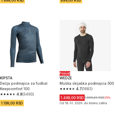
1.999,00 RSD
899,00 RSD
Popust
KIPSTA
WEDZE
Dečja podmajica za fudbal
Muška skijaška podmajica 500
Keepcomfort 100
4.7
(1682)
4.7 od 5 zvezdica from 1682 Re
4.8
(3493)
4.8 od 5 zvezdica from 3493 Recenzije
1.499,00 RSD
Cena pre sniženja
1.999,00 RSD
25%
1.199,00 RSD
Od 18. 01. 2026. do isteka zaliha