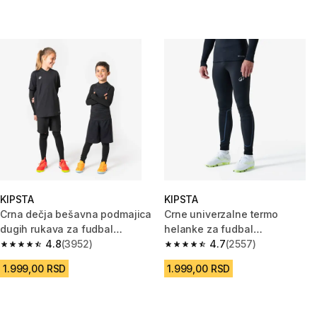
KIPSTA
KIPSTA
Crna dečja bešavna podmajica
Crne univerzalne termo
dugih rukava za fudbal
helanke za fudbal
KEEPDRY
4.8
(3952)
KEEPCOMFORT 100
4.7
(2557)
4.8 od 5 zvezdica from 3952 Recenzije
4.7 od 5 zvezdica from 2557 Re
1.999,00 RSD
1.999,00 RSD