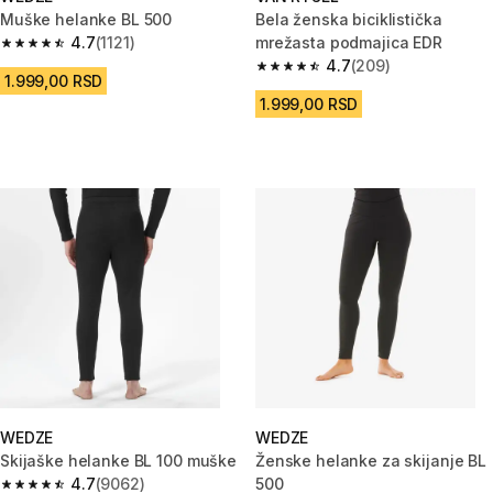
Muške helanke BL 500
Bela ženska biciklistička
4.7
(1121)
mrežasta podmajica EDR
4.7 od 5 zvezdica from 1121 Recenzije
4.7
(209)
4.7 od 5 zvezdica from 209 Rec
1.999,00 RSD
1.999,00 RSD
WEDZE
WEDZE
Skijaške helanke BL 100 muške
Ženske helanke za skijanje BL
4.7
(9062)
500