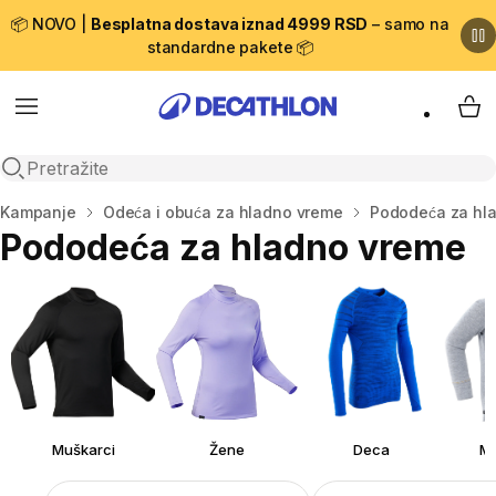
📦 NOVO |
Besplatna dostava iznad 4999 RSD
– samo na
standardne pakete 📦
Menu
My 
Open search
Početna stranica
Kampanje
Odeća i obuća za hladno vreme
Pododeća za hl
Pododeća za hladno vreme
Muškarci
Žene
Deca
Ma