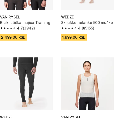
VAN RYSEL
WEDZE
Biciklistička majica Training
Skijaške helanke 500 muške
4.7
(3942)
4.8
(5155)
4.7 od 5 zvezdica from 3942 Recenzije
4.8 od 5 zvezdica from 5155 Re
2.499,00 RSD
1.999,00 RSD
WEDZE
VAN RYSEL