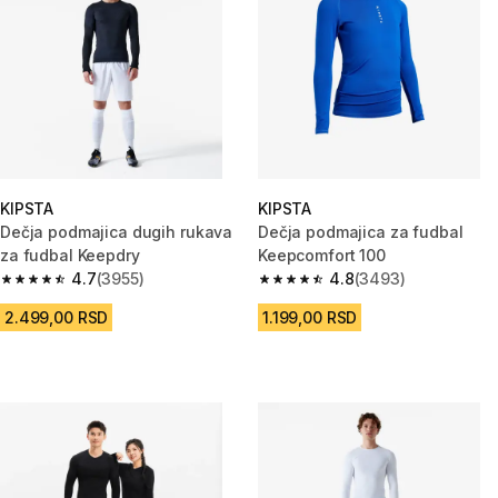
KIPSTA
KIPSTA
Dečja podmajica dugih rukava
Dečja podmajica za fudbal
za fudbal Keepdry
Keepcomfort 100
4.7
(3955)
4.8
(3493)
4.7 od 5 zvezdica from 3955 Recenzije
4.8 od 5 zvezdica from 3493 R
2.499,00 RSD
1.199,00 RSD