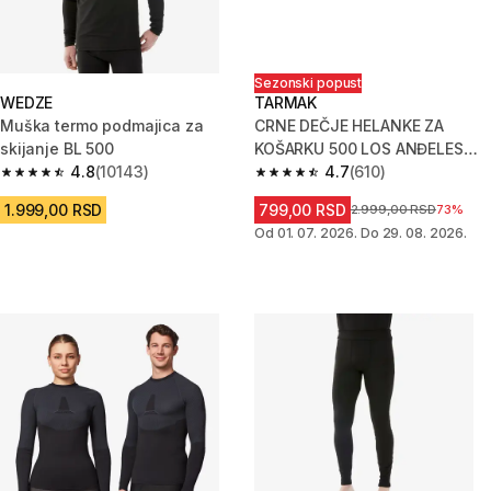
Sezonski popust
WEDZE
TARMAK
Muška termo podmajica za
CRNE DEČJE HELANKE ZA
skijanje BL 500
KOŠARKU 500 LOS ANĐELES
4.8
(10143)
LEJKERS
4.7
(610)
4.8 od 5 zvezdica from 10143 Recenzije
4.7 od 5 zvezdica from 610 Rec
1.999,00 RSD
799,00 RSD
Cena pre sniženja
2.999,00 RSD
73%
Od 01. 07. 2026. Do 29. 08. 2026.