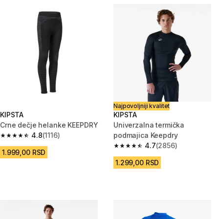
Najpovoljniji kvalitet
KIPSTA
KIPSTA
Crne dečje helanke KEEPDRY
Univerzalna termička
4.8
(1116)
podmajica Keepdry
4.8 od 5 zvezdica from 1116 Recenzije
4.7
(2856)
4.7 od 5 zvezdica from 2856 R
1.999,00 RSD
1.299,00 RSD