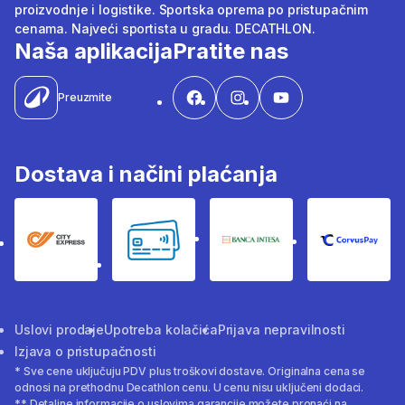
proizvodnje i logistike. Sportska oprema po pristupačnim
cenama. Najveći sportista u gradu. DECATHLON.
Naša aplikacija
Pratite nas
Preuzmite
Dostava i načini plaćanja
City Express
Bankovne kartice
Banka Intesa
Corvus
Uslovi prodaje
Upotreba kolačića
Prijava nepravilnosti
Izjava o pristupačnosti
* Sve cene uključuju PDV plus troškovi dostave. Originalna cena se
odnosi na prethodnu Decathlon cenu. U cenu nisu uključeni dodaci.
** Detaljne informacije o uslovima garancije možete pronaći na