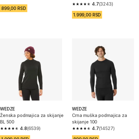
4.7 od 5 zvezdica from 9062 Recenzije
4.7
(3243)
4.7 od 5 zvezdica from 3243 R
899,00 RSD
1.999,00 RSD
WEDZE
WEDZE
Ženska podmajica za skijanje
Crna muška podmajica za
BL 500
skijanje 100
4.8
(6539)
4.7
(14527)
4.8 od 5 zvezdica from 6539 Recenzije
4.7 od 5 zvezdica from 14527 