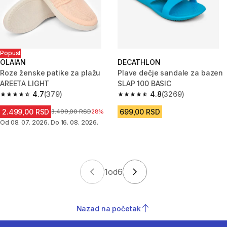
Popust
OLAIAN
DECATHLON
Roze ženske patike za plažu
Plave dečje sandale za bazen
AREETA LIGHT
SLAP 100 BASIC
4.7
(379)
4.8
(3269)
4.7 od 5 zvezdica from 379 Recenzije
4.8 od 5 zvezdica from 3269 R
2.499,00 RSD
699,00 RSD
Cena pre sniženja
3.499,00 RSD
28%
Od 08. 07. 2026. Do 16. 08. 2026.
1
od
6
Nazad na početak