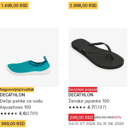
1.499,00 RSD
2.999,00 RSD
Najpovoljniji kvalitet
Sezonski popust
DECATHLON
DECATHLON
Dečje patike za vodu
Ženske japanke 100
Aquashoes 100
4.7
(1747)
4.7 od 5 zvezdica from 1747 Re
4.6
(2761)
4.6 od 5 zvezdica from 2761 Recenzije
299,00 RSD
Cena pre sniženja
399,00 RSD
25%
999,00 RSD
Od 01. 07. 2026. Do 31. 08. 2026.