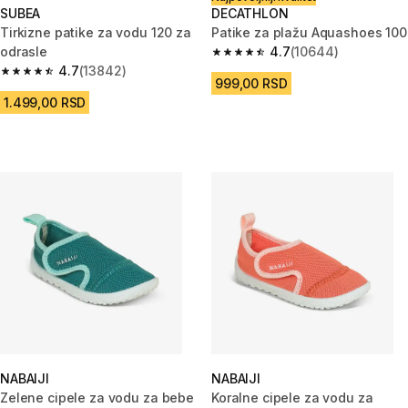
SUBEA
DECATHLON
Tirkizne patike za vodu 120 za
Patike za plažu Aquashoes 100
odrasle
4.7
(10644)
4.7 od 5 zvezdica from 10644 
4.7
(13842)
4.7 od 5 zvezdica from 13842 Recenzije
999,00 RSD
1.499,00 RSD
NABAIJI
NABAIJI
Zelene cipele za vodu za bebe
Koralne cipele za vodu za