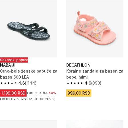
Sezonski popust
NABAIJI
DECATHLON
Crno-bele ženske papuče za
Koralne sandale za bazen za
bazen 500 LEA
bebe, mimi
4.6
(1144)
4.6
(890)
4.6 od 5 zvezdica from 1144 Recenzije
4.6 od 5 zvezdica from 890 Rec
1.199,00 RSD
999,00 RSD
Cena pre sniženja
1.999,00 RSD
40%
Od 01. 07. 2026. Do 31. 08. 2026.