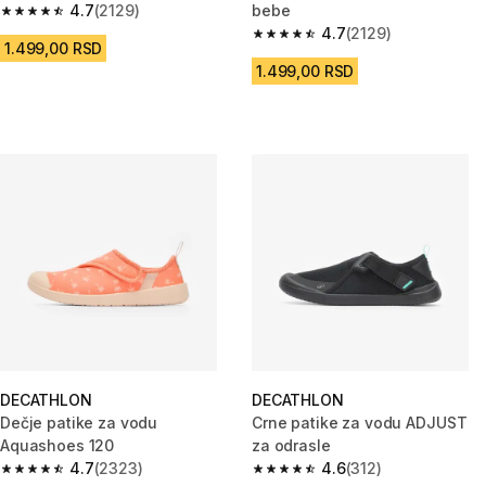
4.7
(2129)
bebe
4.7 od 5 zvezdica from 2129 Recenzije
4.7
(2129)
4.7 od 5 zvezdica from 2129 Re
1.499,00 RSD
1.499,00 RSD
DECATHLON
DECATHLON
Dečje patike za vodu
Crne patike za vodu ADJUST
Aquashoes 120
za odrasle
4.7
(2323)
4.6
(312)
4.7 od 5 zvezdica from 2323 Recenzije
4.6 od 5 zvezdica from 312 Rec