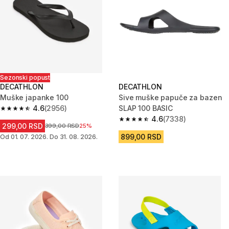
Sezonski popust
DECATHLON
DECATHLON
Muške japanke 100
Sive muške papuče za bazen
4.6
(2956)
SLAP 100 BASIC
4.6 od 5 zvezdica from 2956 Recenzije
4.6
(7338)
4.6 od 5 zvezdica from 7338 R
299,00 RSD
Cena pre sniženja
399,00 RSD
25%
899,00 RSD
Od 01. 07. 2026. Do 31. 08. 2026.