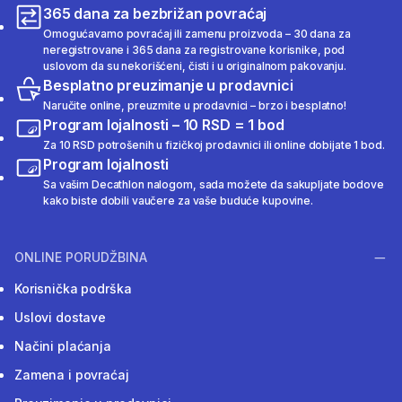
365 dana za bezbrižan povraćaj
Omogućavamo povraćaj ili zamenu proizvoda – 30 dana za
neregistrovane i 365 dana za registrovane korisnike, pod
uslovom da su nekorišćeni, čisti i u originalnom pakovanju.
Besplatno preuzimanje u prodavnici
Naručite online, preuzmite u prodavnici – brzo i besplatno!
Program lojalnosti – 10 RSD = 1 bod
Za 10 RSD potrošenih u fizičkoj prodavnici ili online dobijate 1 bod.
Program lojalnosti
Sa vašim Decathlon nalogom, sada možete da sakupljate bodove
kako biste dobili vaučere za vaše buduće kupovine.
ONLINE PORUDŽBINA
Korisnička podrška
Uslovi dostave
Načini plaćanja
Zamena i povraćaj