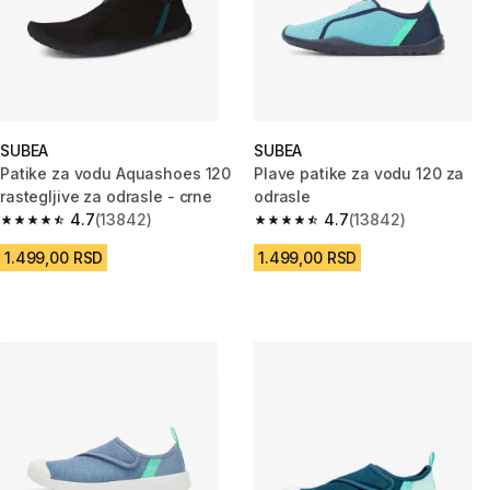
SUBEA
SUBEA
Patike za vodu Aquashoes 120
Plave patike za vodu 120 za
rastegljive za odrasle - crne
odrasle
4.7
(13842)
4.7
(13842)
4.7 od 5 zvezdica from 13842 Recenzije
4.7 od 5 zvezdica from 13842 
1.499,00 RSD
1.499,00 RSD