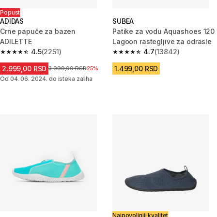
Popust
ADIDAS
SUBEA
Crne papuče za bazen
Patike za vodu Aquashoes 120
ADILETTE
Lagoon rastegljive za odrasle
4.5
(2251)
4.7
(13842)
4.5 od 5 zvezdica from 2251 Recenzije
4.7 od 5 zvezdica from 13842 
2.999,00 RSD
1.499,00 RSD
Cena pre sniženja
3.999,00 RSD
25%
Od 04. 06. 2024. do isteka zaliha
Najpovoljniji kvalitet