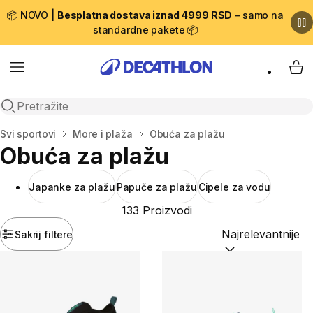
📦 NOVO |
Besplatna dostava iznad 4999 RSD
– samo na
standardne pakete 📦
Menu
My 
Open search
Početna stranica
Svi sportovi
More i plaža
Obuća za plažu
Obuća za plažu
Japanke za plažu
Papuče za plažu
Cipele za vodu
133 Proizvodi
Sakrij filtere
Sortiraj po:
(option