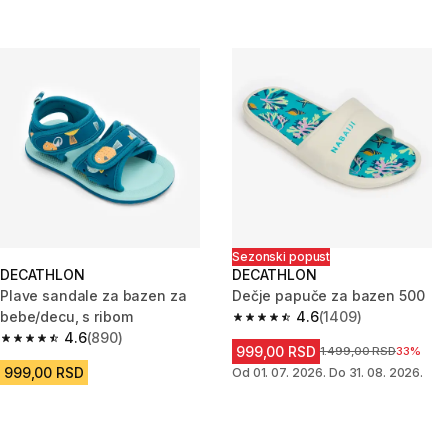
Sezonski popust
DECATHLON
DECATHLON
Plave sandale za bazen za
Dečje papuče za bazen 500
bebe/decu, s ribom
4.6
(1409)
4.6 od 5 zvezdica from 1409 Re
4.6
(890)
4.6 od 5 zvezdica from 890 Recenzije
999,00 RSD
Cena pre sniženja
1.499,00 RSD
33%
999,00 RSD
Od 01. 07. 2026. Do 31. 08. 2026.