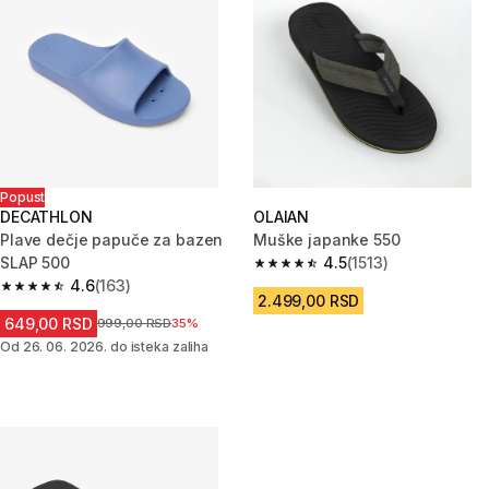
Popust
DECATHLON
OLAIAN
Plave dečje papuče za bazen
Muške japanke 550
SLAP 500
4.5
(1513)
4.5 od 5 zvezdica from 1513 Re
4.6
(163)
4.6 od 5 zvezdica from 163 Recenzije
2.499,00 RSD
649,00 RSD
Cena pre sniženja
999,00 RSD
35%
Od 26. 06. 2026. do isteka zaliha