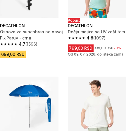
Popust
DECATHLON
DECATHLON
Osnova za suncobran na navoj
Dečja majica sa UV zaštitom
Fix Paruv - crna
4.8
(1097)
4.8 od 5 zvezdica from 1097 Re
4.7
(1596)
4.7 od 5 zvezdica from 1596 Recenzije
799,00 RSD
Cena pre sniženja
999,00 RSD
20%
699,00 RSD
Od 09. 07. 2026. do isteka zaliha