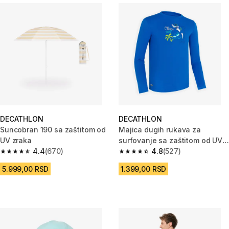
DECATHLON
DECATHLON
Suncobran 190 sa zaštitom od
Majica dugih rukava za
UV zraka
surfovanje sa zaštitom od UV
4.4
(670)
zraka dečja - plava
4.8
(527)
4.4 od 5 zvezdica from 670 Recenzije
4.8 od 5 zvezdica from 527 Rec
5.999,00 RSD
1.399,00 RSD