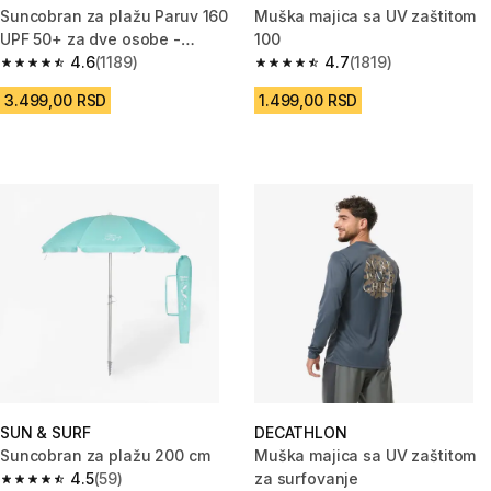
Suncobran za plažu Paruv 160
Muška majica sa UV zaštitom
UPF 50+ za dve osobe -
100
plavo/zeleni
4.6
(1189)
4.7
(1819)
4.6 od 5 zvezdica from 1189 Recenzije
4.7 od 5 zvezdica from 1819 Re
3.499,00 RSD
1.499,00 RSD
SUN & SURF
DECATHLON
Suncobran za plažu 200 cm
Muška majica sa UV zaštitom
4.5
(59)
za surfovanje
4.5 od 5 zvezdica from 59 Recenzije