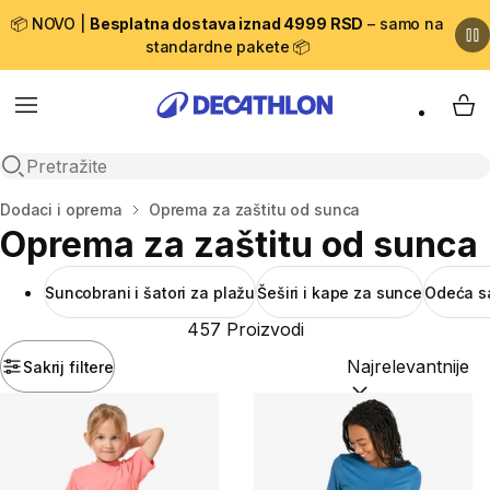
📦 NOVO |
Besplatna dostava iznad 4999 RSD
– samo na
standardne pakete 📦
Menu
My 
Open search
Početna stranica
Dodaci i oprema
Oprema za zaštitu od sunca
Oprema za zaštitu od sunca
Suncobrani i šatori za plažu
Šeširi i kape za sunce
Odeća s
457 Proizvodi
Sakrij filtere
Sortiraj po:
(option