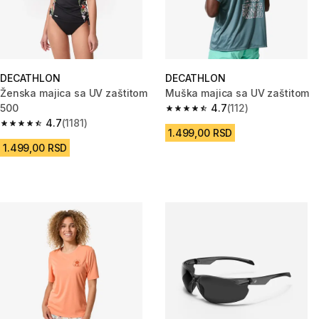
DECATHLON
DECATHLON
Ženska majica sa UV zaštitom
Muška majica sa UV zaštitom
500
4.7
(112)
4.7 od 5 zvezdica from 112 Rec
4.7
(1181)
4.7 od 5 zvezdica from 1181 Recenzije
1.499,00 RSD
1.499,00 RSD