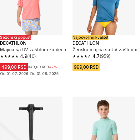
Sezonski popust
Najpovoljniji kvalitet
DECATHLON
DECATHLON
Majica sa UV zaštitom za decu
Ženska majica sa UV zaštitom
4.9
(40)
4.7
(959)
4.9 od 5 zvezdica from 40 Recenzije
4.7 od 5 zvezdica from 959 Rec
499,00 RSD
999,00 RSD
Cena pre sniženja
949,00 RSD
47%
Od 01. 07. 2026. Do 31. 08. 2026.