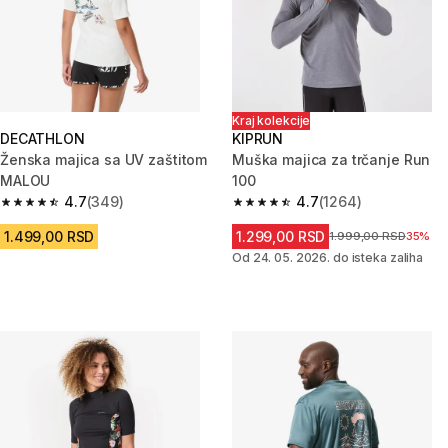
Kraj kolekcije
DECATHLON
KIPRUN
Ženska majica sa UV zaštitom
Muška majica za trčanje Run
MALOU
100
4.7
(349)
4.7
(1264)
4.7 od 5 zvezdica from 349 Recenzije
4.7 od 5 zvezdica from 1264 Re
1.499,00 RSD
1.299,00 RSD
Cena pre sniženja
1.999,00 RSD
35%
Od 24. 05. 2026. do isteka zaliha