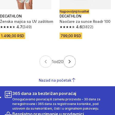
Najpovoljniji kvalitet
DECATHLON
DECATHLON
Ženska majica sa UV zaštitom
Naočare za sunce Roadr 100
4.7
(349)
4.6
(3822)
4.7 od 5 zvezdica from 349 Recenzije
4.6 od 5 zvezdica from 3822 R
1.499,00 RSD
799,00 RSD
1
od
20
Nazad na početak
365 dana za bezbrižan povraćaj
Omogućavamo povraćaj ili zamenu proizvoda – 30 dana za
neregistrovane i 365 dana za registrovane korisnike, pod
uslovom da su nekorišćeni, čisti i u originalnom pakovanju.
Besplatno preuzimanje u prodavnici