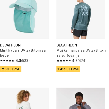
DECATHLON
DECATHLON
Mint kapa s UV zaštitom za
Muška majica sa UV zaštitom
bebe
za surfovanje
4.8
(523)
4.7
(474)
4.8 od 5 zvezdica from 523 Recenzije
4.7 od 5 zvezdica from 474 Re
799,00 RSD
1.499,00 RSD