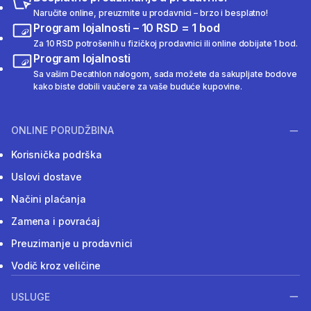
Naručite online, preuzmite u prodavnici – brzo i besplatno!
Program lojalnosti – 10 RSD = 1 bod
Za 10 RSD potrošenih u fizičkoj prodavnici ili online dobijate 1 bod.
Program lojalnosti
Sa vašim Decathlon nalogom, sada možete da sakupljate bodove
kako biste dobili vaučere za vaše buduće kupovine.
ONLINE PORUDŽBINA
Korisnička podrška
Uslovi dostave
Načini plaćanja
Zamena i povraćaj
Preuzimanje u prodavnici
Vodič kroz veličine
USLUGE