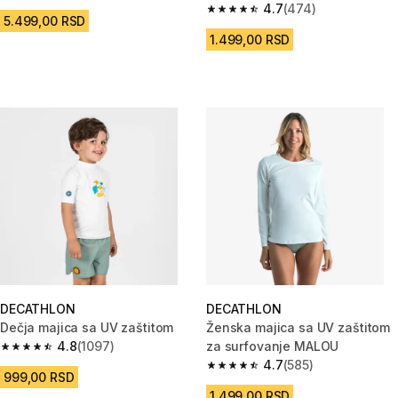
4.7
(474)
4.7 od 5 zvezdica from 474 Re
5.499,00 RSD
1.499,00 RSD
DECATHLON
DECATHLON
Dečja majica sa UV zaštitom
Ženska majica sa UV zaštitom
4.8
(1097)
za surfovanje MALOU
4.8 od 5 zvezdica from 1097 Recenzije
4.7
(585)
4.7 od 5 zvezdica from 585 Rec
999,00 RSD
1.499,00 RSD