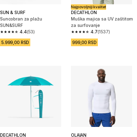
Najpovoljniji kvalitet
SUN & SURF
DECATHLON
Suncobran za plažu
Muška majica sa UV zaštitom
SUN&SURF
za surfovanje
4.4
(53)
4.7
(1537)
4.4 od 5 zvezdica from 53 Recenzije
4.7 od 5 zvezdica from 1537 Re
5.999,00 RSD
999,00 RSD
DECATHLON
OLAIAN