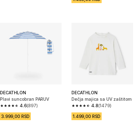
DECATHLON
DECATHLON
Plavi suncobran PARUV
Dečja majica sa UV zaštitom
4.6
(897)
4.8
(1479)
4.6 od 5 zvezdica from 897 Recenzije
4.8 od 5 zvezdica from 1479 Re
3.999,00 RSD
1.499,00 RSD