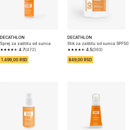
DECATHLON
DECATHLON
Sprej za zaštitu od sunca
Stik za zaštitu od sunca SPF50
4.7
(472)
4.5
(363)
4.7 od 5 zvezdica from 472 Recenzije
4.5 od 5 zvezdica from 363 Rec
1.499,00 RSD
849,00 RSD