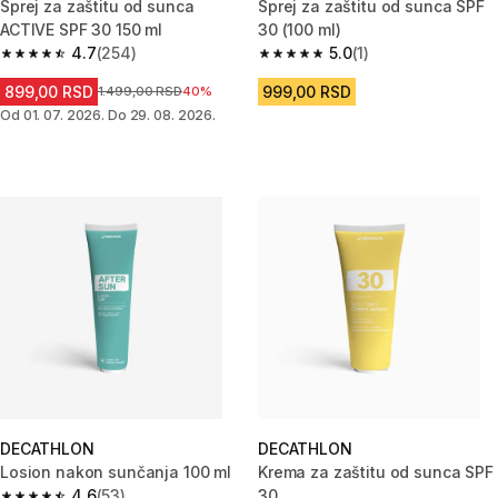
Sprej za zaštitu od sunca
Sprej za zaštitu od sunca SPF
ACTIVE SPF 30 150 ml
30 (100 ml)
4.7
(254)
5.0
(1)
4.7 od 5 zvezdica from 254 Recenzije
5.0 od 5 zvezdica from 1 Recenz
899,00 RSD
999,00 RSD
Cena pre sniženja
1.499,00 RSD
40%
Od 01. 07. 2026. Do 29. 08. 2026.
DECATHLON
DECATHLON
Losion nakon sunčanja 100 ml
Krema za zaštitu od sunca SPF
4.6
(53)
30