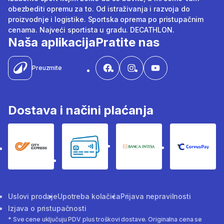
obezbediti opremu za to. Od istraživanja i razvoja do
proizvodnje i logistike. Sportska oprema po pristupačnim
cenama. Najveći sportista u gradu. DECATHLON.
Naša aplikacija
Pratite nas
Preuzmite
Dostava i načini plaćanja
City Express
Bankovne kartice
Banka Intesa
Corvus
Uslovi prodaje
Upotreba kolačića
Prijava nepravilnosti
Izjava o pristupačnosti
* Sve cene uključuju PDV plus troškovi dostave. Originalna cena se