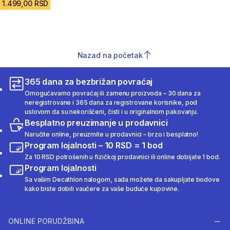
1.499,00 RSD
Nazad na početak
365 dana za bezbrižan povraćaj
Omogućavamo povraćaj ili zamenu proizvoda – 30 dana za
neregistrovane i 365 dana za registrovane korisnike, pod
uslovom da su nekorišćeni, čisti i u originalnom pakovanju.
Besplatno preuzimanje u prodavnici
Naručite online, preuzmite u prodavnici – brzo i besplatno!
Program lojalnosti – 10 RSD = 1 bod
Za 10 RSD potrošenih u fizičkoj prodavnici ili online dobijate 1 bod.
Program lojalnosti
Sa vašim Decathlon nalogom, sada možete da sakupljate bodove
kako biste dobili vaučere za vaše buduće kupovine.
ONLINE PORUDŽBINA