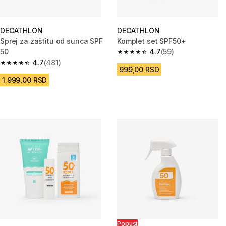
DECATHLON
DECATHLON
Sprej za zaštitu od sunca SPF
Komplet set SPF50+
50
4.7
(59)
4.7 od 5 zvezdica from 59 Rece
4.7
(481)
4.7 od 5 zvezdica from 481 Recenzije
999,00 RSD
1.999,00 RSD
Popust