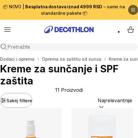
📦 NOVO |
Besplatna dostava iznad 4999 RSD
– samo na
standardne pakete 📦
Menu
My 
Open search
Početna stranica
Dodaci i oprema
Oprema za zaštitu od sunca
Kreme za sunč
Kreme za sunčanje i SPF
zaštita
11 Proizvodi
Sakrij filtere
Sortiraj po:
(option