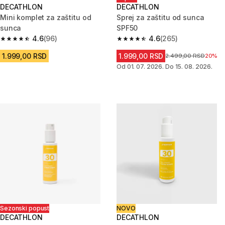
DECATHLON
DECATHLON
Mini komplet za zaštitu od
Sprej za zaštitu od sunca
sunca
SPF50
4.6
(96)
4.6
(265)
4.6 od 5 zvezdica from 96 Recenzije
4.6 od 5 zvezdica from 265 Rec
1.999,00 RSD
1.999,00 RSD
Cena pre sniženja
2.499,00 RSD
20%
Od 01. 07. 2026. Do 15. 08. 2026.
Sezonski popust
NOVO
DECATHLON
DECATHLON