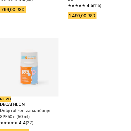
4.6 od 5 zvezdica from 53 Recenzije
4.5
(115)
4.5 od 5 zvezdica from 115 Rec
799,00 RSD
1.499,00 RSD
NOVO
DECATHLON
Dečji roll-on za sunčanje
SPF50+ (50 ml)
4.4
(37)
4.4 od 5 zvezdica from 37 Recenzije