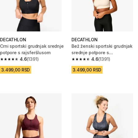
DECATHLON
DECATHLON
Crni sportski grudnjak srednje
Bež ženski sportski grudnjak
potpore s rajsferšlusom
srednje potpore s
4.6
(1391)
rajsferšlusom
4.6
(1391)
4.6 od 5 zvezdica from 1391 Recenzije
4.6 od 5 zvezdica from 1391 Re
3.499,00 RSD
3.499,00 RSD