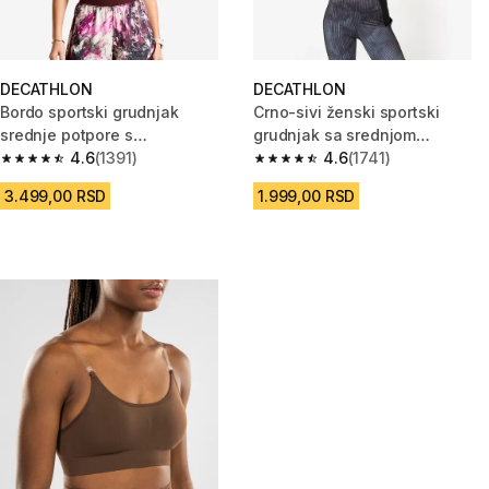
DECATHLON
DECATHLON
Bordo sportski grudnjak
Crno-sivi ženski sportski
srednje potpore s
grudnjak sa srednjom
rajsferšlusom
4.6
(1391)
potporom i korpama
4.6
(1741)
4.6 od 5 zvezdica from 1391 Recenzije
4.6 od 5 zvezdica from 1741 Re
3.499,00 RSD
1.999,00 RSD