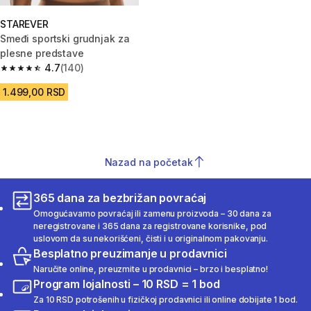
STAREVER
Smeđi sportski grudnjak za
plesne predstave
4.7
(140)
4.7 od 5 zvezdica from 140 Recenzije
1.499,00 RSD
Nazad na početak
365 dana za bezbrižan povraćaj
Omogućavamo povraćaj ili zamenu proizvoda – 30 dana za
neregistrovane i 365 dana za registrovane korisnike, pod
uslovom da su nekorišćeni, čisti i u originalnom pakovanju.
Besplatno preuzimanje u prodavnici
Naručite online, preuzmite u prodavnici – brzo i besplatno!
Program lojalnosti – 10 RSD = 1 bod
Za 10 RSD potrošenih u fizičkoj prodavnici ili online dobijate 1 bod.