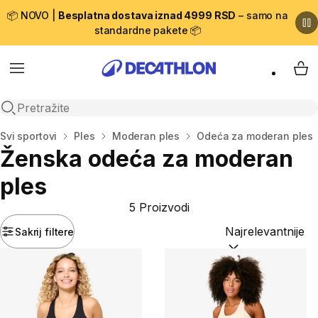
📦 NOVO |
Besplatna dostava iznad 4999 RSD
– samo na
standardne pakete 📦
Menu
My 
Open search
Početna stranica
Svi sportovi
Ples
Moderan ples
Odeća za moderan ples
Ženska odeća za moderan
ples
5 Proizvodi
Sakrij filtere
Sortiraj po:
(option