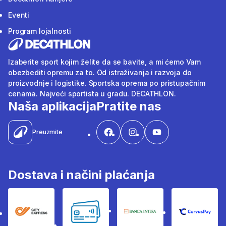
Eventi
Program lojalnosti
Izaberite sport kojim želite da se bavite, a mi ćemo Vam
obezbediti opremu za to. Od istraživanja i razvoja do
proizvodnje i logistike. Sportska oprema po pristupačnim
cenama. Najveći sportista u gradu. DECATHLON.
Naša aplikacija
Pratite nas
Preuzmite
Dostava i načini plaćanja
City Express
Bankovne kartice
Banka Intesa
Corvus