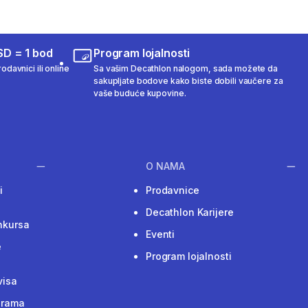
SD = 1 bod
Program lojalnosti
odavnici ili online
Sa vašim Decathlon nalogom, sada možete da
sakupljate bodove kako biste dobili vaučere za
vaše buduće kupovine.
O NAMA
i
Prodavnice
Decathlon Karijere
nkursa
Eventi
e
Program lojalnosti
visa
grama