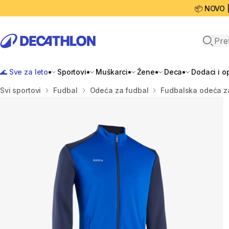
📦 NOVO 
Open 
🌊 Sve za leto
Sportovi
Muškarci
Žene
Deca
Dodaci i 
Početna stranica
Svi sportovi
Fudbal
Odeća za fudbal
Fudbalska odeća z