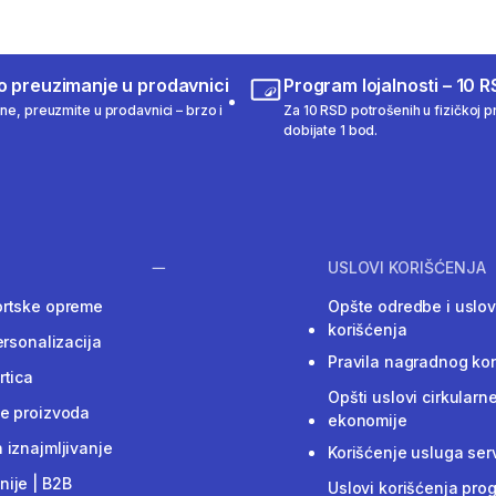
o preuzimanje u prodavnici
Program lojalnosti – 10 R
ine, preuzmite u prodavnici – brzo i
Za 10 RSD potrošenih u fizičkoj pr
dobijate 1 bod.
USLOVI KORIŠĆENJA
ortske opreme
Opšte odredbe i uslov
korišćenja
ersonalizacija
Pravila nagradnog ko
rtica
Opšti uslovi cirkularn
e proizvoda
ekonomije
 iznajmljivanje
Korišćenje usluga ser
ije | B2B
Uslovi korišćenja pro