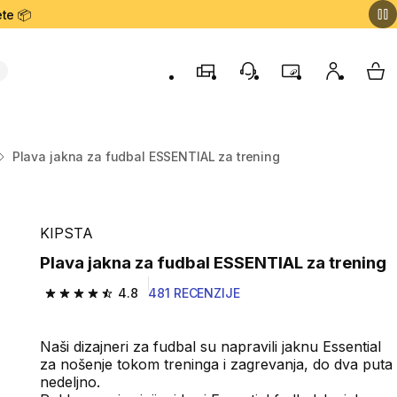
te 📦
Prodavnice
Korisnička podrška
Program lojalnost
Moj nalog
My 
Plava jakna za fudbal ESSENTIAL za trening
KIPSTA
Plava jakna za fudbal ESSENTIAL za trening
4.8
481 RECENZIJE
4.8 od 5 zvezdica from 481 Recenzije
Naši dizajneri za fudbal su napravili jaknu Essential
za nošenje tokom treninga i zagrevanja, do dva puta
nedeljno.