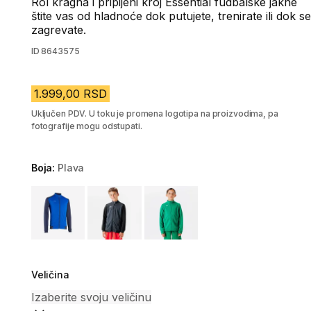
Rol kragna i pripijeni kroj Essential fudbalske jakne
štite vas od hladnoće dok putujete, trenirate ili dok se
zagrevate.
ID
8643575
1.999,00 RSD
Uključen PDV. U toku je promena logotipa na proizvodima, pa
fotografije mogu odstupati.
Boja:
Plava
Choose a variant
Veličina