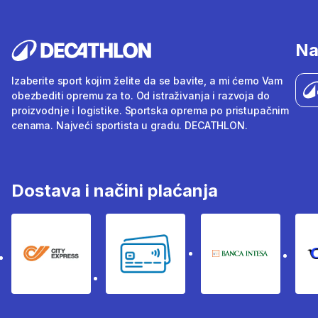
Na
Izaberite sport kojim želite da se bavite, a mi ćemo Vam
obezbediti opremu za to. Od istraživanja i razvoja do
proizvodnje i logistike. Sportska oprema po pristupačnim
cenama. Najveći sportista u gradu. DECATHLON.
Dostava i načini plaćanja
City Express
Bankovne kartice
Banka Intesa