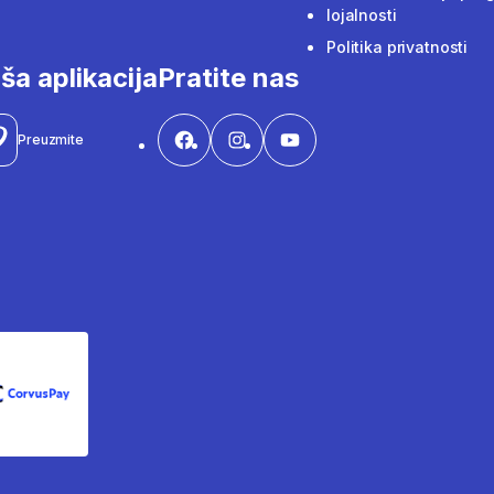
lojalnosti
Politika privatnosti
ša aplikacija
Pratite nas
Preuzmite
CorvusPay