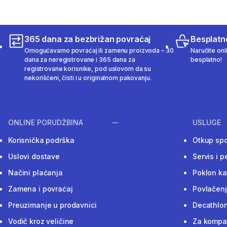
365 dana za bezbrižan povraćaj
Besplatn
Omogućavamo povraćaj ili zamenu proizvoda – 30
Naručite onl
dana za neregistrovane i 365 dana za
besplatno!
registrovane korisnike, pod uslovom da su
nekorišćeni, čisti i u originalnom pakovanju.
ONLINE PORUDŽBINA
USLUGE
Korisnička podrška
Otkup sp
Uslovi dostave
Servis i p
Načini plaćanja
Poklon ka
Zamena i povraćaj
Povlačenj
Preuzimanje u prodavnici
Decathlon
Vodič kroz veličine
Za kompan