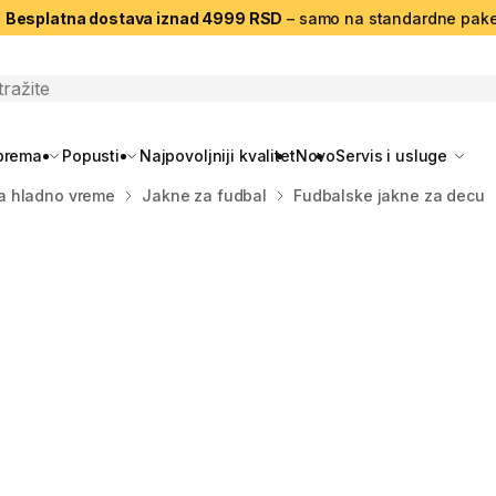
|
Besplatna dostava iznad 4999 RSD
– samo na standardne pake
search
oprema
Popusti
Najpovoljniji kvalitet
Novo
Servis i usluge
a hladno vreme
Jakne za fudbal
Fudbalske jakne za decu