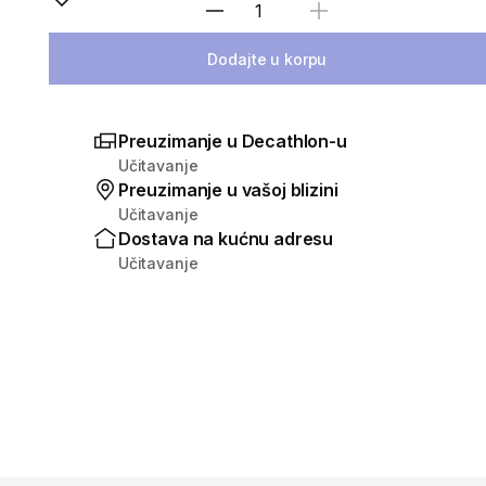
Izaberi količinu
Dodajte u korpu
Preuzimanje u Decathlon-u
Učitavanje
Preuzimanje u vašoj blizini
Učitavanje
Dostava na kućnu adresu
Učitavanje