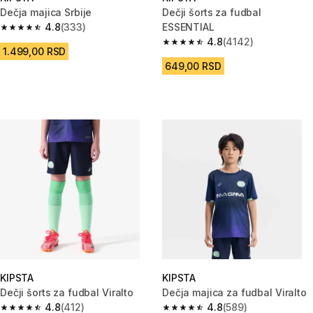
Dečja majica Srbije
Dečji šorts za fudbal
4.8
(333)
ESSENTIAL
4.8 od 5 zvezdica from 333 Recenzije
4.8
(4142)
4.8 od 5 zvezdica from 4142 R
1.499,00 RSD
649,00 RSD
KIPSTA
KIPSTA
Dečji šorts za fudbal Viralto
Dečja majica za fudbal Viralto
4.8
(412)
4.8
(589)