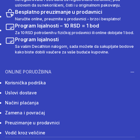
uslovom da su nekorišćeni, čisti i u originalnom pakovanju.
Besplatno preuzimanje u prodavnici
Naručite online, preuzmite u prodavnici – brzo i besplatno!
Program lojalnosti – 10 RSD = 1 bod
Za 10 RSD potrošenih u fizičkoj prodavnici ili online dobijate 1 bod.
Program lojalnosti
Sa vašim Decathlon nalogom, sada možete da sakupljate bodove
kako biste dobili vaučere za vaše buduće kupovine.
ONLINE PORUDŽBINA
Korisnička podrška
Uslovi dostave
Načini plaćanja
Zamena i povraćaj
Preuzimanje u prodavnici
Vodič kroz veličine