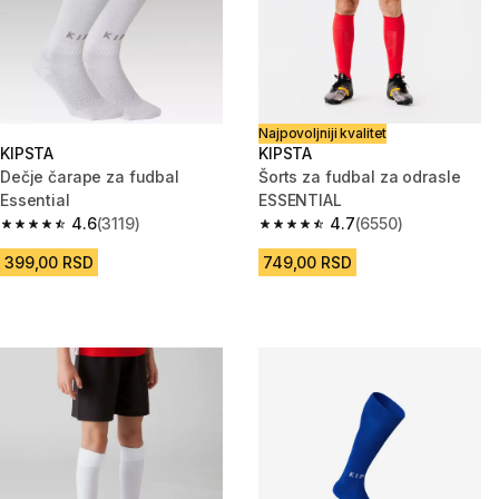
Najpovoljniji kvalitet
KIPSTA
KIPSTA
Dečje čarape za fudbal
Šorts za fudbal za odrasle
Essential
ESSENTIAL
4.6
(3119)
4.7
(6550)
4.6 od 5 zvezdica from 3119 Recenzije
4.7 od 5 zvezdica from 6550 Re
399,00 RSD
749,00 RSD