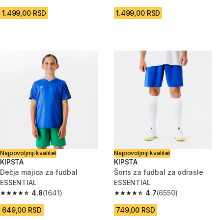
4.8 od 5 zvezdica from 412 Recenzije
4.8 od 5 zvezdica from 589 Rec
1.499,00 RSD
1.499,00 RSD
Najpovoljniji kvalitet
Najpovoljniji kvalitet
KIPSTA
KIPSTA
Dečja majica za fudbal
Šorts za fudbal za odrasle
ESSENTIAL
ESSENTIAL
4.8
(1641)
4.7
(6550)
4.8 od 5 zvezdica from 1641 Recenzije
4.7 od 5 zvezdica from 6550 Re
649,00 RSD
749,00 RSD