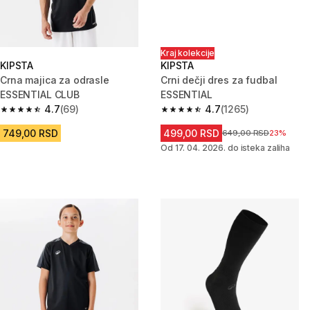
Kraj kolekcije
KIPSTA
KIPSTA
Crna majica za odrasle
Crni dečji dres za fudbal
ESSENTIAL CLUB
ESSENTIAL
4.7
(69)
4.7
(1265)
4.7 od 5 zvezdica from 69 Recenzije
4.7 od 5 zvezdica from 1265 Re
749,00 RSD
499,00 RSD
Cena pre sniženja
649,00 RSD
23%
Od 17. 04. 2026. do isteka zaliha