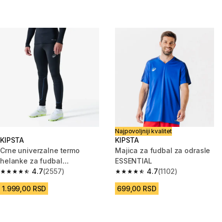
Najpovoljniji kvalitet
KIPSTA
KIPSTA
Crne univerzalne termo
Majica za fudbal za odrasle
helanke za fudbal
ESSENTIAL
KEEPCOMFORT 100
4.7
(2557)
4.7
(1102)
4.7 od 5 zvezdica from 2557 Recenzije
4.7 od 5 zvezdica from 1102 Re
1.999,00 RSD
699,00 RSD