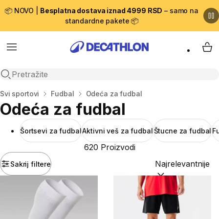
📦 NOVO |
Besplatna dostava iznad 4999 RSD
– samo na
standardne pakete 📦
Menu
My 
Open search
Početna stranica
Svi sportovi
Fudbal
Odeća za fudbal
Odeća za fudbal
Šortsevi za fudbal
Aktivni veš za fudbal
Štucne za fudbal
F
620 Proizvodi
Sakrij filtere
Sortiraj po:
(option