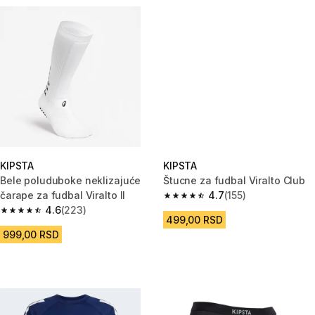
KIPSTA
KIPSTA
Bele poluduboke neklizajuće
Štucne za fudbal Viralto Club
čarape za fudbal Viralto II
4.7
(155)
4.7 od 5 zvezdica from 155 Rec
4.6
(223)
4.6 od 5 zvezdica from 223 Recenzije
499,00 RSD
999,00 RSD