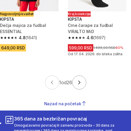
Najpovoljniji kvalitet
Kraj kolekcije
KIPSTA
KIPSTA
Dečja majica za fudbal
Crne čarape za fudbal
ESSENTIAL
VIRALTO MiD
4.8
(1641)
4.6
(1697)
4.8 od 5 zvezdica from 1641 Recenzije
4.6 od 5 zvezdica from 1697 Re
649,00 RSD
599,00 RSD
Cena pre sniženja
1.499,00 RSD
60%
Od 17. 04. 2026. do isteka zaliha
1
od
26
Nazad na početak
365 dana za bezbrižan povraćaj
Omogućavamo povraćaj ili zamenu proizvoda – 30 dana za
neregistrovane i 365 dana za registrovane korisnike, pod