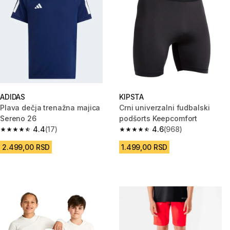
ADIDAS
KIPSTA
Plava dečja trenažna majica
Crni univerzalni fudbalski
Sereno 26
podšorts Keepcomfort
4.4
(17)
4.6
(968)
4.4 od 5 zvezdica from 17 Recenzije
4.6 od 5 zvezdica from 968 Rec
2.499,00 RSD
1.499,00 RSD