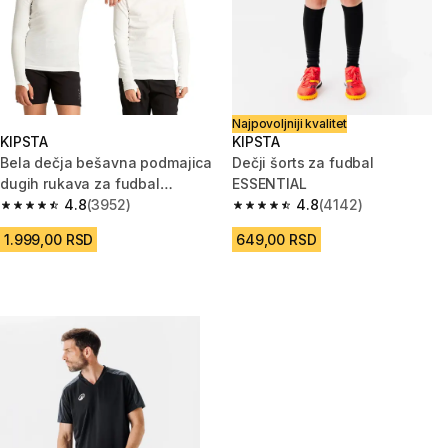
Najpovoljniji kvalitet
KIPSTA
KIPSTA
Bela dečja bešavna podmajica
Dečji šorts za fudbal
dugih rukava za fudbal
ESSENTIAL
KEEPDRY
4.8
(3952)
4.8
(4142)
4.8 od 5 zvezdica from 3952 Recenzije
4.8 od 5 zvezdica from 4142 R
1.999,00 RSD
649,00 RSD