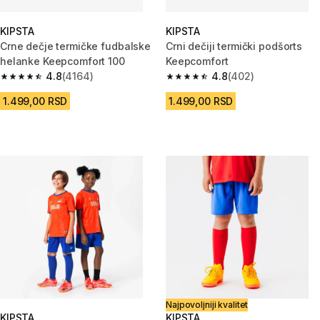
KIPSTA
KIPSTA
Crne dečje termičke fudbalske
Crni dečiji termički podšorts
helanke Keepcomfort 100
Keepcomfort
4.8
(4164)
4.8
(402)
4.8 od 5 zvezdica from 4164 Recenzije
4.8 od 5 zvezdica from 402 Re
1.499,00 RSD
1.499,00 RSD
Najpovoljniji kvalitet
KIPSTA
KIPSTA