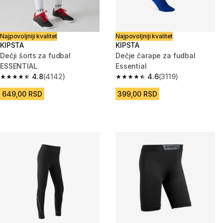
Najpovoljniji kvalitet
Najpovoljniji kvalitet
KIPSTA
KIPSTA
Dečji šorts za fudbal
Dečje čarape za fudbal
ESSENTIAL
Essential
4.8
(4142)
4.6
(3119)
4.8 od 5 zvezdica from 4142 Recenzije
4.6 od 5 zvezdica from 3119 Re
649,00 RSD
399,00 RSD