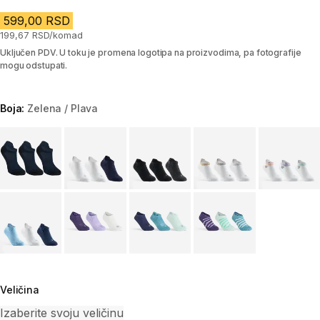
599,00 RSD
199,67 RSD/komad
Uključen PDV. U toku je promena logotipa na proizvodima, pa fotografije
mogu odstupati.
Boja:
Zelena / Plava
Choose a variant
Veličina