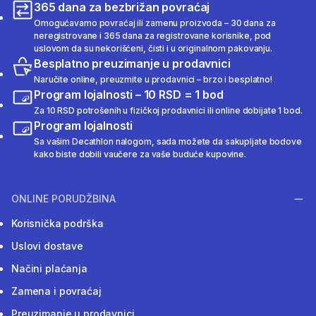
365 dana za bezbrižan povraćaj
Omogućavamo povraćaj ili zamenu proizvoda – 30 dana za
neregistrovane i 365 dana za registrovane korisnike, pod
uslovom da su nekorišćeni, čisti i u originalnom pakovanju.
Besplatno preuzimanje u prodavnici
Naručite online, preuzmite u prodavnici – brzo i besplatno!
Program lojalnosti – 10 RSD = 1 bod
Za 10 RSD potrošenih u fizičkoj prodavnici ili online dobijate 1 bod.
Program lojalnosti
Sa vašim Decathlon nalogom, sada možete da sakupljate bodove
kako biste dobili vaučere za vaše buduće kupovine.
ONLINE PORUDŽBINA
Korisnička podrška
Uslovi dostave
Načini plaćanja
Zamena i povraćaj
Preuzimanje u prodavnici