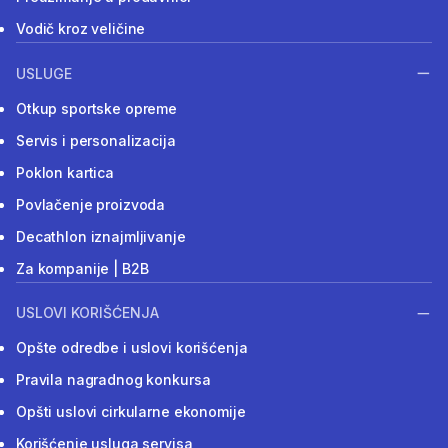
Vodič kroz veličine
USLUGE
Otkup sportske opreme
Servis i personalizacija
Poklon kartica
Povlačenje proizvoda
Decathlon iznajmljivanje
Za kompanije | B2B
USLOVI KORIŠĆENJA
Opšte odredbe i uslovi korišćenja
Pravila nagradnog konkursa
Opšti uslovi cirkularne ekonomije
Korišćenje usluga servisa