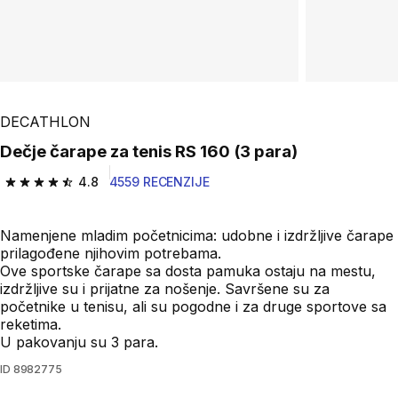
DECATHLON
Dečje čarape za tenis RS 160 (3 para)
4.8
4559 RECENZIJE
4.8 od 5 zvezdica from 4559 Recenzije
Namenjene mladim početnicima: udobne i izdržljive čarape
prilagođene njihovim potrebama.
Ove sportske čarape sa dosta pamuka ostaju na mestu,
izdržljive su i prijatne za nošenje. Savršene su za
početnike u tenisu, ali su pogodne i za druge sportove sa
reketima.
U pakovanju su 3 para.
ID
8982775