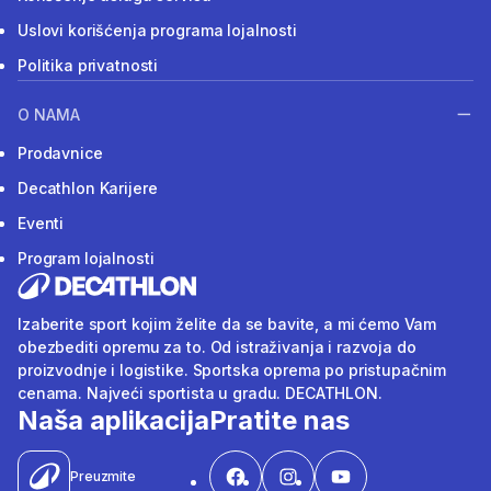
Uslovi korišćenja programa lojalnosti
Politika privatnosti
O NAMA
Prodavnice
Decathlon Karijere
Eventi
Program lojalnosti
Izaberite sport kojim želite da se bavite, a mi ćemo Vam
obezbediti opremu za to. Od istraživanja i razvoja do
proizvodnje i logistike. Sportska oprema po pristupačnim
cenama. Najveći sportista u gradu. DECATHLON.
Naša aplikacija
Pratite nas
Preuzmite