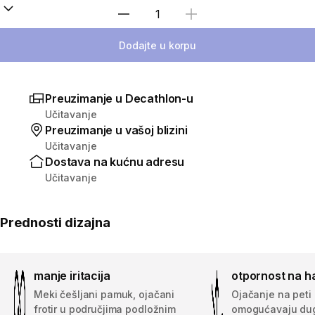
Izaberi količinu
Dodajte u korpu
Preuzimanje u Decathlon-u
Učitavanje
Preuzimanje u vašoj blizini
Učitavanje
Dostava na kućnu adresu
Učitavanje
Prednosti dizajna
manje iritacija
otpornost na h
Meki češljani pamuk, ojačani
Ojačanje na peti 
frotir u područjima podložnim
omogućavaju dug