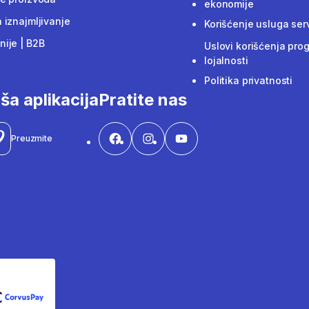
ekonomije
 iznajmljivanje
Korišćenje usluga ser
ije | B2B
Uslovi korišćenja pro
lojalnosti
Politika privatnosti
ša aplikacija
Pratite nas
Preuzmite
CorvusPay