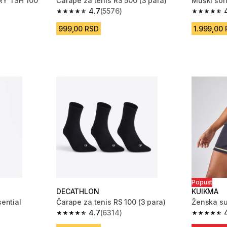
DRY TSH 100
Čarape za tenis RS 500 (3 para)
Muški šor
4.7
(5576)
m 5266 Recenzije
4.7 od 5 zvezdica from 5576 Recenzije
4.7 od 5 
999,00 RSD
1.999,00
Popust
DECATHLON
KUIKMA
sential
Čarape za tenis RS 100 (3 para)
Ženska su
4.7
(6314)
 11 Recenzije
4.7 od 5 zvezdica from 6314 Recenzije
4.8 od 5 