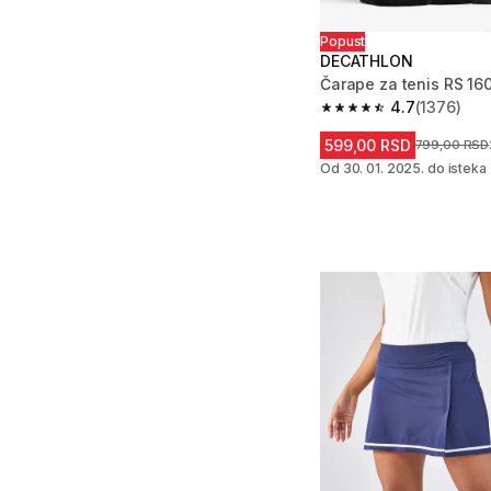
Popust
DECATHLON
Čarape za tenis RS 160
4.7
(1376)
4.7 od 5 zvezdica fro
599,00 RSD
Cena pre sni
799,00 RSD
Od 30. 01. 2025. do isteka 