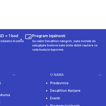
SD = 1 bod
Program lojalnosti
odavnici ili online
Sa vašim Decathlon nalogom, sada možete da
sakupljate bodove kako biste dobili vaučere za
vaše buduće kupovine.
O NAMA
i
Prodavnice
Decathlon Karijere
nkursa
Eventi
e
Program lojalnosti