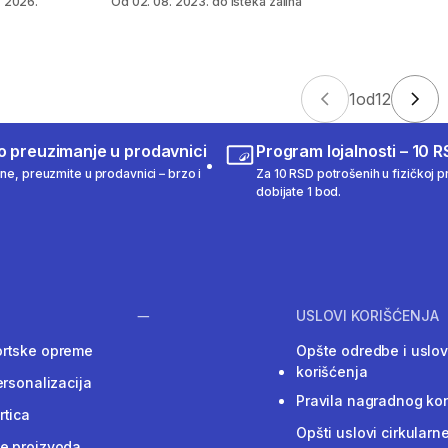
. 2026.
Od 02. 08. 2023. do isteka zaliha
1
od
12
o preuzimanje u prodavnici
Program lojalnosti – 10 R
ine, preuzmite u prodavnici – brzo i
Za 10 RSD potrošenih u fizičkoj pr
dobijate 1 bod.
USLOVI KORIŠĆENJA
ortske opreme
Opšte odredbe i uslov
korišćenja
ersonalizacija
Pravila nagradnog ko
rtica
Opšti uslovi cirkularn
e proizvoda