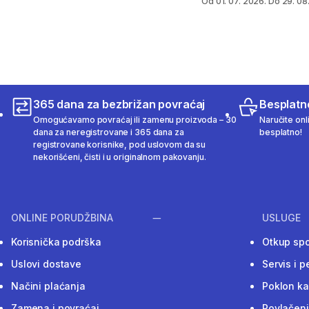
Od 01. 07. 2026. Do 29. 08
365 dana za bezbrižan povraćaj
Besplatn
Omogućavamo povraćaj ili zamenu proizvoda – 30
Naručite onl
dana za neregistrovane i 365 dana za
besplatno!
registrovane korisnike, pod uslovom da su
nekorišćeni, čisti i u originalnom pakovanju.
ONLINE PORUDŽBINA
USLUGE
Korisnička podrška
Otkup sp
Uslovi dostave
Servis i p
Načini plaćanja
Poklon ka
Zamena i povraćaj
Povlačenj