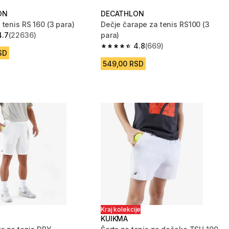
ON
DECATHLON
tenis RS 160 (3 para)
Dečje čarape za tenis RS100 (3
4.7
(22636)
para)
zvezdica from 22636 Recenzije
4.8
(669)
4.8 od 5 zvezdica from 669 Recenzi
SD
549,00 RSD
Kraj kolekcije
KUIKMA