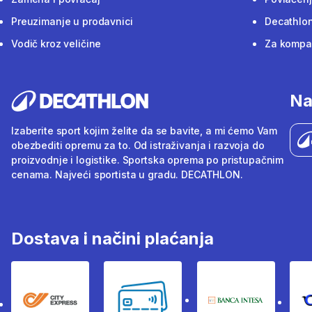
Preuzimanje u prodavnici
Decathlon
Vodič kroz veličine
Za kompan
Na
Izaberite sport kojim želite da se bavite, a mi ćemo Vam
obezbediti opremu za to. Od istraživanja i razvoja do
proizvodnje i logistike. Sportska oprema po pristupačnim
cenama. Najveći sportista u gradu. DECATHLON.
Dostava i načini plaćanja
City Express
Bankovne kartice
Banka Intesa