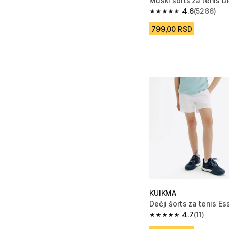
Muški šorts za tenis 
4.6
(5266)
4.6 od 5 zvezdica fro
799,00 RSD
KUIKMA
Dečji šorts za tenis Es
4.7
(11)
4.7 od 5 zvezdica from