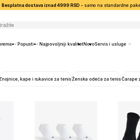
|
Besplatna dostava iznad 4999 RSD
– samo na standardne pake
search
oprema
Popusti
Najpovoljniji kvalitet
Novo
Servis i usluge
Znojnice, kape i rukavice za tenis
Ženska odeća za tenis
Čarape z