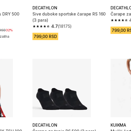
DECATHLON
DECATHL
s DRY 500
Sive duboke sportske čarape RS 160
Čarape za 
(3 para)
 1015 Recenzije
4.7 od 5 
4.7
(18175)
4.7 od 5 zvezdica from 18175 Recenzije
799,00 R
niženja
 RSD
32%
799,00 RSD
zaliha
DECATHLON
KUIKMA