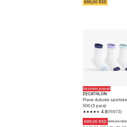
699,00 RSD
Sezonski popust
DECATHLON
Plave duboke sportsk
500 (3 para)
4.6
(16973)
4.6 od 5 zvezdica fro
699,00 RSD
Cena pre sn
999,00 RS