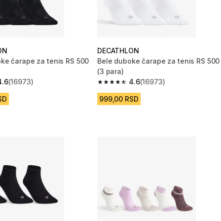
ON
DECATHLON
ke čarape za tenis RS 500
Bele duboke čarape za tenis RS 500
(3 para)
4.6
(16973)
4.6
(16973)
zvezdica from 16973 Recenzije
4.6 od 5 zvezdica from 16973 Recen
SD
999,00 RSD