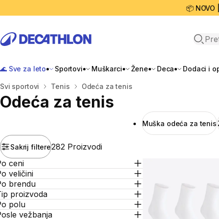
📦 NOVO 
Open 
🌊 Sve za leto
Sportovi
Muškarci
Žene
Deca
Dodaci i 
Početna stranica
Svi sportovi
Tenis
Odeća za tenis
Odeća za tenis
Muška odeća za tenis
282 Proizvodi
Sakrij filtere
Po ceni
o veličini
Po brendu
Tip proizvoda
Po polu
Posle vežbanja