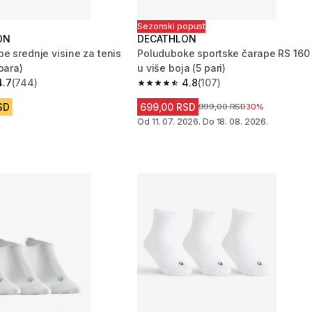
Sezonski popust
ON
DECATHLON
e srednje visine za tenis
Poluduboke sportske čarape RS 160
para)
u više boja (5 pari)
4.7
(744)
4.8
(107)
zvezdica from 744 Recenzije
4.8 od 5 zvezdica from 107 Recenzij
SD
699,00 RSD
Cena pre sniženja
999,00 RSD
30%
Od 11. 07. 2026. Do 18. 08. 2026.