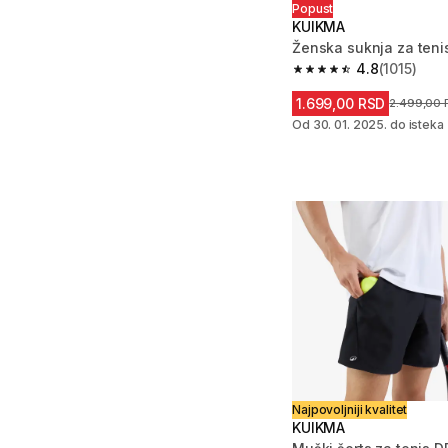
Popust
KUIKMA
Ženska suknja za teni
4.8
(1015)
4.8 od 5 zvezdica from
1.699,00 RSD
Cena pre s
2.499,00
Od 30. 01. 2025. do isteka 
Najpovoljniji kvalitet
KUIKMA