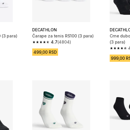
DECATHLON
DECATHL
 (3 para)
Čarape za tenis RS100 (3 para)
Crne dubo
4.7
(4804)
(3 para)
m 6314 Recenzije
4.7 od 5 zvezdica from 4804 Recenzije
4.6 od 5 
499,00 RSD
999,00 R