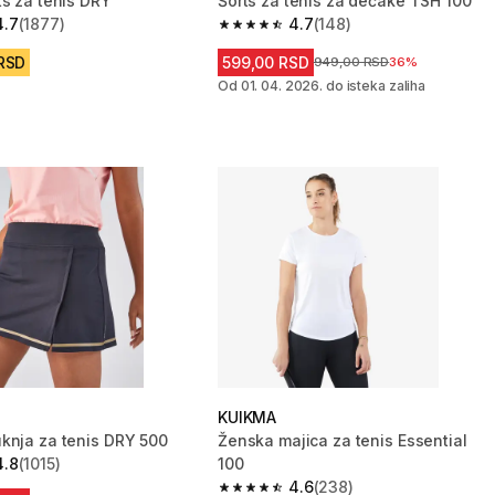
ts za tenis DRY
Šorts za tenis za dečake TSH 100
4.7
(1877)
4.7
(148)
zvezdica from 1877 Recenzije
4.7 od 5 zvezdica from 148 Recenzij
 RSD
599,00 RSD
Cena pre sniženja
949,00 RSD
36%
Od 01. 04. 2026. do isteka zaliha
KUIKMA
knja za tenis DRY 500
Ženska majica za tenis Essential
4.8
(1015)
100
zvezdica from 1015 Recenzije
4.6
(238)