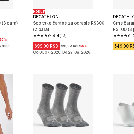
Popust
DECATHLON
DECATHL
 (3 para)
Sportske čarape za odrasle RS300
Crne čarap
(2 para)
RS 100 (3 
m 1376 Recenzije
4.4
(12)
4.4 od 5 zvezdica from 12 Recenzije
4.7 od 5 
ženja
25%
699,00 RSD
549,00 R
zaliha
Cena pre sniženja
999,00 RSD
30%
Od 01. 07. 2026. Do 29. 08. 2026.