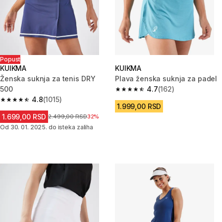
Popust
KUIKMA
KUIKMA
Ženska suknja za tenis DRY
Plava ženska suknja za padel
500
4.7
(162)
4.7 od 5 zvezdica from 162 Rec
4.8
(1015)
4.8 od 5 zvezdica from 1015 Recenzije
1.999,00 RSD
1.699,00 RSD
Cena pre sniženja
2.499,00 RSD
32%
Od 30. 01. 2025. do isteka zaliha