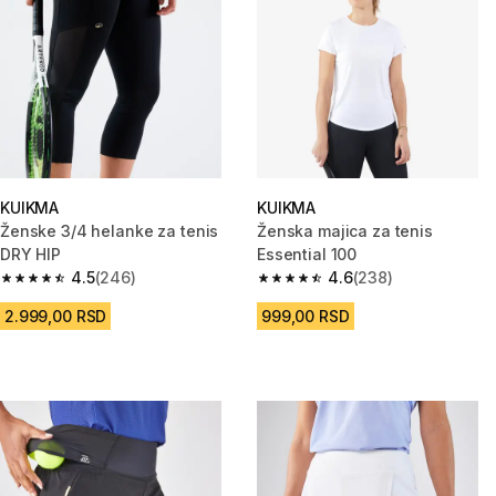
KUIKMA
KUIKMA
Ženske 3/4 helanke za tenis
Ženska majica za tenis
DRY HIP
Essential 100
4.5
(246)
4.6
(238)
4.5 od 5 zvezdica from 246 Recenzije
4.6 od 5 zvezdica from 238 Rec
2.999,00 RSD
999,00 RSD