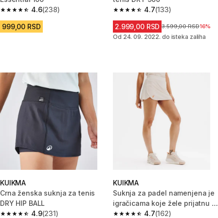
4.6
(238)
4.7
(133)
4.6 od 5 zvezdica from 238 Recenzije
4.7 od 5 zvezdica from 133 Rec
999,00 RSD
2.999,00 RSD
Cena pre sniženja
3.599,00 RSD
16%
Od 24. 09. 2022. do isteka zaliha
KUIKMA
KUIKMA
Crna ženska suknja za tenis
Suknja za padel namenjena je
DRY HIP BALL
igračicama koje žele prijatnu i
4.9
(231)
prozračnu suknju.
4.7
(162)