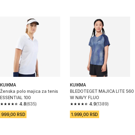
KUIKMA
KUIKMA
Ženska polo majica za tenis
BLEDOTEGET MAJICA LITE 560
ESSENTIAL 100
W NAVY FLUO
4.8
(635)
4.9
(1389)
4.8 od 5 zvezdica from 635 Recenzije
4.9 od 5 zvezdica from 1389 Re
999,00 RSD
1.999,00 RSD