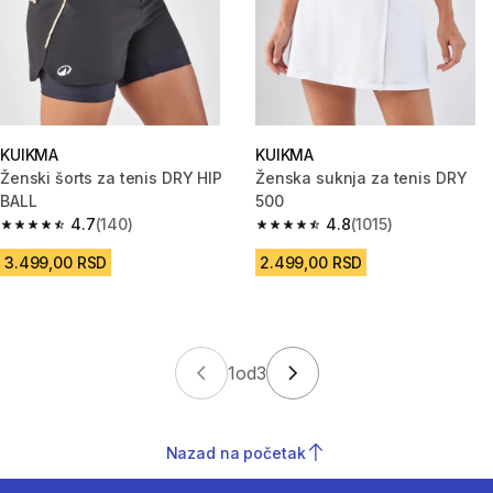
KUIKMA
KUIKMA
Ženski šorts za tenis DRY HIP
Ženska suknja za tenis DRY
BALL
500
4.7
(140)
4.8
(1015)
4.7 od 5 zvezdica from 140 Recenzije
4.8 od 5 zvezdica from 1015 Re
3.499,00 RSD
2.499,00 RSD
1
od
3
Nazad na početak