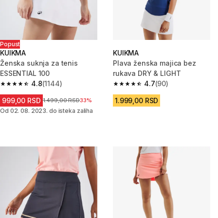
Popust
KUIKMA
KUIKMA
Ženska suknja za tenis
Plava ženska majica bez
ESSENTIAL 100
rukava DRY & LIGHT
4.8
(1144)
4.7
(90)
4.8 od 5 zvezdica from 1144 Recenzije
4.7 od 5 zvezdica from 90 Rece
999,00 RSD
1.999,00 RSD
Cena pre sniženja
1.499,00 RSD
33%
Od 02. 08. 2023. do isteka zaliha