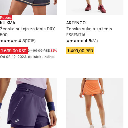
Popust
KUIKMA
ARTENGO
Ženska suknja za tenis DRY
Ženska suknja za tenis
500
ESSENTIAL
4.8
(1015)
4.8
(31)
4.8 od 5 zvezdica from 1015 Recenzije
4.8 od 5 zvezdica from 31 Rece
1.699,00 RSD
1.499,00 RSD
Cena pre sniženja
2.499,00 RSD
32%
Od 08. 12. 2023. do isteka zaliha