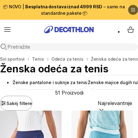
📦 NOVO |
Besplatna dostava iznad 4999 RSD
– samo na
standardne pakete 📦
Menu
My 
Open search
Početna stranica
Svi sportovi
Tenis
Odeća za tenis
Ženska odeća za teni
Ženska odeća za tenis
Ženske pantalone i suknje za tenis
Ženske majice dugih ru
51 Proizvodi
Sakrij filtere
Sortiraj po:
(option