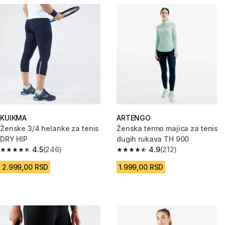
KUIKMA
ARTENGO
Ženske 3/4 helanke za tenis
Ženska termo majica za tenis
DRY HIP
dugih rukava TH 900
4.5
(246)
4.9
(212)
4.5 od 5 zvezdica from 246 Recenzije
4.9 od 5 zvezdica from 212 Rec
2.999,00 RSD
1.999,00 RSD