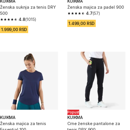
KUIKMA
KUIKMA
Ženska suknja za tenis DRY
Ženska majica za padel 900
500
4.7
(57)
4.7 od 5 zvezdica from 57 Rece
4.8
(1015)
4.8 od 5 zvezdica from 1015 Recenzije
1.499,00 RSD
1.999,00 RSD
Popust
KUIKMA
KUIKMA
Ženska majica za tenis
Crne ženske pantalone za
Essential 100
tenis DRY 900