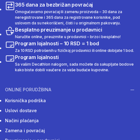
365 dana za bezbrižan povraćaj
Omogućavamo povraćaj ili zamenu proizvoda – 30 dana za
neregistrovane i 365 dana za registrovane korisnike, pod
uslovom da su nekorišćeni, čisti i u originalnom pakovanju.
Besplatno preuzimanje u prodavnici
Naručite online, preuzmite u prodavnici – brzo i besplatno!
Program lojalnosti – 10 RSD = 1 bod
Za 10 RSD potrošenih u fizičkoj prodavnici ili online dobijate 1 bod.
Program lojalnosti
Sa vašim Decathlon nalogom, sada možete da sakupljate bodove
kako biste dobili vaučere za vaše buduće kupovine.
ONLINE PORUDŽBINA
Korisnička podrška
Uslovi dostave
Načini plaćanja
Zamena i povraćaj