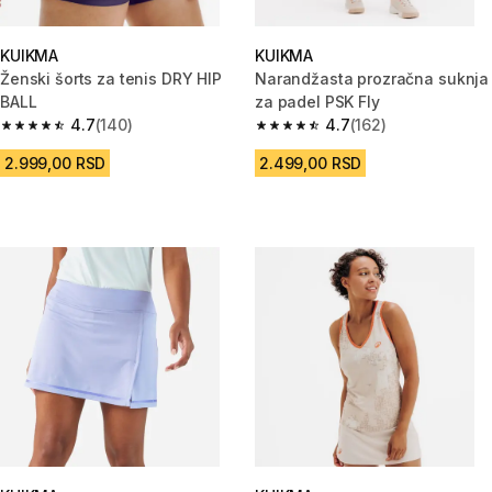
KUIKMA
KUIKMA
Ženski šorts za tenis DRY HIP
Narandžasta prozračna suknja
BALL
za padel PSK Fly
4.7
(140)
4.7
(162)
4.7 od 5 zvezdica from 140 Recenzije
4.7 od 5 zvezdica from 162 Rec
2.999,00 RSD
2.499,00 RSD