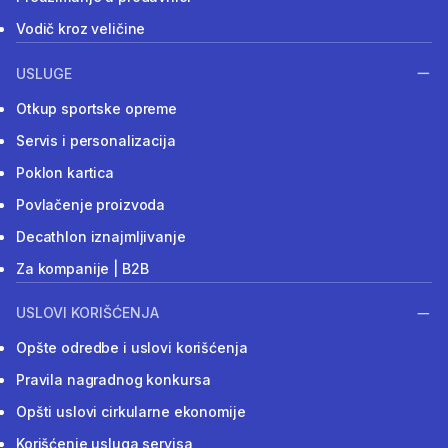
Vodič kroz veličine
USLUGE
Otkup sportske opreme
Servis i personalizacija
Poklon kartica
Povlačenje proizvoda
Decathlon iznajmljivanje
Za kompanije | B2B
USLOVI KORIŠĆENJA
Opšte odredbe i uslovi korišćenja
Pravila nagradnog konkursa
Opšti uslovi cirkularne ekonomije
Korišćenje usluga servisa