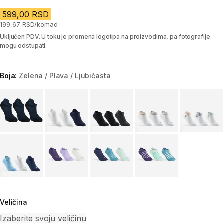
599,00 RSD
199,67 RSD/komad
Uključen PDV. U toku je promena logotipa na proizvodima, pa fotografije
mogu odstupati.
Boja:
Zelena / Plava / Ljubičasta
Choose a variant
Veličina