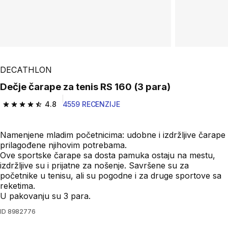
DECATHLON
Dečje čarape za tenis RS 160 (3 para)
4.8
4559 RECENZIJE
4.8 od 5 zvezdica from 4559 Recenzije
Namenjene mladim početnicima: udobne i izdržljive čarape
prilagođene njihovim potrebama.
Ove sportske čarape sa dosta pamuka ostaju na mestu,
izdržljive su i prijatne za nošenje. Savršene su za
početnike u tenisu, ali su pogodne i za druge sportove sa
reketima.
U pakovanju su 3 para.
ID
8982776