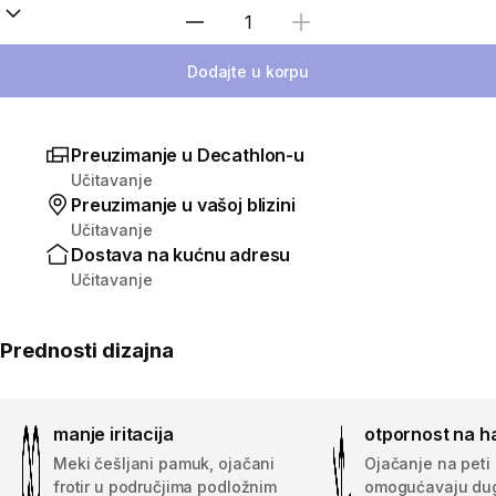
Izaberi količinu
Dodajte u korpu
Preuzimanje u Decathlon-u
Učitavanje
Preuzimanje u vašoj blizini
Učitavanje
Dostava na kućnu adresu
Učitavanje
Prednosti dizajna
manje iritacija
otpornost na h
Meki češljani pamuk, ojačani
Ojačanje na peti 
frotir u područjima podložnim
omogućavaju dug