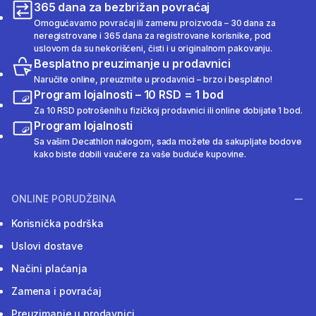
365 dana za bezbrižan povraćaj
Omogućavamo povraćaj ili zamenu proizvoda – 30 dana za
neregistrovane i 365 dana za registrovane korisnike, pod
uslovom da su nekorišćeni, čisti i u originalnom pakovanju.
Besplatno preuzimanje u prodavnici
Naručite online, preuzmite u prodavnici – brzo i besplatno!
Program lojalnosti – 10 RSD = 1 bod
Za 10 RSD potrošenih u fizičkoj prodavnici ili online dobijate 1 bod.
Program lojalnosti
Sa vašim Decathlon nalogom, sada možete da sakupljate bodove
kako biste dobili vaučere za vaše buduće kupovine.
ONLINE PORUDŽBINA
Korisnička podrška
Uslovi dostave
Načini plaćanja
Zamena i povraćaj
Preuzimanje u prodavnici