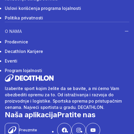
Uslovi korišćenja programa lojalnosti
Politika privatnosti
O NAMA
Prodavnice
Decathlon Karijere
Eventi
Program lojalnosti
Izaberite sport kojim želite da se bavite, a mi ćemo Vam
obezbediti opremu za to. Od istraživanja i razvoja do
proizvodnje i logistike. Sportska oprema po pristupačnim
cenama. Najveći sportista u gradu. DECATHLON.
Naša aplikacija
Pratite nas
Preuzmite