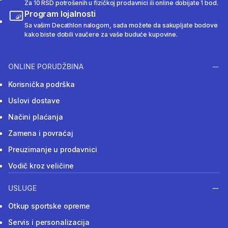
Za 10 RSD potrošenih u fizičkoj prodavnici ili online dobijate 1 bod.
Program lojalnosti
Sa vašim Decathlon nalogom, sada možete da sakupljate bodove
kako biste dobili vaučere za vaše buduće kupovine.
ONLINE PORUDŽBINA
Korisnička podrška
Uslovi dostave
Načini plaćanja
Zamena i povraćaj
Preuzimanje u prodavnici
Vodič kroz veličine
USLUGE
Otkup sportske opreme
Servis i personalizacija