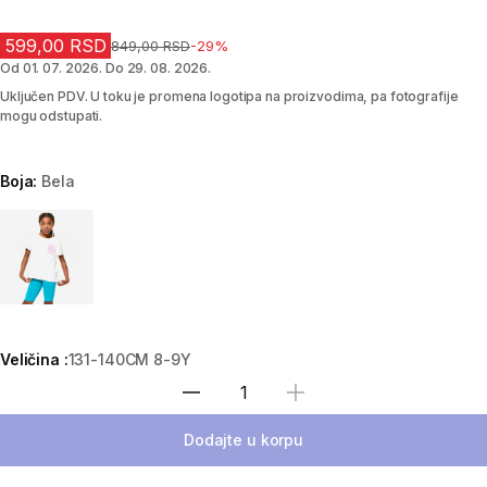
599,00 RSD
Cena pre sniženja
849,00 RSD
-29%
Od 01. 07. 2026. Do 29. 08. 2026.
Uključen PDV. U toku je promena logotipa na proizvodima, pa fotografije
mogu odstupati.
Boja:
Bela
Choose a variant
Veličina :
131-140CM 8-9Y
Izaberi količinu
Dodajte u korpu