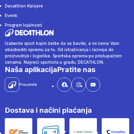
Decathlon Karijere
Eventi
Program lojalnosti
Izaberite sport kojim želite da se bavite, a mi ćemo Vam
obezbediti opremu za to. Od istraživanja i razvoja do
proizvodnje i logistike. Sportska oprema po pristupačnim
cenama. Najveći sportista u gradu. DECATHLON.
Naša aplikacija
Pratite nas
Preuzmite
Dostava i načini plaćanja