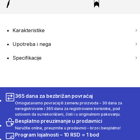
Karakteristike
Upotreba i nega
Specifikacije
365 dana za bezbrižan povraćaj
Omogućavamo povraćaj ili zamenu proizvoda – 30 dana za
neregistrovane i 365 dana za registrovane korisnike, pod
uslovom da su nekorišćeni, čisti i u originalnom pakovanju.
Besplatno preuzimanje u prodavnici
Naručite online, preuzmite u prodavnici – brzo i besplatno!
Program lojalnosti – 10 RSD = 1 bod