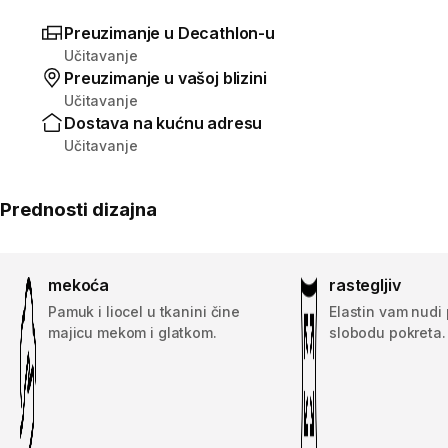
Preuzimanje u Decathlon-u
Učitavanje
Preuzimanje u vašoj blizini
Učitavanje
Dostava na kućnu adresu
Učitavanje
Prednosti dizajna
mekoća
rastegljiv
Pamuk i liocel u tkanini čine
Elastin vam nudi
majicu mekom i glatkom.
slobodu pokreta.