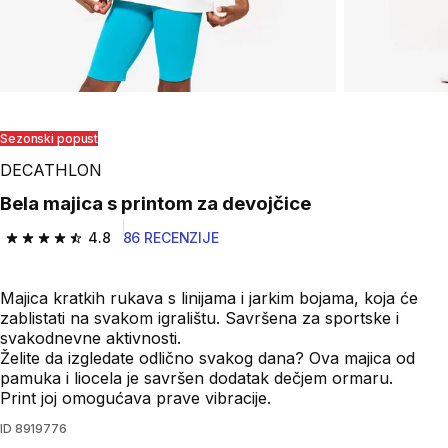
Sezonski popust
DECATHLON
Bela majica s printom za devojčice
4.8
86 RECENZIJE
4.8 od 5 zvezdica from 86 Recenzije
Majica kratkih rukava s linijama i jarkim bojama, koja će
zablistati na svakom igralištu. Savršena za sportske i
svakodnevne aktivnosti.
Želite da izgledate odlično svakog dana? Ova majica od
pamuka i liocela je savršen dodatak dečjem ormaru.
Print joj omogućava prave vibracije.
ID
8919776