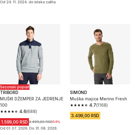
Od 24. 11. 2024. do isteka zaliha
Sezonski popust
TRIBORD
SIMOND
MUŠKI DŽEMPER ZA JEDRENJE
Muška majica Merino Fresh
100
4.7
(1168)
4.7 od 5 zvezdica from 1168 Re
4.6
(688)
4.6 od 5 zvezdica from 688 Recenzije
3.499,00 RSD
1.599,00 RSD
Cena pre sniženja
3.499,00 RSD
54%
Od 01. 07. 2026. Do 31. 08. 2026.