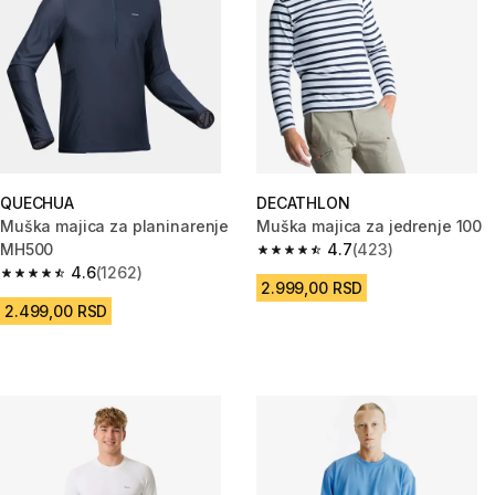
QUECHUA
DECATHLON
Muška majica za planinarenje
Muška majica za jedrenje 100
MH500
4.7
(423)
4.7 od 5 zvezdica from 423 Re
4.6
(1262)
4.6 od 5 zvezdica from 1262 Recenzije
2.999,00 RSD
2.499,00 RSD