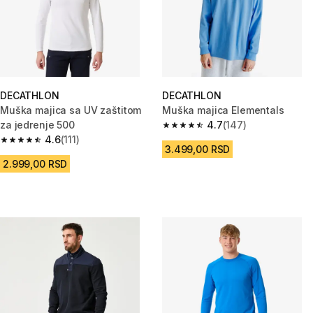
DECATHLON
DECATHLON
Muška majica sa UV zaštitom
Muška majica Elementals
za jedrenje 500
4.7
(147)
4.7 od 5 zvezdica from 147 Rec
4.6
(111)
4.6 od 5 zvezdica from 111 Recenzije
3.499,00 RSD
2.999,00 RSD