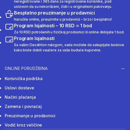
neregistrovane i 365 dana za registrovane korisnike, pod
uslovom da su nekorišćeni, čisti i u originalnom pakovanju.
Besplatno preuzimanje u prodavnici
Naručite online, preuzmite u prodavnici – brzo i besplatno!
Program lojalnosti – 10 RSD = 1 bod
Za 10 RSD potrošenih u fizičkoj prodavnici ili online dobijate 1 bod.
Program lojalnosti
Sa vašim Decathlon nalogom, sada možete da sakupljate bodove
kako biste dobili vaučere za vaše buduće kupovine.
ONLINE PORUDŽBINA
Korisnička podrška
Uslovi dostave
Načini plaćanja
Zamena i povraćaj
Preuzimanje u prodavnici
Vodič kroz veličine