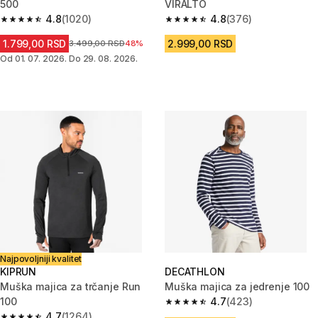
500
VIRALTO
4.8
(1020)
4.8
(376)
4.8 od 5 zvezdica from 1020 Recenzije
4.8 od 5 zvezdica from 376 Rec
1.799,00 RSD
2.999,00 RSD
Cena pre sniženja
3.499,00 RSD
48%
Od 01. 07. 2026. Do 29. 08. 2026.
Najpovoljniji kvalitet
KIPRUN
DECATHLON
Muška majica za trčanje Run
Muška majica za jedrenje 100
100
4.7
(423)
4.7 od 5 zvezdica from 423 Re
4.7
(1264)