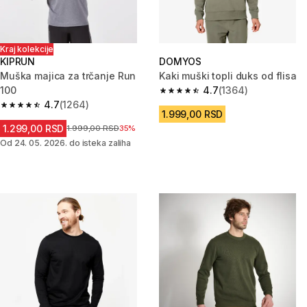
Kraj kolekcije
KIPRUN
DOMYOS
Muška majica za trčanje Run
Kaki muški topli duks od flisa
100
4.7
(1364)
4.7 od 5 zvezdica from 1364 Re
4.7
(1264)
4.7 od 5 zvezdica from 1264 Recenzije
1.999,00 RSD
1.299,00 RSD
Cena pre sniženja
1.999,00 RSD
35%
Od 24. 05. 2026. do isteka zaliha