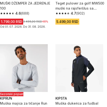
MUŠKI DŽEMPER ZA JEDRENJE
Teget pulover za golf MW500
100
muški na rajsferšlus sa
4.6
(688)
visokom kragnom pamučni
4.7
(902)
4.6 od 5 zvezdica from 688 Recenzije
4.7 od 5 zvezdica from 902 Rec
1.799,00 RSD
5.499,00 RSD
Cena pre sniženja
3.499,00 RSD
48%
Od 01. 07. 2026. Do 31. 08. 2026.
Sezonski popust
KIPRUN
KIPSTA
Muška majica za trčanje Run
Muška dukerica za fudbal