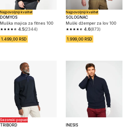
Najpovoljniji kvalitet
Najpovoljniji kvalitet
DOMYOS
SOLOGNAC
Muška majica za fitnes 100
Muški džemper za lov 100
4.5
(2344)
4.6
(873)
4.5 od 5 zvezdica from 2344 Recenzije
4.6 od 5 zvezdica from 873 Rec
1.499,00 RSD
1.999,00 RSD
Sezonski popust
TRIBORD
INESIS