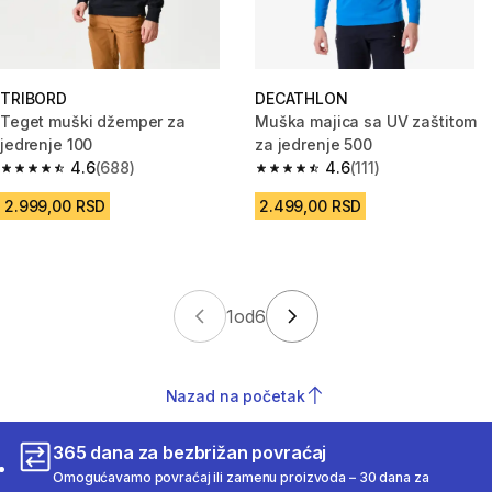
TRIBORD
DECATHLON
Teget muški džemper za
Muška majica sa UV zaštitom
jedrenje 100
za jedrenje 500
4.6
(688)
4.6
(111)
4.6 od 5 zvezdica from 688 Recenzije
4.6 od 5 zvezdica from 111 Rece
2.999,00 RSD
2.499,00 RSD
1
od
6
Nazad na početak
365 dana za bezbrižan povraćaj
Omogućavamo povraćaj ili zamenu proizvoda – 30 dana za