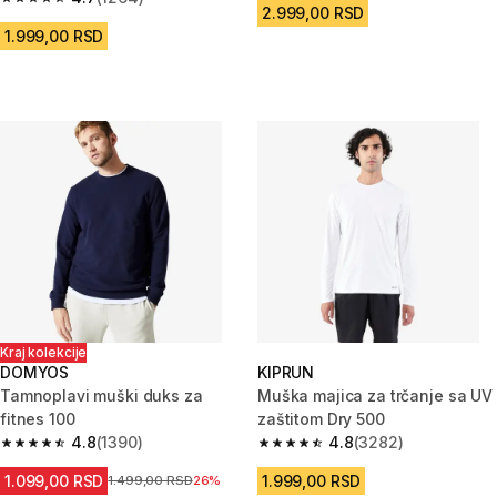
4.7 od 5 zvezdica from 1264 Recenzije
2.999,00 RSD
1.999,00 RSD
Kraj kolekcije
DOMYOS
KIPRUN
Tamnoplavi muški duks za
Muška majica za trčanje sa UV
fitnes 100
zaštitom Dry 500
4.8
(1390)
4.8
(3282)
4.8 od 5 zvezdica from 1390 Recenzije
4.8 od 5 zvezdica from 3282 R
1.099,00 RSD
1.999,00 RSD
Cena pre sniženja
1.499,00 RSD
26%