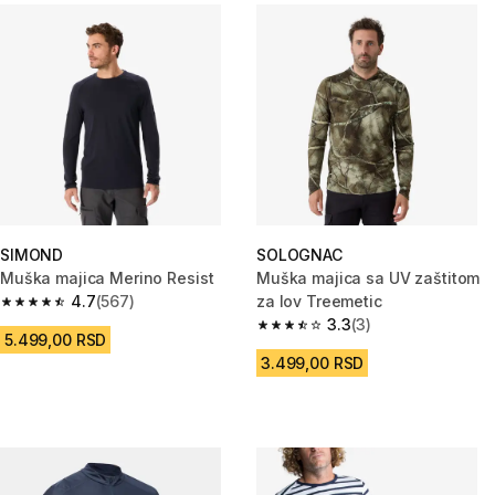
SIMOND
SOLOGNAC
Muška majica Merino Resist
Muška majica sa UV zaštitom
4.7
(567)
za lov Treemetic
4.7 od 5 zvezdica from 567 Recenzije
3.3
(3)
3.3 od 5 zvezdica from 3 Recen
5.499,00 RSD
3.499,00 RSD