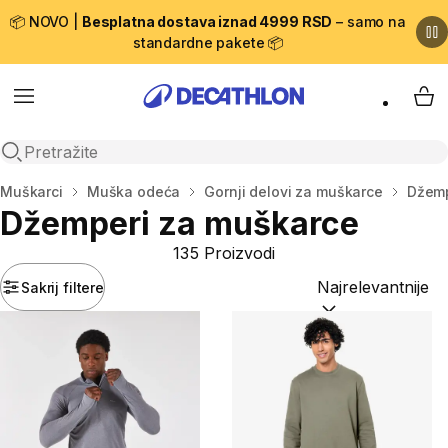
📦 NOVO |
Besplatna dostava iznad 4999 RSD
– samo na
standardne pakete 📦
Menu
My 
Open search
Početna stranica
Muškarci
Muška odeća
Gornji delovi za muškarce
Džemp
Džemperi za muškarce
135 Proizvodi
Sakrij filtere
Sortiraj po:
(option