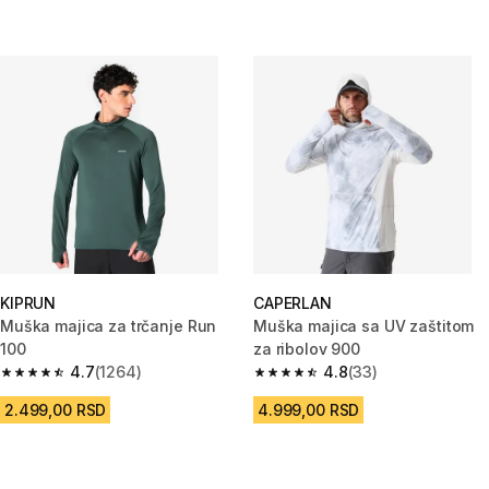
KIPRUN
CAPERLAN
Muška majica za trčanje Run
Muška majica sa UV zaštitom
100
za ribolov 900
4.7
(1264)
4.8
(33)
4.7 od 5 zvezdica from 1264 Recenzije
4.8 od 5 zvezdica from 33 Rece
2.499,00 RSD
4.999,00 RSD