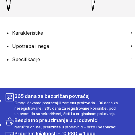
Karakteristike
Upotreba i nega
Specifikacije
365 dana za bezbrižan povraćaj
Omogućavamo povraćaj ili zamenu proizvoda – 30 dana za
neregistrovane i 365 dana za registrovane korisnike, pod
uslovom da su nekorišćeni, čisti i u originalnom pakovanju.
Besplatno preuzimanje u prodavnici
Naručite online, preuzmite u prodavnici – brzo i besplatno!
Program lojalnosti – 10 RSD = 1 bod