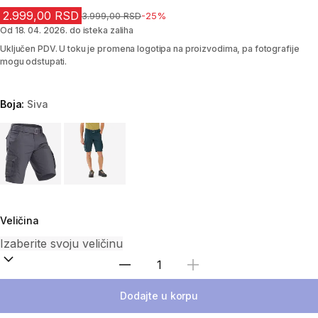
2.999,00 RSD
Cena pre sniženja
3.999,00 RSD
-25%
Od 18. 04. 2026. do isteka zaliha
Uključen PDV. U toku je promena logotipa na proizvodima, pa fotografije
mogu odstupati.
Boja:
Siva
Choose a variant
Veličina
Izaberi količinu
Dodajte u korpu