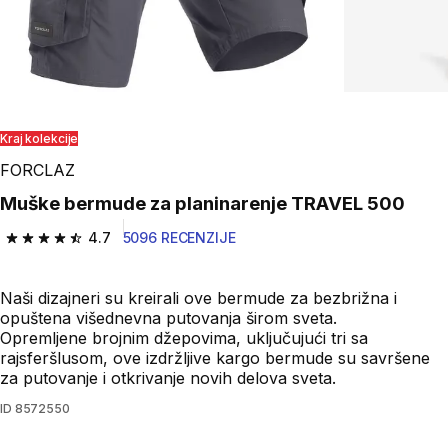
Kraj kolekcije
FORCLAZ
Muške bermude za planinarenje TRAVEL 500
4.7
5096 RECENZIJE
4.7 od 5 zvezdica from 5096 Recenzije
Naši dizajneri su kreirali ove bermude za bezbrižna i
opuštena višednevna putovanja širom sveta.
Opremljene brojnim džepovima, uključujući tri sa
rajsferšlusom, ove izdržljive kargo bermude su savršene
za putovanje i otkrivanje novih delova sveta.
ID
8572550