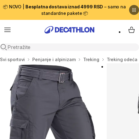
📦 NOVO |
Besplatna dostava iznad 4999 RSD
– samo na
standardne pakete 📦
Menu
My 
Open search
Početna stranica
Svi sportovi
Penjanje i alpinizam
Treking
Treking odeća