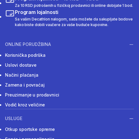
Za 10 RSD potrošenih u fizičkoj prodavnici ili online dobijate 1 bod.
Program lojalnosti
Sa vašim Decathlon nalogom, sada možete da sakupljate bodove
kako biste dobili vaučere za vaše buduće kupovine.
ONLINE PORUDŽBINA
Korisnička podrška
Uslovi dostave
Načini plaćanja
Zamena i povraćaj
Preuzimanje u prodavnici
Vodič kroz veličine
USLUGE
Otkup sportske opreme