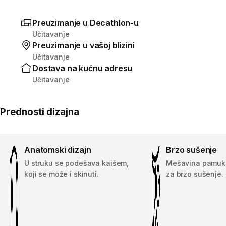
Preuzimanje u Decathlon-u
Učitavanje
Preuzimanje u vašoj blizini
Učitavanje
Dostava na kućnu adresu
Učitavanje
Prednosti dizajna
Anatomski dizajn
Brzo sušenje
U struku se podešava kaišem,
Mešavina pamuka 
koji se može i skinuti.
za brzo sušenje.