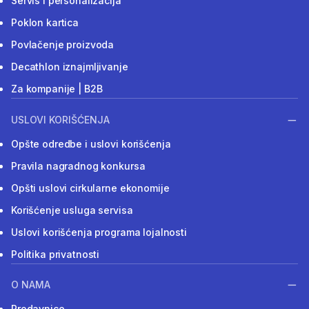
Servis i personalizacija
Poklon kartica
Povlačenje proizvoda
Decathlon iznajmljivanje
Za kompanije | B2B
USLOVI KORIŠĆENJA
Opšte odredbe i uslovi korišćenja
Pravila nagradnog konkursa
Opšti uslovi cirkularne ekonomije
Korišćenje usluga servisa
Uslovi korišćenja programa lojalnosti
Politika privatnosti
O NAMA
Prodavnice