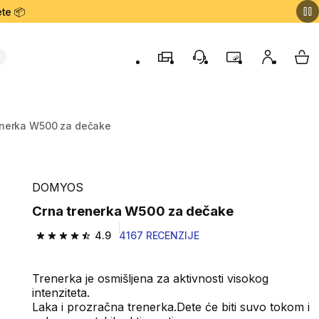
te 📦
Prodavnice
Korisnička podrška
Program lojalnost
Moj nalog
My 
enerka W500 za dečake
DOMYOS
Crna trenerka W500 za dečake
4.9
4167 RECENZIJE
4.9 od 5 zvezdica from 4167 Recenzije
Trenerka je osmišljena za aktivnosti visokog
intenziteta.
Laka i prozračna trenerka.Dete će biti suvo tokom i