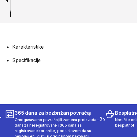
Karakteristike
Specifikacije
365 dana za bezbrižan povraćaj
Besplatn
Omogućavamo povraćaj ili zamenu proizvoda – 30
Naručite onl
dana za neregistrovane i 365 dana za
besplatno!
registrovane korisnike, pod uslovom da su
nekorišćeni, čisti i u originalnom pakovanju.