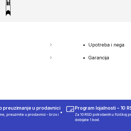
Upotreba i nega
Garancija
o preuzimanje u prodavnici
Program lojalnosti – 10 R
ine, preuzmite u prodavnici – brzo i
Za 10 RSD potrošenih u fizičkoj pr
dobijate 1 bod.