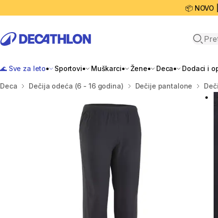
📦 NOVO 
Open 
🌊 Sve za leto
Sportovi
Muškarci
Žene
Deca
Dodaci i 
Početna stranica
Deca
Dečija odeća (6 - 16 godina)
Dečije pantalone
Deči