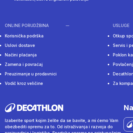
ONLINE PORUDŽBINA
USLUGE
Korisnička podrška
Otkup sp
Uslovi dostave
Servis i p
Načini plaćanja
Poklon ka
Zamena i povraćaj
Povlačenj
Preuzimanje u prodavnici
Decathlon
Vodič kroz veličine
Za kompan
Na
Izaberite sport kojim želite da se bavite, a mi ćemo Vam
obezbediti opremu za to. Od istraživanja i razvoja do
proizvodnje i logistike. Sportska oprema po pristupačnim