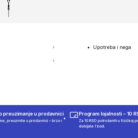
Upotreba i nega
o preuzimanje u prodavnici
Program lojalnosti – 10 R
ine, preuzmite u prodavnici – brzo i
Za 10 RSD potrošenih u fizičkoj pr
dobijate 1 bod.