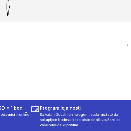
SD = 1 bod
Program lojalnosti
odavnici ili online
Sa vašim Decathlon nalogom, sada možete da
sakupljate bodove kako biste dobili vaučere za
vaše buduće kupovine.