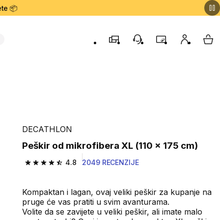
te 📦
Prodavnice
Korisnička podrška
Program lojalnost
Moj nalog
My 
DECATHLON
Peškir od mikrofibera XL (110 x 175 cm)
4.8
2049 RECENZIJE
4.8 od 5 zvezdica from 2049 Recenzije
Kompaktan i lagan, ovaj veliki peškir za kupanje na
pruge će vas pratiti u svim avanturama.
Volite da se zavijete u veliki peškir, ali imate malo