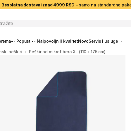
|
Besplatna dostava iznad 4999 RSD
– samo na standardne pake
search
oprema
Popusti
Najpovoljniji kvalitet
Novo
Servis i usluge
ski peškiri
Peškir od mikrofibera XL (110 x 175 cm)