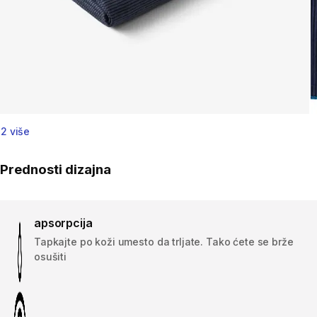
2 više
Prednosti dizajna
apsorpcija
Tapkajte po koži umesto da trljate. Tako ćete se brže
osušiti