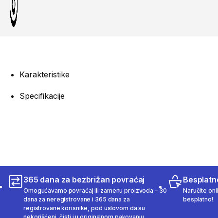
Karakteristike
Specifikacije
365 dana za bezbrižan povraćaj
Besplatn
Omogućavamo povraćaj ili zamenu proizvoda – 30
Naručite onl
dana za neregistrovane i 365 dana za
besplatno!
registrovane korisnike, pod uslovom da su
nekorišćeni, čisti i u originalnom pakovanju.