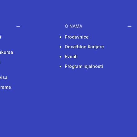
O NAMA
i
Prodavnice
Decathlon Karijere
nkursa
Eventi
e
Program lojalnosti
visa
grama