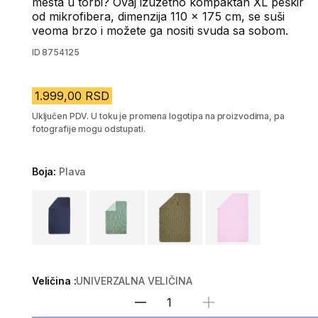
mesta u torbi? Ovaj izuzetno kompaktan XL peškir
od mikrofibera, dimenzija 110 x 175 cm, se suši
veoma brzo i možete ga nositi svuda sa sobom.
ID
8754125
1.999,00 RSD
Uključen PDV. U toku je promena logotipa na proizvodima, pa
fotografije mogu odstupati.
Boja:
Plava
Choose a variant
Veličina :
UNIVERZALNA VELIČINA
Izaberi količinu