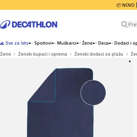
📦 NOVO 
Open 
🌊 Sve za leto
Sportovi
Muškarci
Žene
Deca
Dodaci i 
Početna stranica
Žene
Ženski kupaći i oprema
Ženski dodaci za plažu
Žen