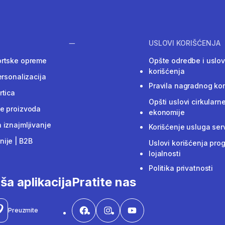
USLOVI KORIŠĆENJA
ortske opreme
Opšte odredbe i uslov
korišćenja
ersonalizacija
Pravila nagradnog ko
rtica
Opšti uslovi cirkularn
e proizvoda
ekonomije
 iznajmljivanje
Korišćenje usluga ser
ije | B2B
Uslovi korišćenja pro
lojalnosti
Politika privatnosti
ša aplikacija
Pratite nas
Preuzmite