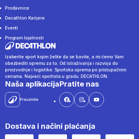
Prodavnice
Decathlon Karijere
Eventi
Program lojalnosti
Izaberite sport kojim želite da se bavite, a mi ćemo Vam
obezbediti opremu za to. Od istraživanja i razvoja do
proizvodnje i logistike. Sportska oprema po pristupačnim
cenama. Najveći sportista u gradu. DECATHLON.
Naša aplikacija
Pratite nas
Preuzmite
Dostava i načini plaćanja