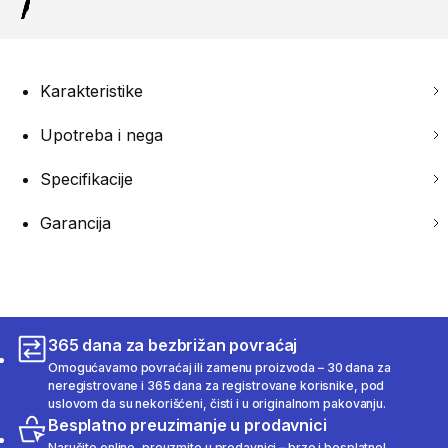
Karakteristike
Upotreba i nega
Specifikacije
Garancija
365 dana za bezbrižan povraćaj
Omogućavamo povraćaj ili zamenu proizvoda – 30 dana za
neregistrovane i 365 dana za registrovane korisnike, pod
uslovom da su nekorišćeni, čisti i u originalnom pakovanju.
Besplatno preuzimanje u prodavnici
Naručite online, preuzmite u prodavnici – brzo i besplatno!