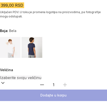
399,00 RSD
Uključen PDV. U toku je promena logotipa na proizvodima, pa fotografije
mogu odstupati.
Boja:
Bela
Choose a variant
Veličina
Izaberi količinu
Dodajte u korpu