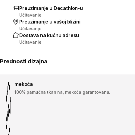
Preuzimanje u Decathlon-u
Učitavanje
Preuzimanje u vašoj blizini
Učitavanje
Dostava na kućnu adresu
Učitavanje
Prednosti dizajna
mekoća
100% pamučna tkanina, mekoća garantovana.