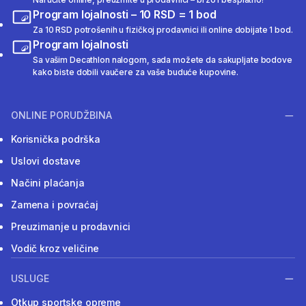
Program lojalnosti – 10 RSD = 1 bod
Za 10 RSD potrošenih u fizičkoj prodavnici ili online dobijate 1 bod.
Program lojalnosti
Sa vašim Decathlon nalogom, sada možete da sakupljate bodove
kako biste dobili vaučere za vaše buduće kupovine.
ONLINE PORUDŽBINA
Korisnička podrška
Uslovi dostave
Načini plaćanja
Zamena i povraćaj
Preuzimanje u prodavnici
Vodič kroz veličine
USLUGE
Otkup sportske opreme