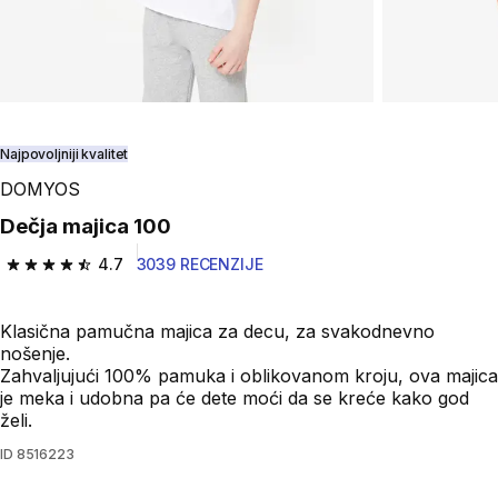
Najpovoljniji kvalitet
DOMYOS
Dečja majica 100
4.7
3039 RECENZIJE
4.7 od 5 zvezdica from 3039 Recenzije
Klasična pamučna majica za decu, za svakodnevno
nošenje.
Zahvaljujući 100% pamuka i oblikovanom kroju, ova majica
je meka i udobna pa će dete moći da se kreće kako god
želi.
ID
8516223