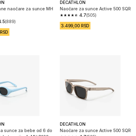
ON
DECATHLON
ane naočare za sunce MH
Naočare za sunce Active 500 SQR
4.7
(505)
4.7 od 5 zvezdica from 505 Recenzij
4.5
(889)
zvezdica from 889 Recenzije
3.499,00 RSD
 RSD
ON
DECATHLON
a sunce za bebe od 6 do
Naočare za sunce Active 500 SQR