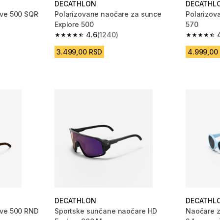
DECATHLON
DECATHL
ive 500 SQR
Polarizovane naočare za sunce
Polarizov
Explore 500
570
m 505 Recenzije
4.6
(1240)
4.6 od 5 zvezdica from 1240 Recenzije
4.5 od 5 
3.499,00 RSD
4.999,00
DECATHLON
DECATHL
ive 500 RND
Sportske sunčane naočare HD
Naočare z