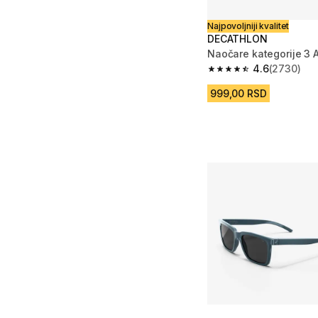
Najpovoljniji kvalitet
DECATHLON
Naočare kategorije 3 A
4.6
(2730)
4.6 od 5 zvezdica fro
999,00 RSD