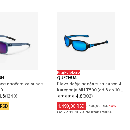
Kraj kolekcije
ON
QUECHUA
ane naočare za sunce
Plave dečje naočare za sunce 4.
00
kategorije MH T500 (od 6 do 10
4.6
(1240)
godina)
4.8
(302)
zvezdica from 1240 Recenzije
4.8 od 5 zvezdica from 302 Recenzi
 RSD
1.499,00 RSD
Cena pre sniženja
2.499,00 RSD
40%
Od 22. 12. 2023. do isteka zaliha