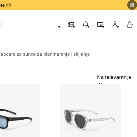
te 📦
Prodavnice
Korisnička podrška
Program lojalnost
Moj nalog
My 
aočare za sunce za planinarenje i skijanje
Sortiraj po:
(option