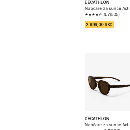
DECATHLON
Naočare za sunce Act
4.7
(505)
4.7 od 5 zvezdica fro
2.999,00 RSD
DECATHLON
Naočare za sunce Act