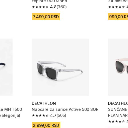
Explore 900 Mono
24 meseci
m 397 Recenzije
4.8
(360)
4.8 od 5 zvezdica from 360 Recenzije
4.7 od 5 
7.499,00 RSD
999,00 R
DECATHLON
DECATHL
ce MH T500
Naočare za sunce Active 500 SQR
SUNČANE 
kategorija)
4.7
(505)
PLANINAR
4.7 od 5 zvezdica from 505 Recenzije
DO 3 GOD
m 556 Recenzije
4.8 od 5 
2.999,00 RSD