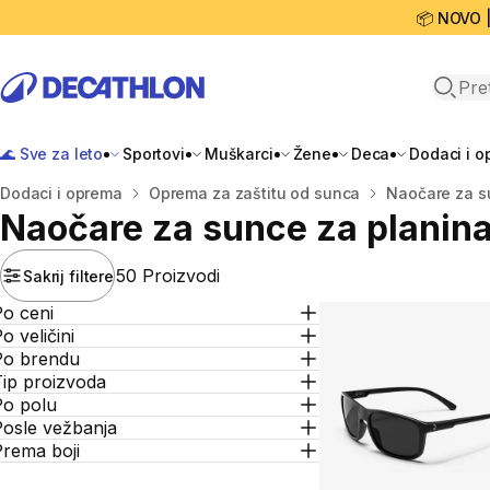
📦 NOVO 
Open 
🌊 Sve za leto
Sportovi
Muškarci
Žene
Deca
Dodaci i 
Početna stranica
Dodaci i oprema
Oprema za zaštitu od sunca
Naočare za s
Naočare za sunce za planinar
50 Proizvodi
Sakrij filtere
Po ceni
o veličini
Po brendu
Tip proizvoda
Po polu
Posle vežbanja
Prema boji