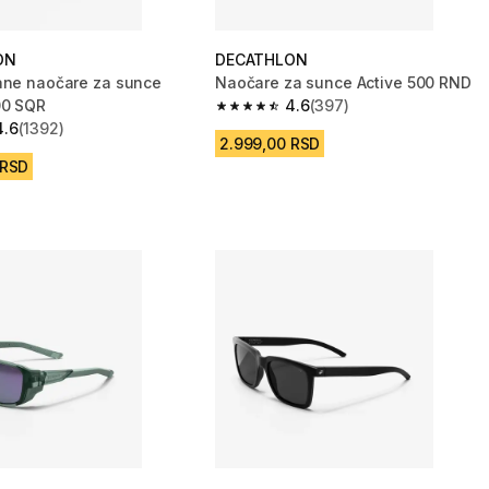
ON
DECATHLON
ane naočare za sunce
Naočare za sunce Active 500 RND
00 SQR
4.6
(397)
4.6 od 5 zvezdica from 397 Recenzi
4.6
(1392)
zvezdica from 1392 Recenzije
2.999,00 RSD
 RSD