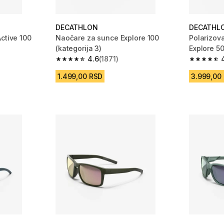
DECATHLON
DECATHL
ctive 100
Naočare za sunce Explore 100
Polarizov
(kategorija 3)
Explore 5
m 2730 Recenzije
4.6
(1871)
4.6 od 5 zvezdica from 1871 Recenzije
4.6 od 5 
1.499,00 RSD
3.999,00