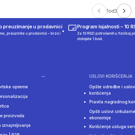
1
od
3
o preuzimanje u prodavnici
Program lojalnosti – 10 R
ine, preuzmite u prodavnici – brzo i
Za 10 RSD potrošenih u fizičkoj pr
dobijate 1 bod.
USLOVI KORIŠĆENJA
ortske opreme
Opšte odredbe i uslov
korišćenja
ersonalizacija
Pravila nagradnog ko
rtica
Opšti uslovi cirkularn
e proizvoda
ekonomije
 iznajmljivanje
Korišćenje usluga ser
ije | B2B