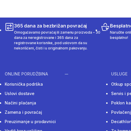
365 dana za bezbrižan povraćaj
Besplatn
Omogućavamo povraćaj ili zamenu proizvoda – 30
Naručite onl
dana za neregistrovane i 365 dana za
besplatno!
registrovane korisnike, pod uslovom da su
nekorišćeni, čisti i u originalnom pakovanju.
ONLINE PORUDŽBINA
USLUGE
Korisnička podrška
Otkup sp
Uslovi dostave
Servis i p
Načini plaćanja
Poklon ka
Zamena i povraćaj
Povlačenj
Preuzimanje u prodavnici
Decathlon
Vodič kroz veličine
Za kompan