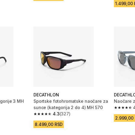
1.499,00
DECATHLON
DECATHL
gorije 3 MH
Sportske fotohromatske naočare za
Naočare z
sunce (kategorija 2 do 4) MH 570
4.6 od 5 
4.3
(327)
m 1232 Recenzije
4.3 od 5 zvezdica from 327 Recenzije
2.999,00
8.499,00 RSD