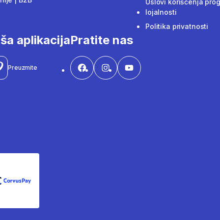
Uslovi korišćenja pro
lojalnosti
Politika privatnosti
ša aplikacija
Pratite nas
Preuzmite
CorvusPay