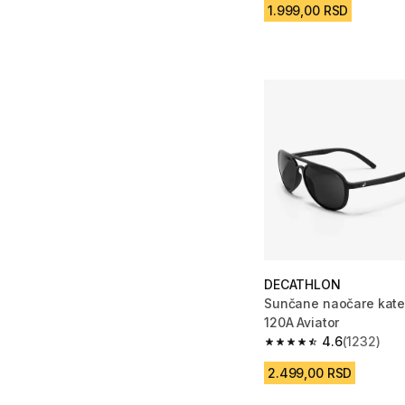
1.999,00 RSD
DECATHLON
Sunčane naočare kate
120A Aviator
4.6
(1232)
4.6 od 5 zvezdica fro
2.499,00 RSD