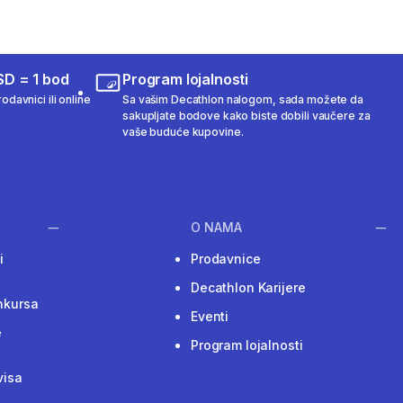
SD = 1 bod
Program lojalnosti
odavnici ili online
Sa vašim Decathlon nalogom, sada možete da
sakupljate bodove kako biste dobili vaučere za
vaše buduće kupovine.
O NAMA
i
Prodavnice
Decathlon Karijere
nkursa
Eventi
e
Program lojalnosti
visa