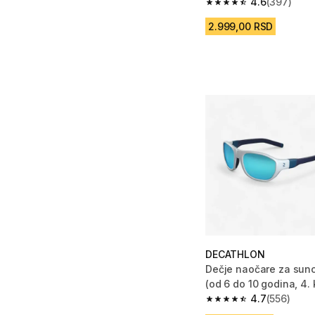
4.6
(397)
4.6 od 5 zvezdica fro
2.999,00 RSD
DECATHLON
Dečje naočare za sun
(od 6 do 10 godina, 4. 
4.7
(556)
4.7 od 5 zvezdica fro