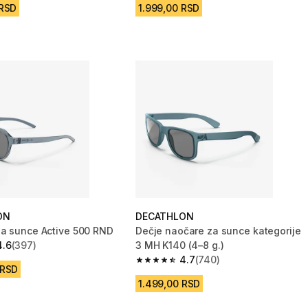
 RSD
1.999,00 RSD
ON
DECATHLON
a sunce Active 500 RND
Dečje naočare za sunce kategorije
4.6
(397)
3 MH K140 (4–8 g.)
zvezdica from 397 Recenzije
4.7
(740)
4.7 od 5 zvezdica from 740 Recenzi
 RSD
1.499,00 RSD