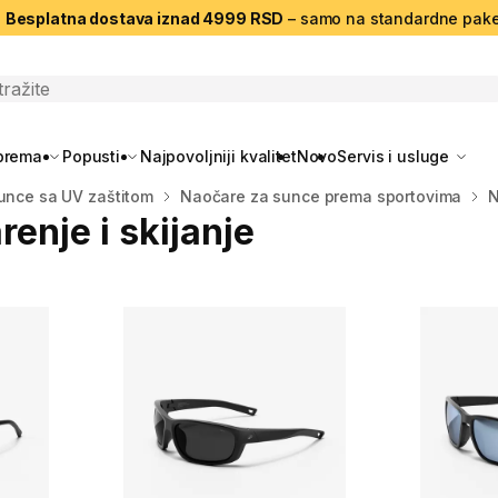
|
Besplatna dostava iznad 4999 RSD
– samo na standardne pake
search
oprema
Popusti
Najpovoljniji kvalitet
Novo
Servis i usluge
unce sa UV zaštitom
Naočare za sunce prema sportovima
N
enje i skijanje