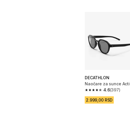
DECATHLON
Naočare za sunce Act
4.6
(397)
4.6 od 5 zvezdica fro
2.999,00 RSD