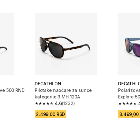
DECATHLON
DECATHL
ive 500 RND
Pilotske naočare za sunce
Polarizov
kategorije 3 MH 120A
Explore 5
m 397 Recenzije
4.6
(1232)
4.6 od 5 zvezdica from 1232 Recenzije
4.6 od 5 
2.499,00 RSD
3.499,00