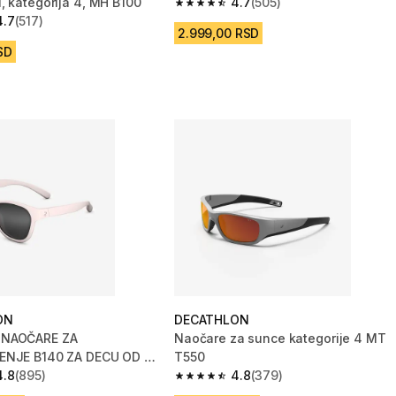
, kategorija 4, MH B100
4.7
(505)
4.7 od 5 zvezdica from 505 Recenzij
4.7
(517)
zvezdica from 517 Recenzije
2.999,00 RSD
SD
ON
DECATHLON
NAOČARE ZA
Naočare za sunce kategorije 4 MT
ENJE B140 ZA DECU OD 2
T550
INE KATEGORIJA 3 ROZE
4.8
(895)
4.8
(379)
zvezdica from 895 Recenzije
4.8 od 5 zvezdica from 379 Recenzi