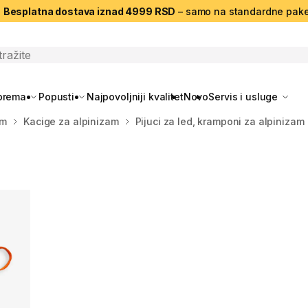
|
Besplatna dostava iznad 4999 RSD
– samo na standardne pake
search
oprema
Popusti
Najpovoljniji kvalitet
Novo
Servis i usluge
am
Kacige za alpinizam
Pijuci za led, kramponi za alpinizam