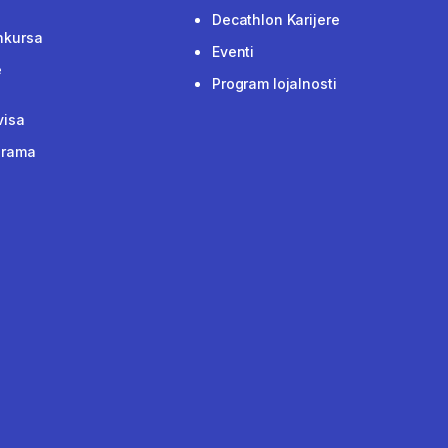
Decathlon Karijere
nkursa
Eventi
e
Program lojalnosti
visa
grama