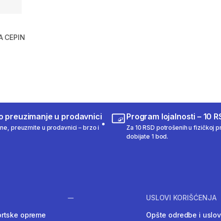
 CEPIN
m 65 Recenzije
o preuzimanje u prodavnici
Program lojalnosti – 10 R
ine, preuzmite u prodavnici – brzo i
Za 10 RSD potrošenih u fizičkoj pr
dobijate 1 bod.
USLOVI KORIŠĆENJA
ortske opreme
Opšte odredbe i uslov