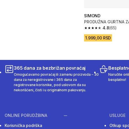
SIMOND
PRODUŽNA GURTNA ZA
4.8
(65)
4.8 od 5 zvezdica fro
1.999,00 RSD
365 dana za bezbrižan povraćaj
Besplatn
Omogućavamo povraćaj ili zamenu proizvoda – 30
Naručite onl
dana za neregistrovane i 365 dana za
besplatno!
registrovane korisnike, pod uslovom da su
nekorišćeni, čisti i u originalnom pakovanju.
ONLINE PORUDŽBINA
USLUGE
Korisnička podrška
Otkup sp