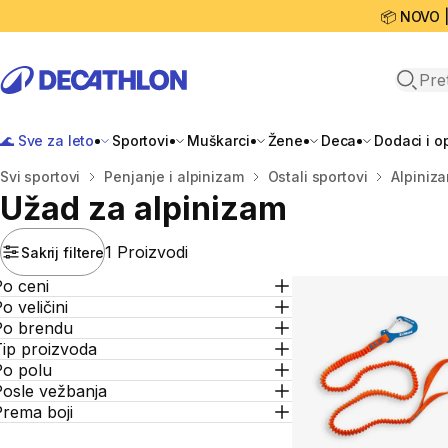
📦 NOVO 
Open 
🌊 Sve za leto
Sportovi
Muškarci
Žene
Deca
Dodaci i 
Početna stranica
Svi sportovi
Penjanje i alpinizam
Ostali sportovi
Alpiniz
Užad za alpinizam
1 Proizvodi
Sakrij filtere
Po ceni
o veličini
Po brendu
Tip proizvoda
Po polu
Posle vežbanja
Prema boji