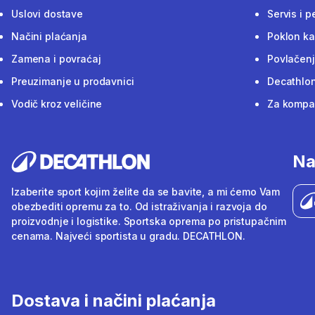
Uslovi dostave
Servis i p
Načini plaćanja
Poklon ka
Zamena i povraćaj
Povlačenj
Preuzimanje u prodavnici
Decathlon
Vodič kroz veličine
Za kompan
Na
Izaberite sport kojim želite da se bavite, a mi ćemo Vam
obezbediti opremu za to. Od istraživanja i razvoja do
proizvodnje i logistike. Sportska oprema po pristupačnim
cenama. Najveći sportista u gradu. DECATHLON.
Dostava i načini plaćanja