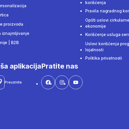
korišćenja
ersonalizacija
Pravila nagradnog ko
rtica
Opšti uslovi cirkularn
e proizvoda
ekonomije
 iznajmljivanje
Korišćenje usluga ser
ije | B2B
Uslovi korišćenja pro
lojalnosti
Politika privatnosti
ša aplikacija
Pratite nas
Preuzmite