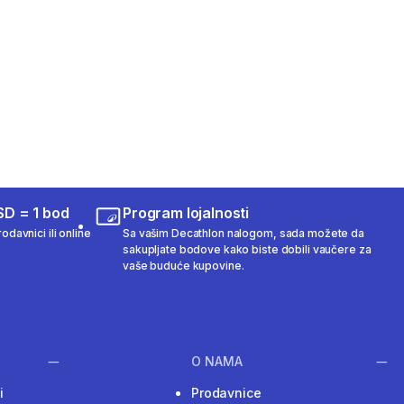
SD = 1 bod
Program lojalnosti
odavnici ili online
Sa vašim Decathlon nalogom, sada možete da
sakupljate bodove kako biste dobili vaučere za
vaše buduće kupovine.
O NAMA
i
Prodavnice