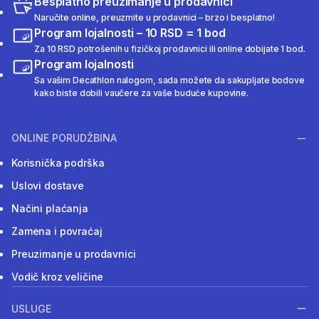
Besplatno preuzimanje u prodavnici
Naručite online, preuzmite u prodavnici – brzo i besplatno!
Program lojalnosti – 10 RSD = 1 bod
Za 10 RSD potrošenih u fizičkoj prodavnici ili online dobijate 1 bod.
Program lojalnosti
Sa vašim Decathlon nalogom, sada možete da sakupljate bodove
kako biste dobili vaučere za vaše buduće kupovine.
ONLINE PORUDŽBINA
Korisnička podrška
Uslovi dostave
Načini plaćanja
Zamena i povraćaj
Preuzimanje u prodavnici
Vodič kroz veličine
USLUGE