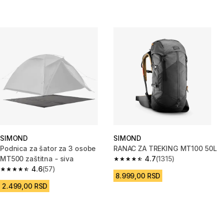
SIMOND
SIMOND
Podnica za šator za 3 osobe
RANAC ZA TREKING MT100 50L
MT500 zaštitna - siva
4.7
(1315)
4.7 od 5 zvezdica from 1315 Re
4.6
(57)
4.6 od 5 zvezdica from 57 Recenzije
8.999,00 RSD
2.499,00 RSD