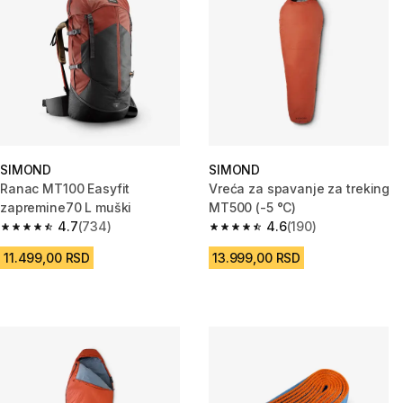
SIMOND
SIMOND
Ranac MT100 Easyfit
Vreća za spavanje za treking
zapremine70 L muški
MT500 (-5 °C)
4.7
(734)
4.6
(190)
4.7 od 5 zvezdica from 734 Recenzije
4.6 od 5 zvezdica from 190 Rec
11.499,00 RSD
13.999,00 RSD