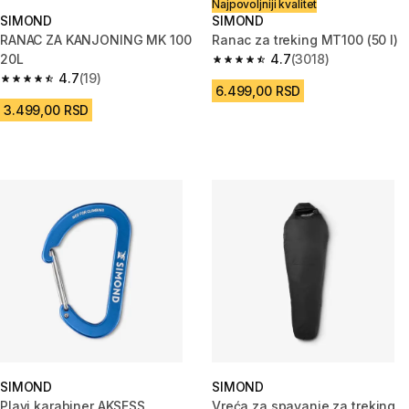
Najpovoljniji kvalitet
SIMOND
SIMOND
RANAC ZA KANJONING MK 100
Ranac za treking MT100 (50 l)
20L
4.7
(3018)
4.7 od 5 zvezdica from 3018 Re
4.7
(19)
4.7 od 5 zvezdica from 19 Recenzije
6.499,00 RSD
3.499,00 RSD
SIMOND
SIMOND
Plavi karabiner AKSESS
Vreća za spavanje za treking