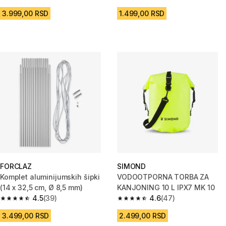
4.7 od 5 zvezdica from 1110 Recenzije
4.7 od 5 zvezdica from 605 Rec
3.999,00 RSD
1.499,00 RSD
FORCLAZ
SIMOND
Komplet aluminijumskih šipki
VODOOTPORNA TORBA ZA
(14 x 32,5 cm, Ø 8,5 mm)
KANJONING 10 L IPX7 MK 10
4.5
(39)
4.6
(47)
4.5 od 5 zvezdica from 39 Recenzije
4.6 od 5 zvezdica from 47 Rece
3.499,00 RSD
2.499,00 RSD