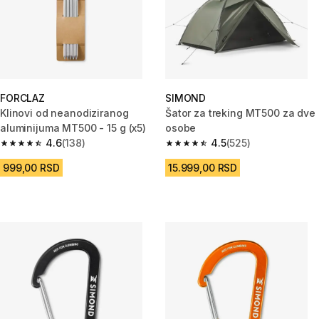
FORCLAZ
SIMOND
Klinovi od neanodiziranog
Šator za treking MT500 za dve
aluminijuma MT500 - 15 g (x5)
osobe
4.6
(138)
4.5
(525)
4.6 od 5 zvezdica from 138 Recenzije
4.5 od 5 zvezdica from 525 Rec
999,00 RSD
15.999,00 RSD