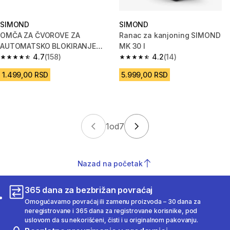
SIMOND
SIMOND
OMČA ZA ČVOROVE ZA
Ranac za kanjoning SIMOND
AUTOMATSKO BLOKIRANJE
MK 30 l
AUTOBLOK - 60 cm
4.7
(158)
4.2
(14)
4.7 od 5 zvezdica from 158 Recenzije
4.2 od 5 zvezdica from 14 Rece
1.499,00 RSD
5.999,00 RSD
1
od
7
Nazad na početak
365 dana za bezbrižan povraćaj
Omogućavamo povraćaj ili zamenu proizvoda – 30 dana za
neregistrovane i 365 dana za registrovane korisnike, pod
uslovom da su nekorišćeni, čisti i u originalnom pakovanju.