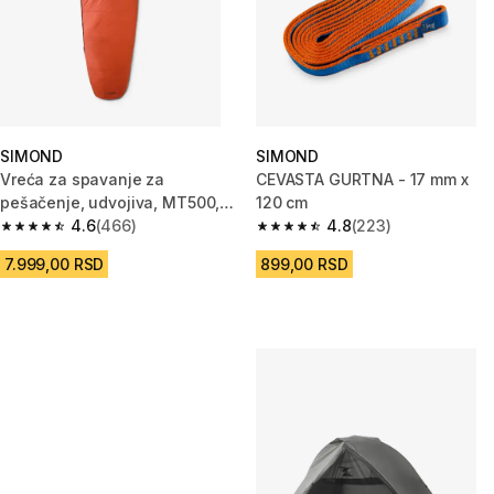
SIMOND
SIMOND
Vreća za spavanje za
CEVASTA GURTNA - 17 mm x
pešačenje, udvojiva, MT500,
120 cm
za temperature do 10 °C
4.6
(466)
4.8
(223)
4.6 od 5 zvezdica from 466 Recenzije
4.8 od 5 zvezdica from 223 Rec
7.999,00 RSD
899,00 RSD