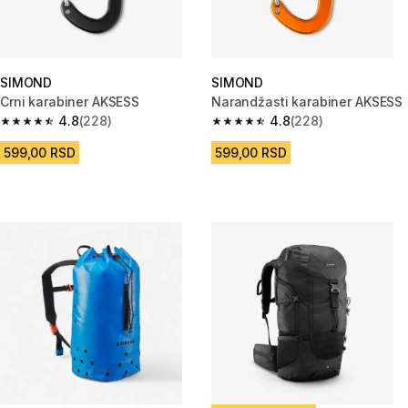
SIMOND
SIMOND
Crni karabiner AKSESS
Narandžasti karabiner AKSESS
4.8
(228)
4.8
(228)
4.8 od 5 zvezdica from 228 Recenzije
4.8 od 5 zvezdica from 228 Rec
599,00 RSD
599,00 RSD