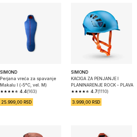
SIMOND
SIMOND
Perjana vreća za spavanje
KACIGA ZA PENJANJE I
Makalu I (-5°C, vel. M)
PLANINARENJE ROCK - PLAVA
4.4
(163)
4.7
(1110)
4.4 od 5 zvezdica from 163 Recenzije
4.7 od 5 zvezdica from 1110 Re
25.999,00 RSD
3.999,00 RSD