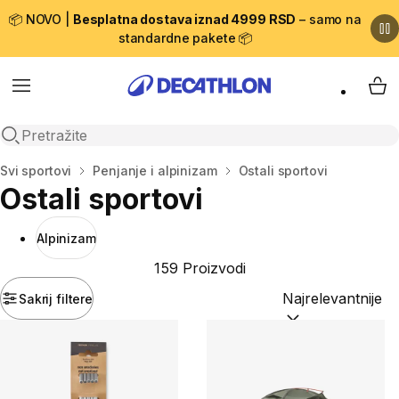
📦 NOVO |
Besplatna dostava iznad 4999 RSD
– samo na
standardne pakete 📦
Menu
My 
Open search
Početna stranica
Svi sportovi
Penjanje i alpinizam
Ostali sportovi
Ostali sportovi
Alpinizam
159 Proizvodi
Sakrij filtere
Sortiraj po:
(option