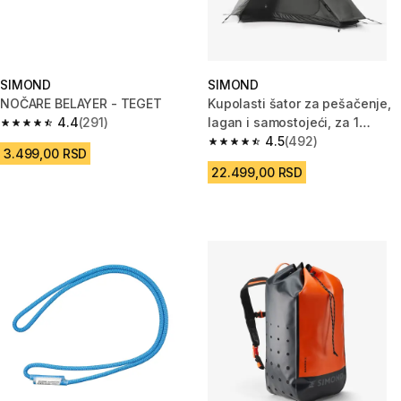
SIMOND
SIMOND
NOČARE BELAYER - TEGET
Kupolasti šator za pešačenje,
4.4
(291)
lagan i samostojeći, za 1
4.4 od 5 zvezdica from 291 Recenzije
osobu, MT900
4.5
(492)
4.5 od 5 zvezdica from 492 Rec
3.499,00 RSD
22.499,00 RSD