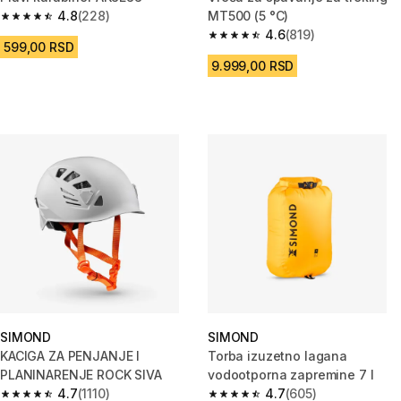
4.8
(228)
MT500 (5 °C)
4.8 od 5 zvezdica from 228 Recenzije
4.6
(819)
4.6 od 5 zvezdica from 819 Rec
599,00 RSD
9.999,00 RSD
SIMOND
SIMOND
KACIGA ZA PENJANJE I
Torba izuzetno lagana
PLANINARENJE ROCK SIVA
vodootporna zapremine 7 l
4.7
(1110)
4.7
(605)