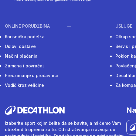
ONLINE PORUDŽBINA
USLUGE
Korisnička podrška
Otkup sp
Uslovi dostave
Servis i p
Načini plaćanja
Poklon ka
Zamena i povraćaj
Povlačenj
Preuzimanje u prodavnici
Decathlon
Vodič kroz veličine
Za kompan
Na
Izaberite sport kojim želite da se bavite, a mi ćemo Vam
obezbediti opremu za to. Od istraživanja i razvoja do
proizvodnje i logistike. Sportska oprema po pristupačnim