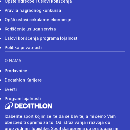
Opšte odredbe i uslovi korišćenja
Pravila nagradnog konkursa
Opšti uslovi cirkularne ekonomije
Korišćenje usluga servisa
Uslovi korišćenja programa lojalnosti
Politika privatnosti
O NAMA
Prodavnice
Decathlon Karijere
Eventi
Program lojalnosti
Izaberite sport kojim želite da se bavite, a mi ćemo Vam
obezbediti opremu za to. Od istraživanja i razvoja do
proizvodnje i logistike. Sportska oprema po pristupačnim