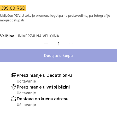
399,00 RSD
Uključen PDV. U toku je promena logotipa na proizvodima, pa fotografije
mogu odstupati.
Veličina :
UNIVERZALNA VELIČINA
Izaberi količinu
Dodajte u korpu
Preuzimanje u Decathlon-u
Učitavanje
Preuzimanje u vašoj blizini
Učitavanje
Dostava na kućnu adresu
Učitavanje