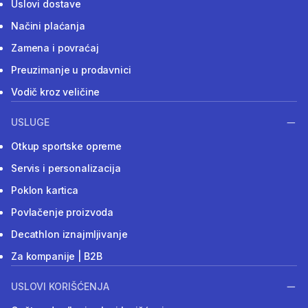
Uslovi dostave
Načini plaćanja
Zamena i povraćaj
Preuzimanje u prodavnici
Vodič kroz veličine
USLUGE
Otkup sportske opreme
Servis i personalizacija
Poklon kartica
Povlačenje proizvoda
Decathlon iznajmljivanje
Za kompanije | B2B
USLOVI KORIŠĆENJA