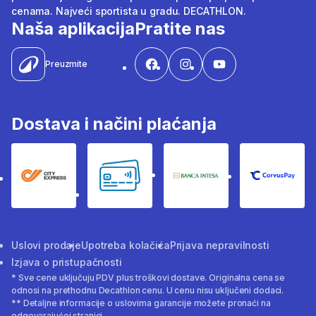
cenama. Najveći sportista u gradu. DECATHLON.
Naša aplikacija
Pratite nas
Preuzmite
Dostava i načini plaćanja
City Express
Bankovne kartice
Banka Intesa
Corvus
Uslovi prodaje
Upotreba kolačića
Prijava nepravilnosti
Izjava o pristupačnosti
* Sve cene uključuju PDV plus troškovi dostave. Originalna cena se
odnosi na prethodnu Decathlon cenu. U cenu nisu uključeni dodaci.
** Detaljne informacije o uslovima garancije možete pronaći na
odgovarajućoj stranici.