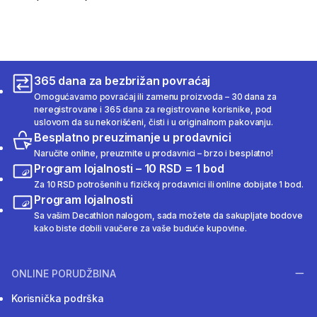
365 dana za bezbrižan povraćaj
Omogućavamo povraćaj ili zamenu proizvoda – 30 dana za
neregistrovane i 365 dana za registrovane korisnike, pod
uslovom da su nekorišćeni, čisti i u originalnom pakovanju.
Besplatno preuzimanje u prodavnici
Naručite online, preuzmite u prodavnici – brzo i besplatno!
Program lojalnosti – 10 RSD = 1 bod
Za 10 RSD potrošenih u fizičkoj prodavnici ili online dobijate 1 bod.
Program lojalnosti
Sa vašim Decathlon nalogom, sada možete da sakupljate bodove
kako biste dobili vaučere za vaše buduće kupovine.
ONLINE PORUDŽBINA
Korisnička podrška