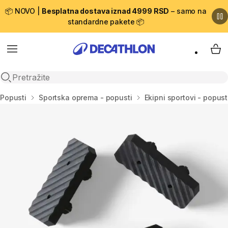
📦 NOVO |
Besplatna dostava iznad 4999 RSD
– samo na
standardne pakete 📦
Menu
My 
Open search
Početna stranica
Popusti
Sportska oprema - popusti
Ekipni sportovi - popust