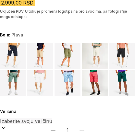
2.999,00 RSD
Uključen PDV. U toku je promena logotipa na proizvodima, pa fotografije
mogu odstupati.
Boja:
Plava
Choose a variant
Veličina
Izaberi količinu