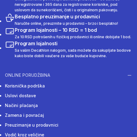
neregistrovane i 365 dana za registrovane korisnike, pod
uslovom da su nekorišćeni, čisti i u originalnom pakovanju.
Besplatno preuzimanje u prodavnici
Naručite online, preuzmite u prodavnici – brzo i besplatno!
Program lojalnosti – 10 RSD = 1 bod
Za 10 RSD potrošenih u fizičkoj prodavnici ili online dobijate 1 bod.
Program lojalnosti
Sa vašim Decathlon nalogom, sada možete da sakupljate bodove
kako biste dobili vaučere za vaše buduće kupovine.
ONLINE PORUDŽBINA
Korisnička podrška
Uslovi dostave
Načini plaćanja
Zamena i povraćaj
Preuzimanje u prodavnici
Vodič kroz veličine