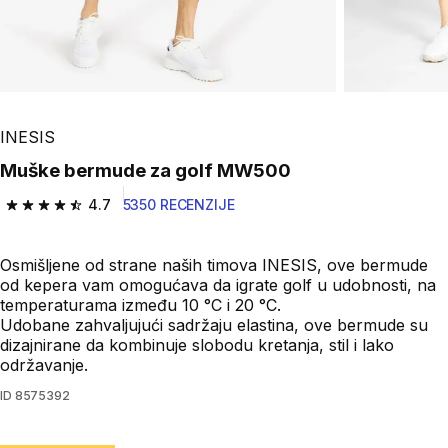
INESIS
Muške bermude za golf MW500
4.7
5350 RECENZIJE
4.7 od 5 zvezdica from 5350 Recenzije
Osmišljene od strane naših timova INESIS, ove bermude
od kepera vam omogućava da igrate golf u udobnosti, na
temperaturama između 10 °C i 20 °C.
Udobane zahvaljujući sadržaju elastina, ove bermude su
dizajnirane da kombinuje slobodu kretanja, stil i lako
održavanje.
ID
8575392