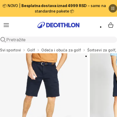
📦 NOVO |
Besplatna dostava iznad 4999 RSD
– samo na
standardne pakete 📦
Menu
My 
Open search
Početna stranica
Svi sportovi
Golf
Odeća i obuća za golf
Šortsevi za golf,