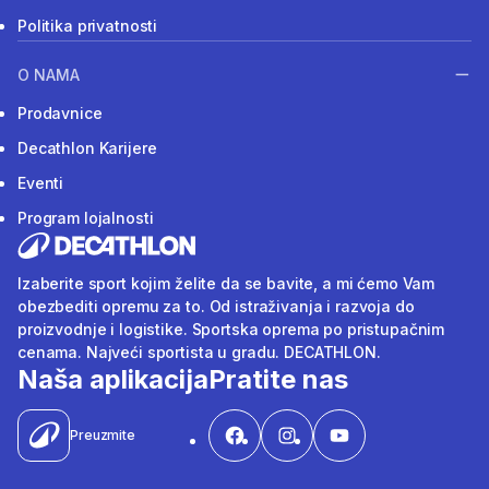
Politika privatnosti
O NAMA
Prodavnice
Decathlon Karijere
Eventi
Program lojalnosti
Izaberite sport kojim želite da se bavite, a mi ćemo Vam
obezbediti opremu za to. Od istraživanja i razvoja do
proizvodnje i logistike. Sportska oprema po pristupačnim
cenama. Najveći sportista u gradu. DECATHLON.
Naša aplikacija
Pratite nas
Preuzmite