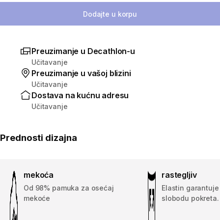
Dodajte u korpu
Preuzimanje u Decathlon-u
Učitavanje
Preuzimanje u vašoj blizini
Učitavanje
Dostava na kućnu adresu
Učitavanje
Prednosti dizajna
mekoća
rastegljiv
Od 98% pamuka za osećaj
Elastin garantuje
mekoće
slobodu pokreta.