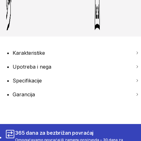
Karakteristike
Upotreba i nega
Specifikacije
Garancija
365 dana za bezbrižan povraćaj
Omogućavamo povraćaj ili zamenu proizvoda – 30 dana za