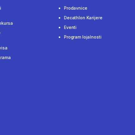
i
Prodavnice
Decathlon Karijere
nkursa
Eventi
e
Program lojalnosti
visa
grama