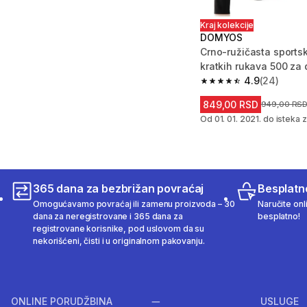
Kraj kolekcije
DOMYOS
Crno-ružičasta sports
kratkih rukava 500 za 
4.9
(24)
4.9 od 5 zvezdica fro
849,00 RSD
Cena pre sn
949,00 RS
Od 01. 01. 2021. do isteka z
365 dana za bezbrižan povraćaj
Besplatn
Omogućavamo povraćaj ili zamenu proizvoda – 30
Naručite onl
dana za neregistrovane i 365 dana za
besplatno!
registrovane korisnike, pod uslovom da su
nekorišćeni, čisti i u originalnom pakovanju.
ONLINE PORUDŽBINA
USLUGE