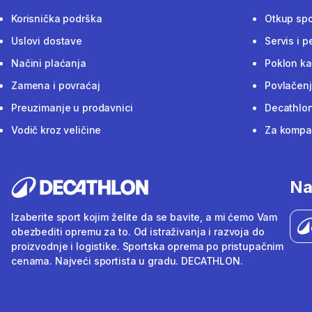
Korisnička podrška
Otkup sp
Uslovi dostave
Servis i p
Načini plaćanja
Poklon ka
Zamena i povraćaj
Povlačenj
Preuzimanje u prodavnici
Decathlon
Vodič kroz veličine
Za kompan
Na
Izaberite sport kojim želite da se bavite, a mi ćemo Vam
obezbediti opremu za to. Od istraživanja i razvoja do
proizvodnje i logistike. Sportska oprema po pristupačnim
cenama. Najveći sportista u gradu. DECATHLON.