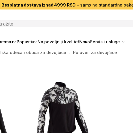
|
Besplatna dostava iznad 4999 RSD
– samo na standardne pake
search
oprema
Popusti
Najpovoljniji kvalitet
Novo
Servis i usluge
lska odeća i obuća za devojčice
Puloveri za devojčice