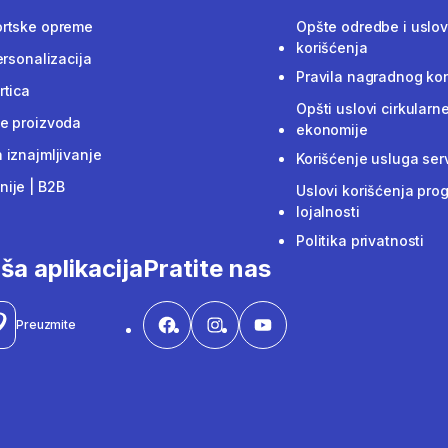
ortske opreme
Opšte odredbe i uslov
korišćenja
ersonalizacija
Pravila nagradnog ko
rtica
Opšti uslovi cirkularn
e proizvoda
ekonomije
 iznajmljivanje
Korišćenje usluga ser
ije | B2B
Uslovi korišćenja pro
lojalnosti
Politika privatnosti
ša aplikacija
Pratite nas
Preuzmite