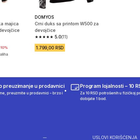
DOMYOS
ka majica
Crni duks sa printom W500 za
devojčice
devojčice
5.0
(11)
m 24 Recenzije
5.0 od 5 zvezdica from 11 Recenzije
1.799,00 RSD
iženja
D
10%
aliha
o preuzimanje u prodavnici
Program lojalnosti – 10 R
ine, preuzmite u prodavnici – brzo i
Za 10 RSD potrošenih u fizičkoj pr
dobijate 1 bod.
USLOVI KORIŠĆENJA