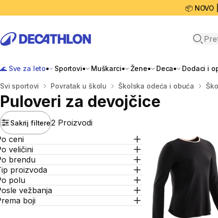
📦 NOVO 
Open 
🌊 Sve za leto
Sportovi
Muškarci
Žene
Deca
Dodaci i 
Početna stranica
Svi sportovi
Povratak u školu
Školska odeća i obuća
Ško
Puloveri za devojčice
2 Proizvodi
Sakrij filtere
Po ceni
o veličini
Po brendu
Tip proizvoda
Po polu
Posle vežbanja
Prema boji