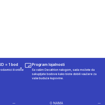
SD = 1 bod
Program lojalnosti
odavnici ili online
Sa vašim Decathlon nalogom, sada možete da
sakupljate bodove kako biste dobili vaučere za
vaše buduće kupovine.
O NAMA