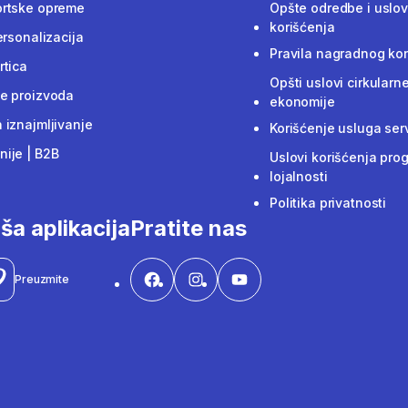
ortske opreme
Opšte odredbe i uslov
korišćenja
ersonalizacija
Pravila nagradnog ko
rtica
Opšti uslovi cirkularn
e proizvoda
ekonomije
 iznajmljivanje
Korišćenje usluga ser
ije | B2B
Uslovi korišćenja pro
lojalnosti
Politika privatnosti
ša aplikacija
Pratite nas
Preuzmite