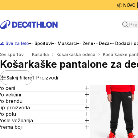
📦 NOVO 
Open 
🌊 Sve za leto
Sportovi
Muškarci
Žene
Deca
Dodaci i 
Početna stranica
Svi sportovi
Košarka
Košarkaška odeća
Košarkaške pan
Košarkaške pantalone za de
1 Proizvodi
Sakrij filtere
Po ceni
o veličini
Po brendu
Tip proizvoda
Po polu
Posle vežbanja
Prema boji