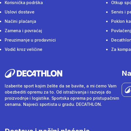
Korisnička podrška
Otkup sp
Uslovi dostave
Servis i p
Načini plaćanja
Poklon ka
Zamena i povraćaj
Povlačenj
Preuzimanje u prodavnici
Decathlon
Vodič kroz veličine
Za kompan
Na
Izaberite sport kojim želite da se bavite, a mi ćemo Vam
obezbediti opremu za to. Od istraživanja i razvoja do
proizvodnje i logistike. Sportska oprema po pristupačnim
cenama. Najveći sportista u gradu. DECATHLON.