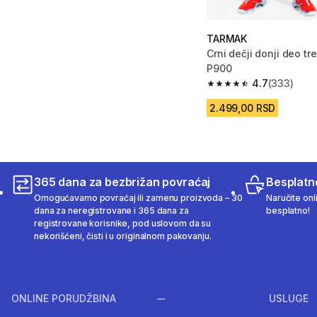
TARMAK
Crni dečji donji deo t
P900
4.7
(333)
4.7 od 5 zvezdica fro
2.499,00 RSD
365 dana za bezbrižan povraćaj
Besplatn
Omogućavamo povraćaj ili zamenu proizvoda – 30
Naručite onl
dana za neregistrovane i 365 dana za
besplatno!
registrovane korisnike, pod uslovom da su
nekorišćeni, čisti i u originalnom pakovanju.
ONLINE PORUDŽBINA
USLUGE