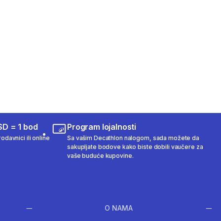
SD = 1 bod
Program lojalnosti
odavnici ili online
Sa vašim Decathlon nalogom, sada možete da
sakupljate bodove kako biste dobili vaučere za
vaše buduće kupovine.
O NAMA