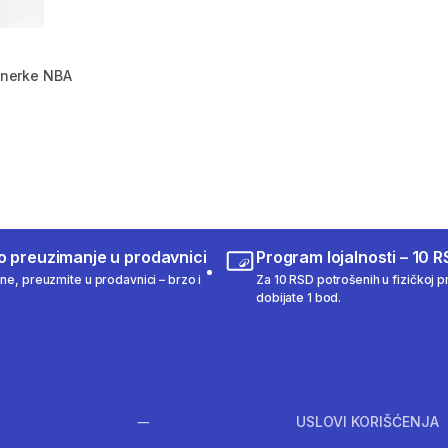
renerke NBA
m 333 Recenzije
o preuzimanje u prodavnici
Program lojalnosti – 10 R
ine, preuzmite u prodavnici – brzo i
Za 10 RSD potrošenih u fizičkoj pr
dobijate 1 bod.
USLOVI KORIŠĆENJA