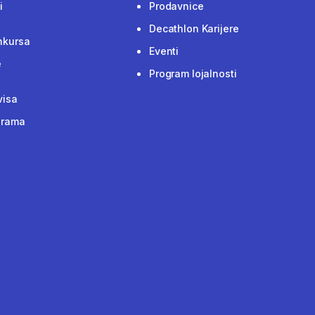
i
Prodavnice
Decathlon Karijere
nkursa
Eventi
e
Program lojalnosti
visa
grama