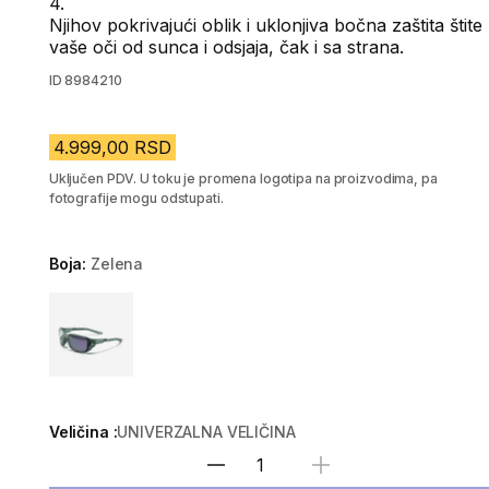
4.
Njihov pokrivajući oblik i uklonjiva bočna zaštita štite
vaše oči od sunca i odsjaja, čak i sa strana.
ID
8984210
4.999,00 RSD
Uključen PDV. U toku je promena logotipa na proizvodima, pa
fotografije mogu odstupati.
Boja:
Zelena
Choose a variant
Veličina :
UNIVERZALNA VELIČINA
Izaberi količinu