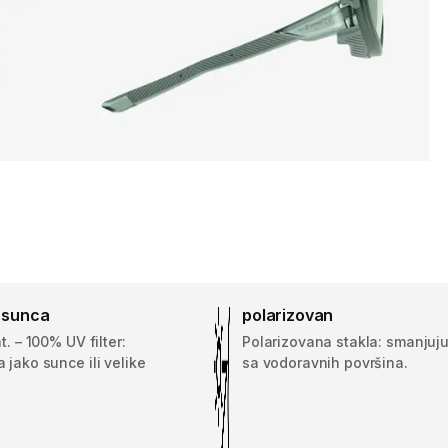
d sunca
polarizovan
t. – 100% UV filter:
Polarizovana stakla: smanjuju
 jako sunce ili velike
sa vodoravnih površina.