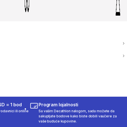
SD = 1 bod
Program lojalnosti
odavnici ili online
Sa vašim Decathlon nalogom, sada možete da
sakupljate bodove kako biste dobili vaučere za
vaše buduće kupovine.