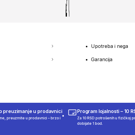
Upotreba i nega
Garancija
o preuzimanje u prodavnici
Program lojalnosti – 10 R
ine, preuzmite u prodavnici – brzo i
Za 10 RSD potrošenih u fizičkoj pr
dobijate 1 bod.