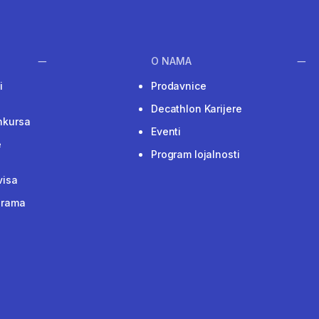
O NAMA
i
Prodavnice
Decathlon Karijere
nkursa
Eventi
e
Program lojalnosti
visa
grama