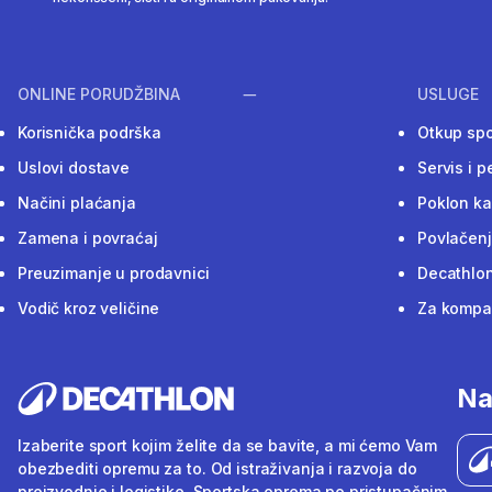
ONLINE PORUDŽBINA
USLUGE
Korisnička podrška
Otkup sp
Uslovi dostave
Servis i p
Načini plaćanja
Poklon ka
Zamena i povraćaj
Povlačenj
Preuzimanje u prodavnici
Decathlon
Vodič kroz veličine
Za kompan
Na
Izaberite sport kojim želite da se bavite, a mi ćemo Vam
obezbediti opremu za to. Od istraživanja i razvoja do
proizvodnje i logistike. Sportska oprema po pristupačnim