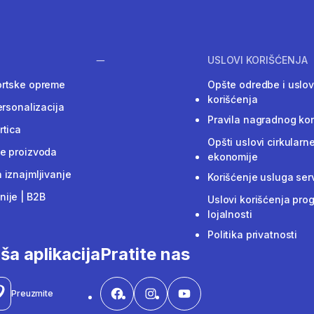
USLOVI KORIŠĆENJA
ortske opreme
Opšte odredbe i uslov
korišćenja
ersonalizacija
Pravila nagradnog ko
rtica
Opšti uslovi cirkularn
e proizvoda
ekonomije
 iznajmljivanje
Korišćenje usluga ser
ije | B2B
Uslovi korišćenja pro
lojalnosti
Politika privatnosti
ša aplikacija
Pratite nas
Preuzmite