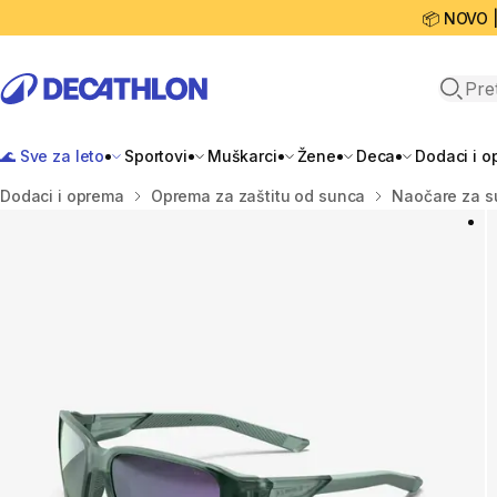
📦 NOVO 
Open 
🌊 Sve za leto
Sportovi
Muškarci
Žene
Deca
Dodaci i 
Početna stranica
Dodaci i oprema
Oprema za zaštitu od sunca
Naočare za s