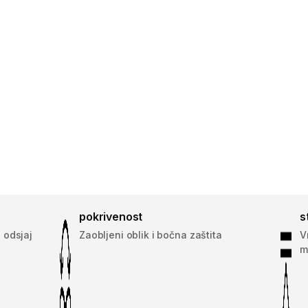
pokrivenost
s
 odsjaj
Zaobljeni oblik i bočna zaštita
V
m