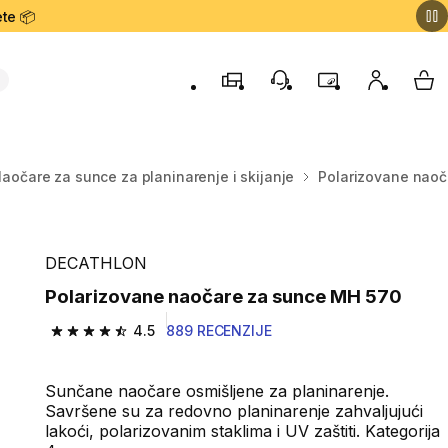
te 📦
Prodavnice
Korisnička podrška
Program lojalnost
Moj nalog
My 
aočare za sunce za planinarenje i skijanje
Polarizovane naoč
DECATHLON
Polarizovane naočare za sunce MH 570
4.5
889 RECENZIJE
4.5 od 5 zvezdica from 889 Recenzije
Sunčane naočare osmišljene za planinarenje.
Savršene su za redovno planinarenje zahvaljujući
lakoći, polarizovanim staklima i UV zaštiti. Kategorija