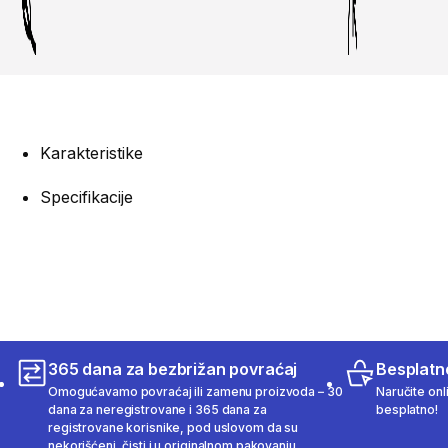
Karakteristike
Specifikacije
365 dana za bezbrižan povraćaj
Besplatn
Omogućavamo povraćaj ili zamenu proizvoda – 30
Naručite onl
dana za neregistrovane i 365 dana za
besplatno!
registrovane korisnike, pod uslovom da su
nekorišćeni, čisti i u originalnom pakovanju.