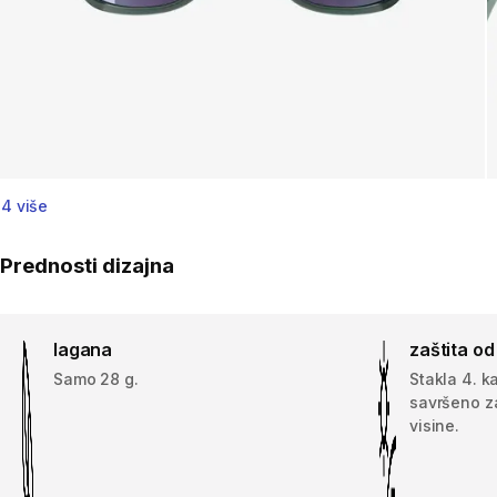
4 više
Prednosti dizajna
lagana
zaštita o
Samo 28 g.
Stakla 4. ka
savršeno za
visine.