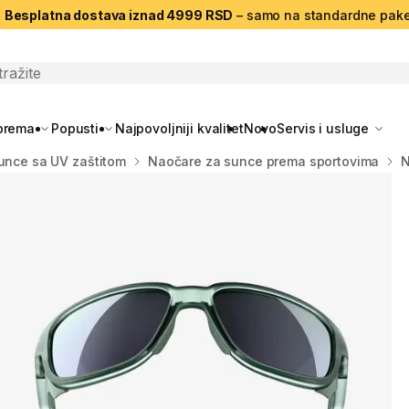
|
Besplatna dostava iznad 4999 RSD
– samo na standardne pake
search
oprema
Popusti
Najpovoljniji kvalitet
Novo
Servis i usluge
unce sa UV zaštitom
Naočare za sunce prema sportovima
N