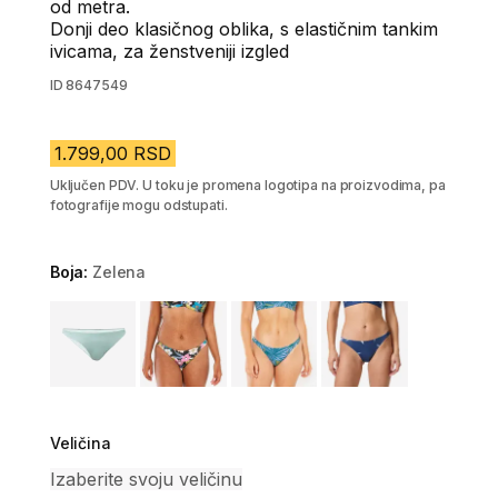
od metra.
Donji deo klasičnog oblika, s elastičnim tankim
ivicama, za ženstveniji izgled
ID
8647549
1.799,00 RSD
Uključen PDV. U toku je promena logotipa na proizvodima, pa
fotografije mogu odstupati.
Boja:
Zelena
Choose a variant
Veličina