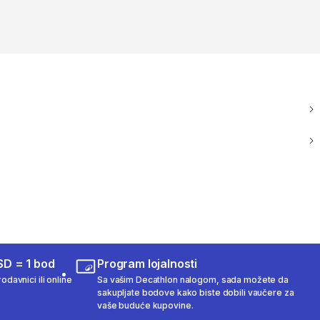
SD = 1 bod
Program lojalnosti
odavnici ili online
Sa vašim Decathlon nalogom, sada možete da
sakupljate bodove kako biste dobili vaučere za
vaše buduće kupovine.