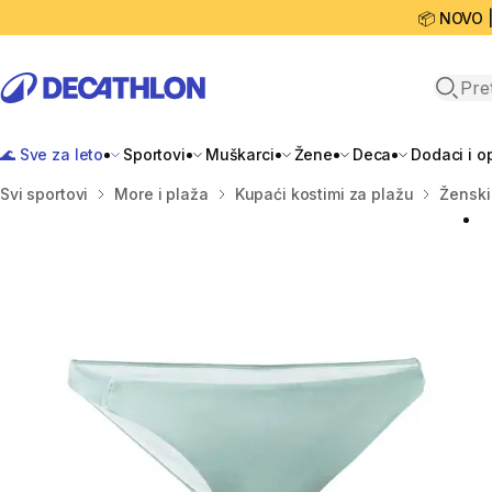
📦 NOVO 
Open 
🌊 Sve za leto
Sportovi
Muškarci
Žene
Deca
Dodaci i 
Početna stranica
Svi sportovi
More i plaža
Kupaći kostimi za plažu
Ženski