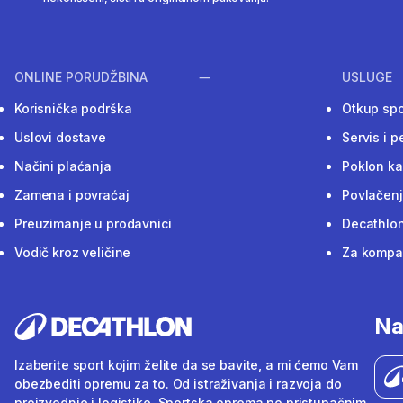
ONLINE PORUDŽBINA
USLUGE
Korisnička podrška
Otkup sp
Uslovi dostave
Servis i p
Načini plaćanja
Poklon ka
Zamena i povraćaj
Povlačenj
Preuzimanje u prodavnici
Decathlon
Vodič kroz veličine
Za kompan
Na
Izaberite sport kojim želite da se bavite, a mi ćemo Vam
obezbediti opremu za to. Od istraživanja i razvoja do
proizvodnje i logistike. Sportska oprema po pristupačnim