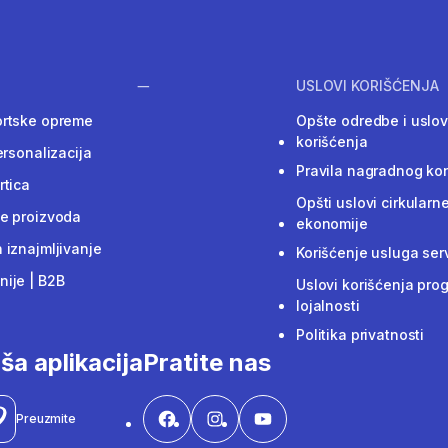
USLOVI KORIŠĆENJA
ortske opreme
Opšte odredbe i uslov
korišćenja
ersonalizacija
Pravila nagradnog ko
rtica
Opšti uslovi cirkularn
e proizvoda
ekonomije
 iznajmljivanje
Korišćenje usluga ser
ije | B2B
Uslovi korišćenja pro
lojalnosti
Politika privatnosti
ša aplikacija
Pratite nas
Preuzmite