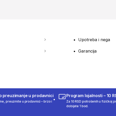
Upotreba i nega
Garancija
o preuzimanje u prodavnici
Program lojalnosti – 10 R
ine, preuzmite u prodavnici – brzo i
Za 10 RSD potrošenih u fizičkoj pr
dobijate 1 bod.