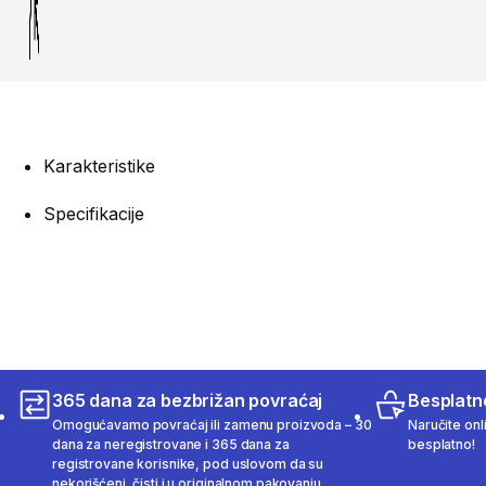
Karakteristike
Specifikacije
365 dana za bezbrižan povraćaj
Besplatn
Omogućavamo povraćaj ili zamenu proizvoda – 30
Naručite onl
dana za neregistrovane i 365 dana za
besplatno!
registrovane korisnike, pod uslovom da su
nekorišćeni, čisti i u originalnom pakovanju.