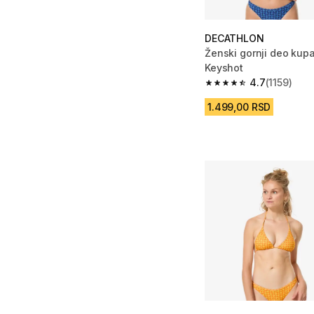
DECATHLON
Ženski gornji deo ku
Keyshot
4.7
(1159)
4.7 od 5 zvezdica from
1.499,00 RSD