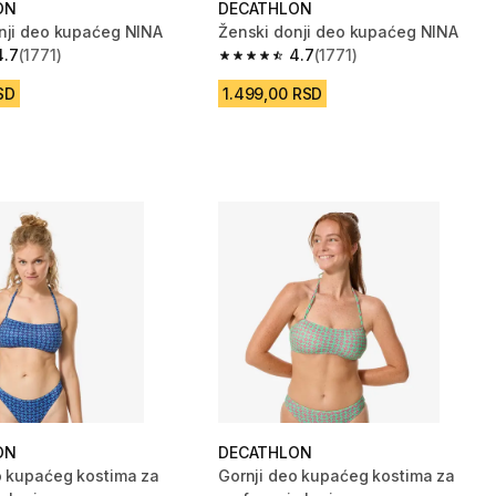
ON
DECATHLON
nji deo kupaćeg NINA
Ženski donji deo kupaćeg NINA
4.7
(1771)
4.7
(1771)
zvezdica from 1771 Recenzije
4.7 od 5 zvezdica from 1771 Recenzi
SD
1.499,00 RSD
ON
DECATHLON
o kupaćeg kostima za
Gornji deo kupaćeg kostima za