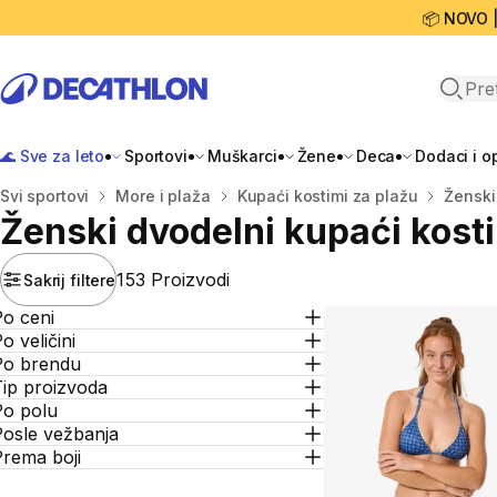
📦 NOVO 
Open 
🌊 Sve za leto
Sportovi
Muškarci
Žene
Deca
Dodaci i 
Početna stranica
Svi sportovi
More i plaža
Kupaći kostimi za plažu
Ženski
Ženski dvodelni kupaći kost
153 Proizvodi
Sakrij filtere
Po ceni
o veličini
Po brendu
Tip proizvoda
Po polu
Posle vežbanja
Prema boji