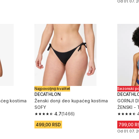
Od 01. 07. 2
Najpovoljniji kvalitet
Sezonski p
DECATHLON
DECATHL
aćeg kostima
Ženski donji deo kupaćeg kostima
GORNJI D
SOFY
ŽENSKI - 
4.7
(1466)
m 1766 Recenzije
4.7 od 5 zvezdica from 1466 Recenzije
4.6 od 5 
499,00 RSD
799,00 R
Od 01. 07. 2