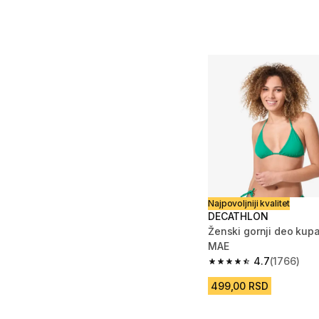
Najpovoljniji kvalitet
DECATHLON
Ženski gornji deo kup
MAE
4.7
(1766)
4.7 od 5 zvezdica fro
499,00 RSD