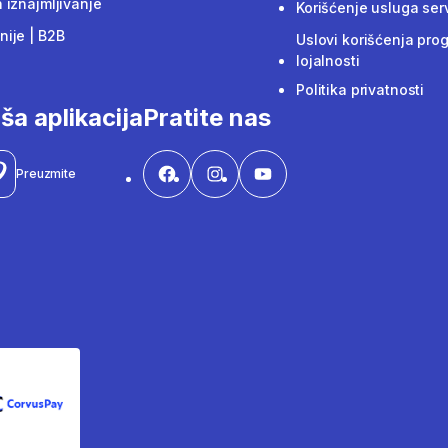
 iznajmljivanje
Korišćenje usluga ser
ije | B2B
Uslovi korišćenja pro
lojalnosti
Politika privatnosti
ša aplikacija
Pratite nas
Preuzmite
CorvusPay