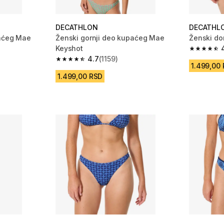
DECATHLON
DECATHL
paćeg Mae
Ženski gornji deo kupaćeg Mae
Ženski do
Keyshot
4.7 od 5 
4.7
(1159)
 1159 Recenzije
4.7 od 5 zvezdica from 1159 Recenzije
1.499,00
1.499,00 RSD