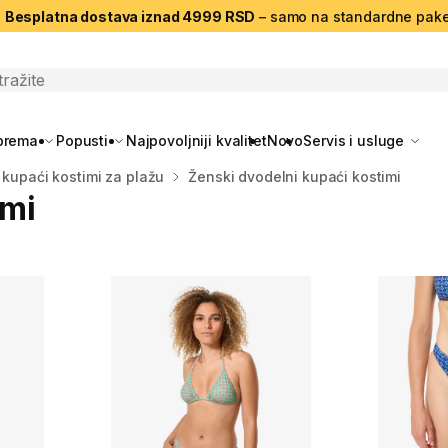
|
Besplatna dostava iznad 4999 RSD
– samo na standardne pake
search
oprema
Popusti
Najpovoljniji kvalitet
Novo
Servis i usluge
 kupaći kostimi za plažu
Ženski dvodelni kupaći kostimi
imi