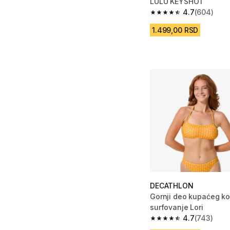
LULU KEYSHOT
4.7
(604)
4.7 od 5 zvezdica fro
1.499,00 RSD
DECATHLON
Gornji deo kupaćeg ko
surfovanje Lori
4.7
(743)
4.7 od 5 zvezdica fro