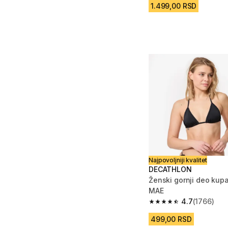
1.499,00 RSD
Najpovoljniji kvalitet
DECATHLON
Ženski gornji deo kup
MAE
4.7
(1766)
4.7 od 5 zvezdica fro
499,00 RSD