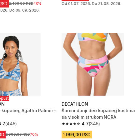
 RSD
Cena pre sniženja
2.499,00 RSD
40%
Od 01. 07. 2026. Do 31. 08. 2026.
2026. Do 06. 09. 2026.
opust
ON
DECATHLON
o kupaćeg Agatha Palmer -
Šareni donji deo kupaćeg kostima
sa visokim strukom NORA
4.7
(445)
4.7
(345)
zvezdica from 445 Recenzije
4.7 od 5 zvezdica from 345 Recenzi
SD
1.999,00 RSD
Cena pre sniženja
2.999,00 RSD
70%