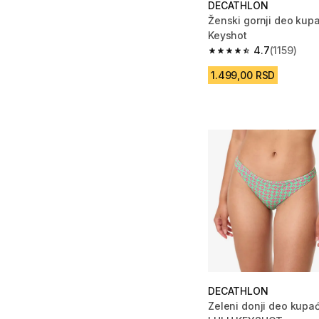
DECATHLON
Ženski gornji deo ku
Keyshot
4.7
(1159)
4.7 od 5 zvezdica from
1.499,00 RSD
DECATHLON
Zeleni donji deo kupa