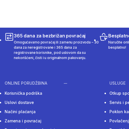
365 dana za bezbrižan povraćaj
Besplatn
Omogućavamo povraćaj ili zamenu proizvoda – 30
Naručite onl
dana za neregistrovane i 365 dana za
besplatno!
registrovane korisnike, pod uslovom da su
nekorišćeni, čisti i u originalnom pakovanju.
ONLINE PORUDŽBINA
USLUGE
Korisnička podrška
Otkup sp
Uslovi dostave
Servis i p
Načini plaćanja
Poklon ka
Zamena i povraćaj
Povlačenj