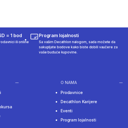
SD = 1 bod
Program lojalnosti
odavnici ili online
Sa vašim Decathlon nalogom, sada možete da
sakupljate bodove kako biste dobili vaučere za
vaše buduće kupovine.
O NAMA
i
Prodavnice
Decathlon Karijere
nkursa
Eventi
e
Program lojalnosti