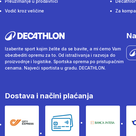
Preuzimanje u prodavnici
Decathlon
Vodič kroz veličine
Za kompan
Na
Izaberite sport kojim želite da se bavite, a mi ćemo Vam
obezbediti opremu za to. Od istraživanja i razvoja do
proizvodnje i logistike. Sportska oprema po pristupačnim
cenama. Najveći sportista u gradu. DECATHLON.
Dostava i načini plaćanja
City Express
Bankovne kartice
Banka Intesa