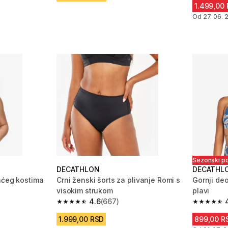
1.499,00
Od 27. 06. 
Sezonski p
DECATHLON
DECATHL
aćeg kostima
Crni ženski šorts za plivanje Romi s
Gornji de
visokim strukom
plavi
4.6
(667)
m 1766 Recenzije
4.6 od 5 zvezdica from 667 Recenzije
4.7 od 5 
1.999,00 RSD
899,00 R