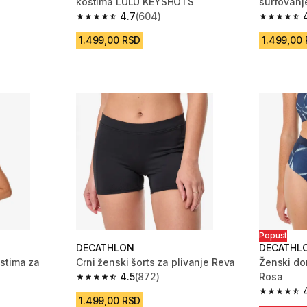
kostima LULU KEYSHOTS
surfovanje
4.7
(604)
m 604 Recenzije
4.7 od 5 zvezdica from 604 Recenzije
4.7 od 5 
1.499,00 RSD
1.499,00
Popust
DECATHLON
DECATHL
stima za
Crni ženski šorts za plivanje Reva
Ženski do
4.5
(872)
Rosa
4.5 od 5 zvezdica from 872 Recenzije
m 743 Recenzije
4.6 od 5 
1.499,00 RSD