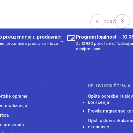
1
od
7
o preuzimanje u prodavnici
Program lojalnosti – 10 R
ine, preuzmite u prodavnici – brzo i
Za 10 RSD potrošenih u fizičkoj pr
dobijate 1 bod.
USLOVI KORIŠĆENJA
ortske opreme
Opšte odredbe i uslov
korišćenja
ersonalizacija
Pravila nagradnog ko
rtica
Opšti uslovi cirkularn
e proizvoda
ekonomije