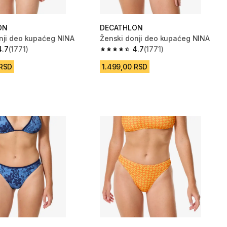
ON
DECATHLON
nji deo kupaćeg NINA
Ženski donji deo kupaćeg NINA
4.7
(1771)
4.7
(1771)
zvezdica from 1771 Recenzije
4.7 od 5 zvezdica from 1771 Recenzi
 RSD
1.499,00 RSD