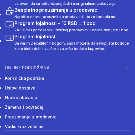
uslovom da su nekorišćeni, čisti i u originalnom pakovanju.
Besplatno preuzimanje u prodavnici
Naručite online, preuzmite u prodavnici – brzo i besplatno!
Program lojalnosti – 10 RSD = 1 bod
Za 10 RSD potrošenih u fizičkoj prodavnici ili online dobijate 1 bod.
Program lojalnosti
Sa vašim Decathlon nalogom, sada možete da sakupljate bodove
kako biste dobili vaučere za vaše buduće kupovine.
ONLINE PORUDŽBINA
Korisnička podrška
Uslovi dostave
Načini plaćanja
Zamena i povraćaj
Preuzimanje u prodavnici
Vodič kroz veličine