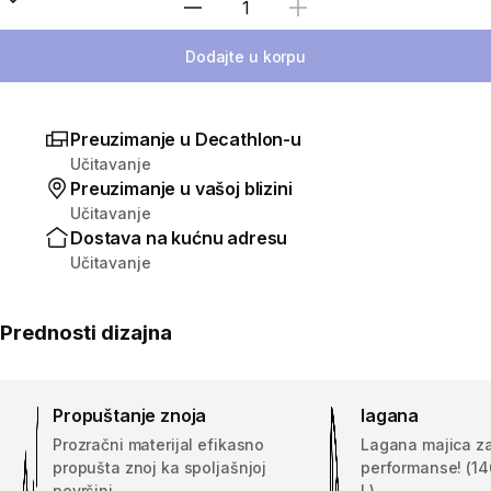
Izaberi količinu
Dodajte u korpu
Preuzimanje u Decathlon-u
Učitavanje
Preuzimanje u vašoj blizini
Učitavanje
Dostava na kućnu adresu
Učitavanje
Prednosti dizajna
Propuštanje znoja
lagana
Prozračni materijal efikasno
Lagana majica z
propušta znoj ka spoljašnjoj
performanse! (146
površini.
L)