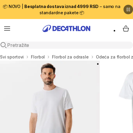
📦 NOVO |
Besplatna dostava iznad 4999 RSD
– samo na
standardne pakete 📦
Menu
My 
Open search
Početna stranica
Svi sportovi
Florbol
Florbol za odrasle
Odeća za florbol 