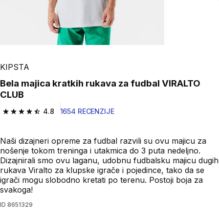
KIPSTA
Bela majica kratkih rukava za fudbal VIRALTO
CLUB
4.8
1654 RECENZIJE
4.8 od 5 zvezdica from 1654 Recenzije
Naši dizajneri opreme za fudbal razvili su ovu majicu za
nošenje tokom treninga i utakmica do 3 puta nedeljno.
Dizajnirali smo ovu laganu, udobnu fudbalsku majicu dugih
rukava Viralto za klupske igrače i pojedince, tako da se
igrači mogu slobodno kretati po terenu. Postoji boja za
svakoga!
ID
8651329