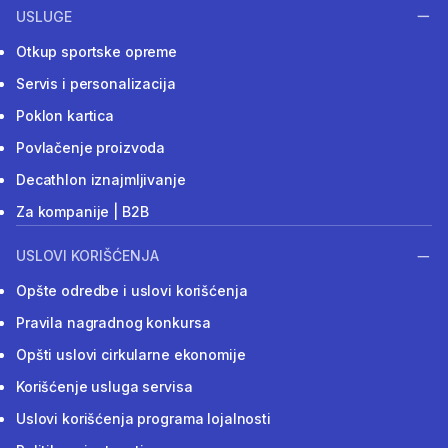
USLUGE
Otkup sportske opreme
Servis i personalizacija
Poklon kartica
Povlačenje proizvoda
Decathlon iznajmljivanje
Za kompanije | B2B
USLOVI KORIŠĆENJA
Opšte odredbe i uslovi korišćenja
Pravila nagradnog konkursa
Opšti uslovi cirkularne ekonomije
Korišćenje usluga servisa
Uslovi korišćenja programa lojalnosti