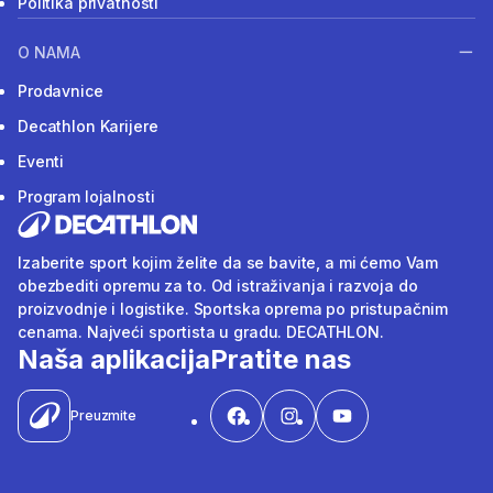
Politika privatnosti
O NAMA
Prodavnice
Decathlon Karijere
Eventi
Program lojalnosti
Izaberite sport kojim želite da se bavite, a mi ćemo Vam
obezbediti opremu za to. Od istraživanja i razvoja do
proizvodnje i logistike. Sportska oprema po pristupačnim
cenama. Najveći sportista u gradu. DECATHLON.
Naša aplikacija
Pratite nas
Preuzmite