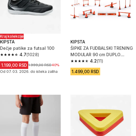
Kraj kolekcije
KIPSTA
KIPSTA
Dečje patike za futsal 100
ŠIPKE ZA FUDBALSKI TRENING
4.7
(1028)
MODULAR 90 cm DUPLO
4.7 od 5 zvezdica from 1028 Recenzije
PAKOVANJE - NARANDŽASTE
4.2
(11)
4.2 od 5 zvezdica from 11 Rece
1.199,00 RSD
Cena pre sniženja
1.999,00 RSD
40%
1.499,00 RSD
Od 07. 03. 2026. do isteka zaliha