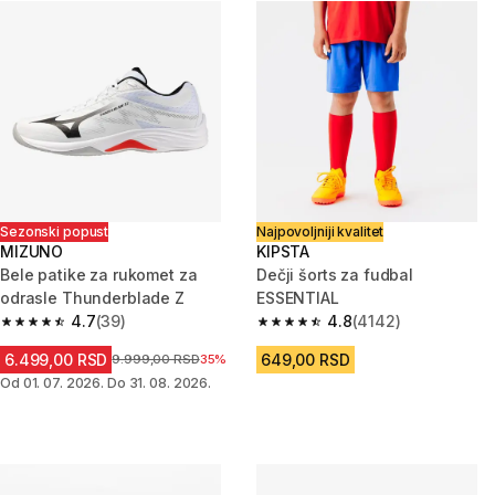
Sezonski popust
Najpovoljniji kvalitet
MIZUNO
KIPSTA
Bele patike za rukomet za
Dečji šorts za fudbal
odrasle Thunderblade Z
ESSENTIAL
4.7
(39)
4.8
(4142)
4.7 od 5 zvezdica from 39 Recenzije
4.8 od 5 zvezdica from 4142 R
6.499,00 RSD
649,00 RSD
Cena pre sniženja
9.999,00 RSD
35%
Od 01. 07. 2026. Do 31. 08. 2026.