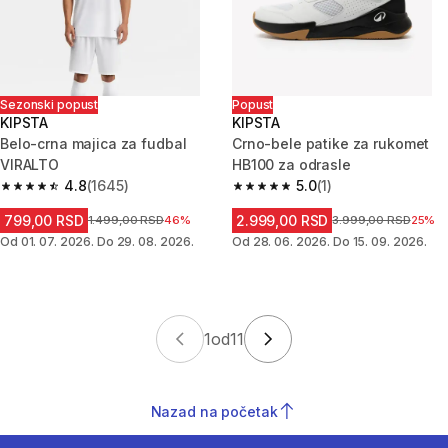
Sezonski popust
Popust
KIPSTA
KIPSTA
Belo-crna majica za fudbal
Crno-bele patike za rukomet
VIRALTO
HB100 za odrasle
4.8
(1645)
5.0
(1)
4.8 od 5 zvezdica from 1645 Recenzije
5.0 od 5 zvezdica from 1 Recenz
799,00 RSD
2.999,00 RSD
Cena pre sniženja
1.499,00 RSD
46%
Cena pre sniženja
3.999,00 RSD
25%
Od 01. 07. 2026. Do 29. 08. 2026.
Od 28. 06. 2026. Do 15. 09. 2026.
1
od
11
Nazad na početak