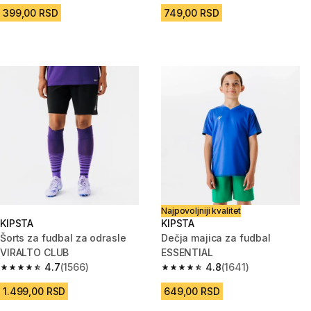
399,00 RSD
749,00 RSD
Najpovoljniji kvalitet
KIPSTA
KIPSTA
Šorts za fudbal za odrasle
Dečja majica za fudbal
VIRALTO CLUB
ESSENTIAL
4.7
(1566)
4.8
(1641)
4.7 od 5 zvezdica from 1566 Recenzije
4.8 od 5 zvezdica from 1641 Re
1.499,00 RSD
649,00 RSD