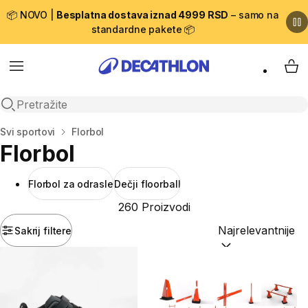
📦 NOVO |
Besplatna dostava iznad 4999 RSD
– samo na
standardne pakete 📦
Menu
My 
Open search
Početna stranica
Svi sportovi
Florbol
Florbol
Florbol za odrasle
Dečji floorball
260 Proizvodi
Sakrij filtere
Sortiraj po:
(option