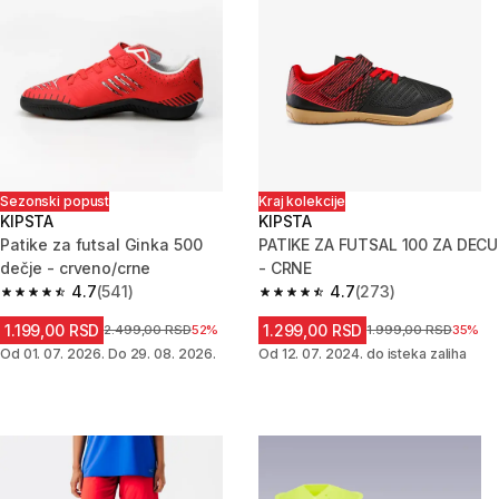
Sezonski popust
Kraj kolekcije
KIPSTA
KIPSTA
Patike za futsal Ginka 500
PATIKE ZA FUTSAL 100 ZA DECU
dečje - crveno/crne
- CRNE
4.7
(541)
4.7
(273)
4.7 od 5 zvezdica from 541 Recenzije
4.7 od 5 zvezdica from 273 Rec
1.199,00 RSD
1.299,00 RSD
Cena pre sniženja
2.499,00 RSD
52%
Cena pre sniženja
1.999,00 RSD
35%
Od 01. 07. 2026. Do 29. 08. 2026.
Od 12. 07. 2024. do isteka zaliha