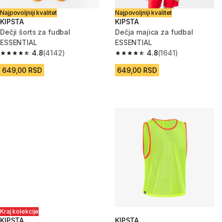
Najpovoljniji kvalitet
Najpovoljniji kvalitet
KIPSTA
KIPSTA
Dečji šorts za fudbal
Dečja majica za fudbal
ESSENTIAL
ESSENTIAL
4.8
(4142)
4.8
(1641)
4.8 od 5 zvezdica from 4142 Recenzije
4.8 od 5 zvezdica from 1641 Re
649,00 RSD
649,00 RSD
Kraj kolekcije
KIPSTA
KIPSTA