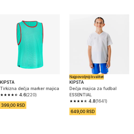
Najpovoljniji kvalitet
KIPSTA
KIPSTA
Tirkizna dečja marker majica
Dečja majica za fudbal
4.6
(220)
ESSENTIAL
4.6 od 5 zvezdica from 220 Recenzije
4.8
(1641)
4.8 od 5 zvezdica from 1641 Re
399,00 RSD
649,00 RSD