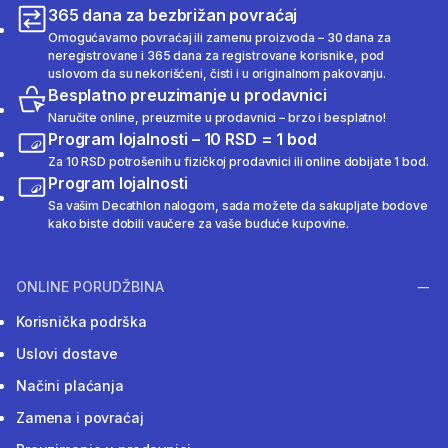
365 dana za bezbrižan povraćaj
Omogućavamo povraćaj ili zamenu proizvoda – 30 dana za
neregistrovane i 365 dana za registrovane korisnike, pod
uslovom da su nekorišćeni, čisti i u originalnom pakovanju.
Besplatno preuzimanje u prodavnici
Naručite online, preuzmite u prodavnici – brzo i besplatno!
Program lojalnosti – 10 RSD = 1 bod
Za 10 RSD potrošenih u fizičkoj prodavnici ili online dobijate 1 bod.
Program lojalnosti
Sa vašim Decathlon nalogom, sada možete da sakupljate bodove
kako biste dobili vaučere za vaše buduće kupovine.
ONLINE PORUDŽBINA
Korisnička podrška
Uslovi dostave
Načini plaćanja
Zamena i povraćaj