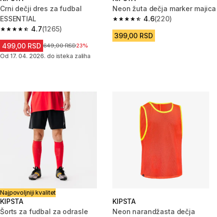
Crni dečji dres za fudbal
Neon žuta dečja marker majica
ESSENTIAL
4.6
(220)
4.6 od 5 zvezdica from 220 Rec
4.7
(1265)
4.7 od 5 zvezdica from 1265 Recenzije
399,00 RSD
499,00 RSD
Cena pre sniženja
649,00 RSD
23%
Od 17. 04. 2026. do isteka zaliha
Najpovoljniji kvalitet
KIPSTA
KIPSTA
Šorts za fudbal za odrasle
Neon narandžasta dečja