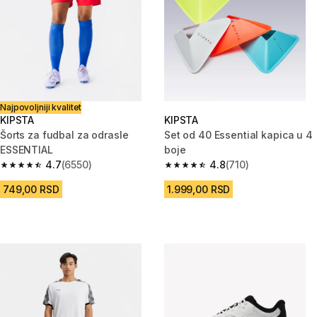
Najpovoljniji kvalitet
KIPSTA
KIPSTA
Šorts za fudbal za odrasle
Set od 40 Essential kapica u 4
ESSENTIAL
boje
4.7
(6550)
4.8
(710)
4.7 od 5 zvezdica from 6550 Recenzije
4.8 od 5 zvezdica from 710 Rec
749,00 RSD
1.999,00 RSD