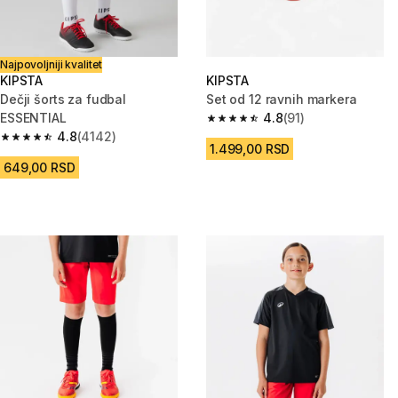
Najpovoljniji kvalitet
KIPSTA
KIPSTA
Dečji šorts za fudbal
Set od 12 ravnih markera
ESSENTIAL
4.8
(91)
4.8 od 5 zvezdica from 91 Rece
4.8
(4142)
4.8 od 5 zvezdica from 4142 Recenzije
1.499,00 RSD
649,00 RSD