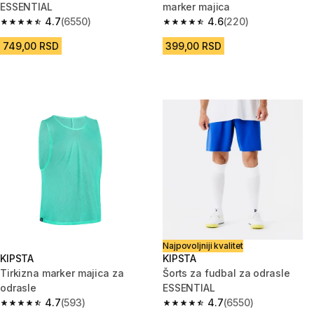
ESSENTIAL
marker majica
4.7
(6550)
4.6
(220)
4.7 od 5 zvezdica from 6550 Recenzije
4.6 od 5 zvezdica from 220 Rec
749,00 RSD
399,00 RSD
Najpovoljniji kvalitet
KIPSTA
KIPSTA
Tirkizna marker majica za
Šorts za fudbal za odrasle
odrasle
ESSENTIAL
4.7
(593)
4.7
(6550)
4.7 od 5 zvezdica from 593 Recenzije
4.7 od 5 zvezdica from 6550 Re