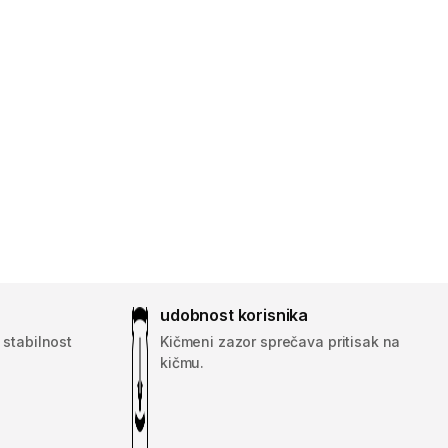
udobnost korisnika
 stabilnost
Kičmeni zazor sprečava pritisak na
kičmu.