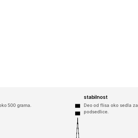
stabilnost
oko 500 grama.
Deo od flisa oko sedla za
podsedlice.