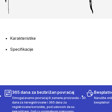
Karakteristike
Specifikacije
365 dana za bezbrižan povraćaj
Besplatn
Omogućavamo povraćaj ili zamenu proizvoda – 30
Naručite onl
dana za neregistrovane i 365 dana za
besplatno!
registrovane korisnike, pod uslovom da su
nekorišćeni, čisti i u originalnom pakovanju.