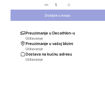
Izaberi količinu
Dodajte u korpu
Preuzimanje u Decathlon-u
Učitavanje
Preuzimanje u vašoj blizini
Učitavanje
Dostava na kućnu adresu
Učitavanje