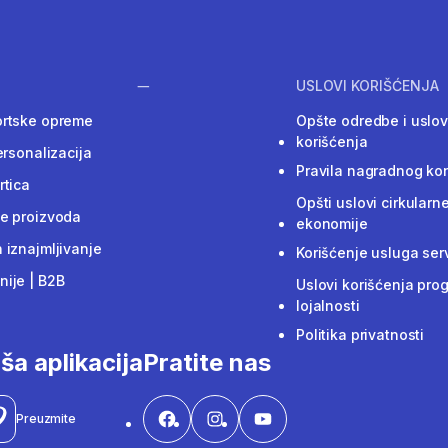
USLOVI KORIŠĆENJA
ortske opreme
Opšte odredbe i uslov
korišćenja
ersonalizacija
Pravila nagradnog ko
rtica
Opšti uslovi cirkularn
e proizvoda
ekonomije
 iznajmljivanje
Korišćenje usluga ser
ije | B2B
Uslovi korišćenja pro
lojalnosti
Politika privatnosti
ša aplikacija
Pratite nas
Preuzmite