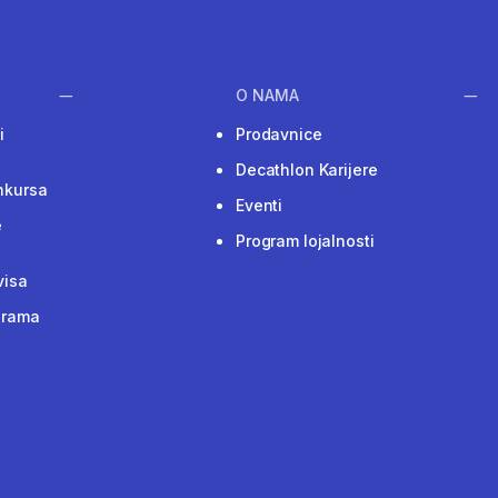
O NAMA
i
Prodavnice
Decathlon Karijere
nkursa
Eventi
e
Program lojalnosti
visa
grama