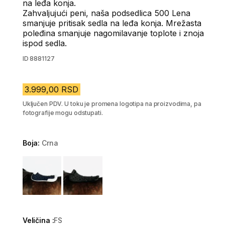
na leđa konja.
Zahvaljujući peni, naša podsedlica 500 Lena
smanjuje pritisak sedla na leđa konja. Mrežasta
poleđina smanjuje nagomilavanje toplote i znoja
ispod sedla.
ID
8881127
3.999,00 RSD
Uključen PDV. U toku je promena logotipa na proizvodima, pa
fotografije mogu odstupati.
Boja:
Crna
Choose a variant
Veličina :
FS