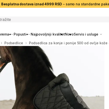
|
Besplatna dostava iznad 4999 RSD
– samo na standardne pake
search
oprema
Popusti
Najpovoljniji kvalitet
Novo
Servis i usluge
Podsedlice
Podsedlica za konje i ponije 500 od ovčje kože 