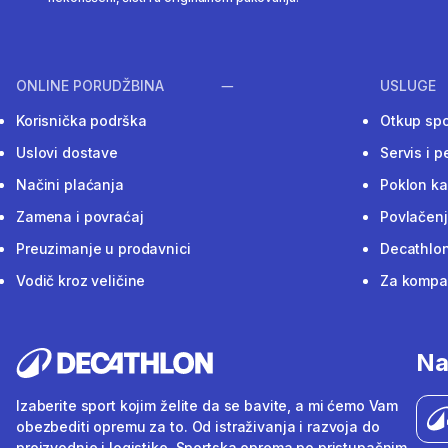
ONLINE PORUDŽBINA
USLUGE
Korisnička podrška
Otkup sp
Uslovi dostave
Servis i p
Načini plaćanja
Poklon ka
Zamena i povraćaj
Povlačenj
Preuzimanje u prodavnici
Decathlon
Vodič kroz veličine
Za kompan
Na
Izaberite sport kojim želite da se bavite, a mi ćemo Vam
obezbediti opremu za to. Od istraživanja i razvoja do
proizvodnje i logistike. Sportska oprema po pristupačnim