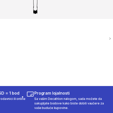
SD = 1 bod
Program lojalnosti
odavnici ili online
Sa vašim Decathlon nalogom, sada možete da
sakupljate bodove kako biste dobili vaučere za
vaše buduće kupovine.