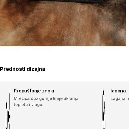
Prednosti dizajna
Propuštanje znoja
lagana
Mrežica duž gornje linije uklanja
Lagana: 
toplotu i vlagu.