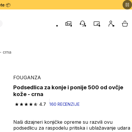
te 📦
Prodavnice
Korisnička podrška
Program lojalnost
Moj nalog
My 
- crna
FOUGANZA
Podsedlica za konje i ponije 500 od ovčje
kože - crna
4.7
160 RECENZIJE
4.7 od 5 zvezdica from 160 Recenzije
Naši dizajneri konjičke opreme su razvili ovu
podsedlicu za raspodelu pritiska i ublažavanje udara