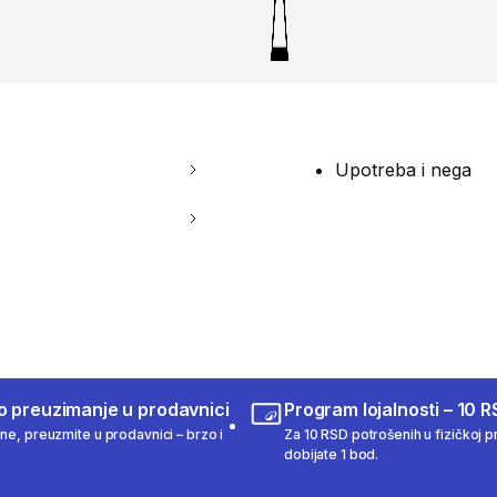
Upotreba i nega
o preuzimanje u prodavnici
Program lojalnosti – 10 R
ine, preuzmite u prodavnici – brzo i
Za 10 RSD potrošenih u fizičkoj pr
dobijate 1 bod.