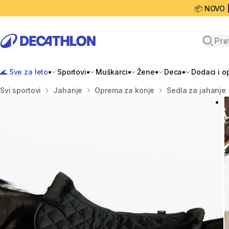
📦 NOVO 
Open 
🌊 Sve za leto
Sportovi
Muškarci
Žene
Deca
Dodaci i 
Početna stranica
Svi sportovi
Jahanje
Oprema za konje
Sedla za jahanje