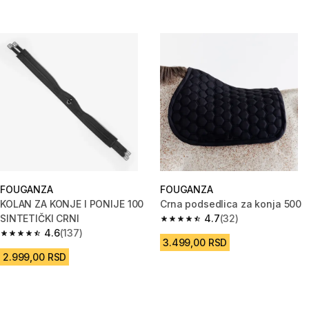
FOUGANZA
FOUGANZA
KOLAN ZA KONJE I PONIJE 100
Crna podsedlica za konja 500
SINTETIČKI CRNI
4.7
(32)
4.7 od 5 zvezdica from 32 Rece
4.6
(137)
4.6 od 5 zvezdica from 137 Recenzije
3.499,00 RSD
2.999,00 RSD