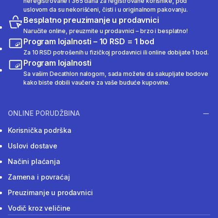
neregistrovane i 365 dana za registrovane korisnike, pod
uslovom da su nekorišćeni, čisti i u originalnom pakovanju.
Besplatno preuzimanje u prodavnici
Naručite online, preuzmite u prodavnici – brzo i besplatno!
Program lojalnosti – 10 RSD = 1 bod
Za 10 RSD potrošenih u fizičkoj prodavnici ili online dobijate 1 bod.
Program lojalnosti
Sa vašim Decathlon nalogom, sada možete da sakupljate bodove
kako biste dobili vaučere za vaše buduće kupovine.
ONLINE PORUDŽBINA
Korisnička podrška
Uslovi dostave
Načini plaćanja
Zamena i povraćaj
Preuzimanje u prodavnici
Vodič kroz veličine