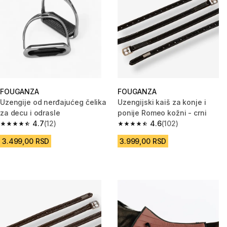
FOUGANZA
FOUGANZA
Uzengije od nerđajućeg čelika
Uzengijski kaiš za konje i
za decu i odrasle
ponije Romeo kožni - crni
4.7
(12)
4.6
(102)
4.7 od 5 zvezdica from 12 Recenzije
4.6 od 5 zvezdica from 102 Rec
3.499,00 RSD
3.999,00 RSD