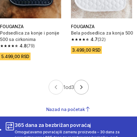
FOUGANZA
FOUGANZA
Podsedlica za konje i ponije
Bela podsedlica za konja 500
500 sa cirkonima
4.7
(32)
4.7 od 5 zvezdica from 32 Rece
4.8
(79)
4.8 od 5 zvezdica from 79 Recenzije
3.499,00 RSD
5.499,00 RSD
1
od
3
Nazad na početak
365 dana za bezbrižan povraćaj
Omogućavamo povraćaj ili zamenu proizvoda – 30 dana za