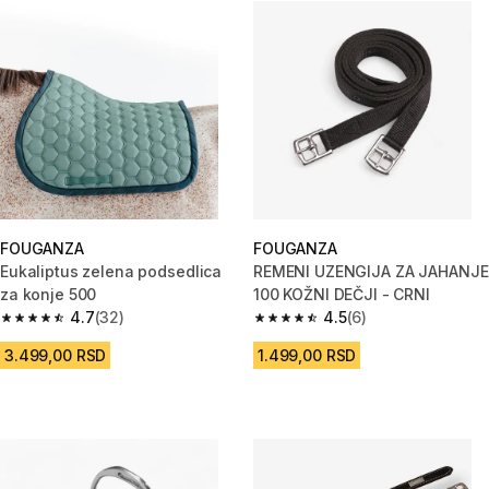
FOUGANZA
FOUGANZA
Eukaliptus zelena podsedlica
REMENI UZENGIJA ZA JAHANJE
za konje 500
100 KOŽNI DEČJI - CRNI
4.7
(32)
4.5
(6)
4.7 od 5 zvezdica from 32 Recenzije
4.5 od 5 zvezdica from 6 Recen
3.499,00 RSD
1.499,00 RSD