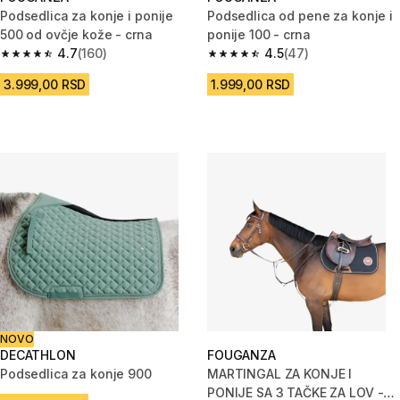
Podsedlica za konje i ponije
Podsedlica od pene za konje i
500 od ovčje kože - crna
ponije 100 - crna
4.7
(160)
4.5
(47)
4.7 od 5 zvezdica from 160 Recenzije
4.5 od 5 zvezdica from 47 Rece
3.999,00 RSD
1.999,00 RSD
NOVO
DECATHLON
FOUGANZA
Podsedlica za konje 900
MARTINGAL ZA KONJE I
PONIJE SA 3 TAČKE ZA LOV -