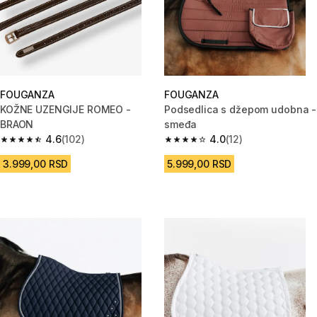
FOUGANZA
FOUGANZA
KOŽNE UZENGIJE ROMEO -
Podsedlica s džepom udobna -
BRAON
smeđa
4.6
(102)
4.0
(12)
4.6 od 5 zvezdica from 102 Recenzije
4.0 od 5 zvezdica from 12 Rece
3.999,00 RSD
5.999,00 RSD