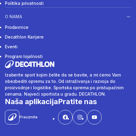
Politika privatnosti
O NAMA
Prodavnice
Decathlon Karijere
Eventi
Program lojalnosti
Izaberite sport kojim želite da se bavite, a mi ćemo Vam
obezbediti opremu za to. Od istraživanja i razvoja do
proizvodnje i logistike. Sportska oprema po pristupačnim
cenama. Najveći sportista u gradu. DECATHLON.
Naša aplikacija
Pratite nas
Preuzmite