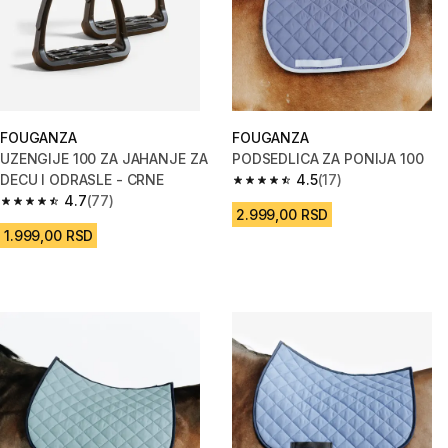
FOUGANZA
FOUGANZA
UZENGIJE 100 ZA JAHANJE ZA
PODSEDLICA ZA PONIJA 100
DECU I ODRASLE - CRNE
4.5
(17)
4.5 od 5 zvezdica from 17 Rece
4.7
(77)
4.7 od 5 zvezdica from 77 Recenzije
2.999,00 RSD
1.999,00 RSD