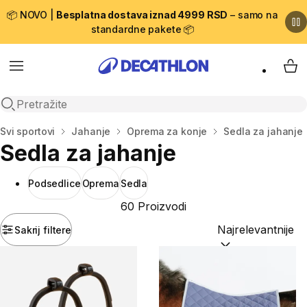
📦 NOVO |
Besplatna dostava iznad 4999 RSD
– samo na
standardne pakete 📦
Menu
My 
Open search
Početna stranica
Svi sportovi
Jahanje
Oprema za konje
Sedla za jahanje
Sedla za jahanje
Podsedlice
Oprema
Sedla
60 Proizvodi
Sakrij filtere
Sortiraj po:
(option