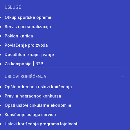
USLUGE
Otkup sportske opreme
Servis i personalizacija
Poklon kartica
Povlačenje proizvoda
Decathlon iznajmljivanje
Za kompanije | B2B
USLOVI KORIŠĆENJA
Opšte odredbe i uslovi korišćenja
Pravila nagradnog konkursa
Opšti uslovi cirkularne ekonomije
Korišćenje usluga servisa
Uslovi korišćenja programa lojalnosti