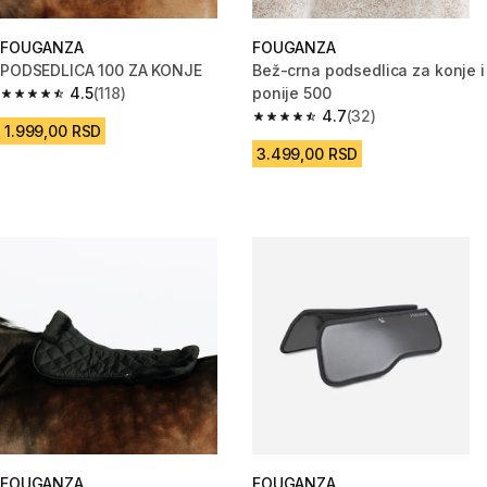
FOUGANZA
FOUGANZA
PODSEDLICA 100 ZA KONJE
Bež-crna podsedlica za konje i
4.5
(118)
ponije 500
4.5 od 5 zvezdica from 118 Recenzije
4.7
(32)
4.7 od 5 zvezdica from 32 Rece
1.999,00 RSD
3.499,00 RSD
FOUGANZA
FOUGANZA