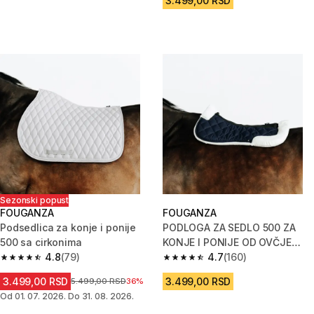
3.499,00 RSD
Sezonski popust
FOUGANZA
FOUGANZA
Podsedlica za konje i ponije
PODLOGA ZA SEDLO 500 ZA
500 sa cirkonima
KONJE I PONIJE OD OVČJE
4.8
(79)
KOŽE SINTETIČKA - PLAVA
4.7
(160)
4.8 od 5 zvezdica from 79 Recenzije
4.7 od 5 zvezdica from 160 Rec
3.499,00 RSD
3.499,00 RSD
Cena pre sniženja
5.499,00 RSD
36%
Od 01. 07. 2026. Do 31. 08. 2026.