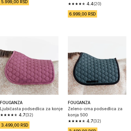
5.999,00 RSD
TAMNO BRAON
4.4
(20)
4.4 od 5 zvezdica from 20 Rece
6.999,00 RSD
FOUGANZA
FOUGANZA
Ljubičasta podsedlica za konje
Zeleno-crna podsedlica za
4.7
(32)
konja 500
4.7 od 5 zvezdica from 32 Recenzije
4.7
(32)
4.7 od 5 zvezdica from 32 Rece
3.499,00 RSD