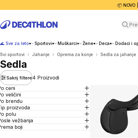
📦 NOVO 
Open 
🌊 Sve za leto
Sportovi
Muškarci
Žene
Deca
Dodaci i 
Početna stranica
Svi sportovi
Jahanje
Oprema za konje
Sedla za jahanje
Sedla
4 Proizvodi
Sakrij filtere
Po ceni
o veličini
Po brendu
Tip proizvoda
Po polu
Posle vežbanja
Prema boji