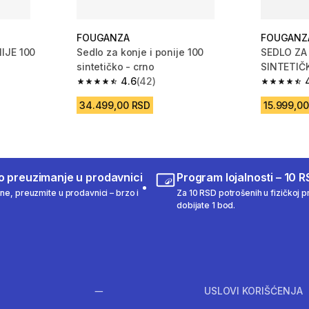
FOUGANZA
FOUGANZ
IJE 100
Sedlo za konje i ponije 100
SEDLO ZA
sintetičko - crno
SINTETIČ
m 42 Recenzije
4.6
(42)
4.6 od 5 zvezdica from 42 Recenzije
4.5 od 5 
34.499,00 RSD
15.999,0
o preuzimanje u prodavnici
Program lojalnosti – 10 R
ine, preuzmite u prodavnici – brzo i
Za 10 RSD potrošenih u fizičkoj pr
dobijate 1 bod.
USLOVI KORIŠĆENJA