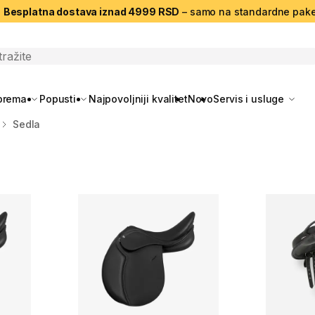
|
Besplatna dostava iznad 4999 RSD
– samo na standardne pake
search
oprema
Popusti
Najpovoljniji kvalitet
Novo
Servis i usluge
Sedla