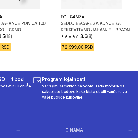
A
FOUGANZA
 JAHANJE PONIJA 100
SEDLO ESCAPE ZA KONJE ZA
KO - CRNO
REKREATIVNO JAHANJE - BRAON
4.5
(18)
3.6
(8)
zvezdica from 18 Recenzije
3.6 od 5 zvezdica from 8 Recenzije
0 RSD
72.999,00 RSD
SD = 1 bod
Program lojalnosti
odavnici ili online
Sa vašim Decathlon nalogom, sada možete da
sakupljate bodove kako biste dobili vaučere za
vaše buduće kupovine.
O NAMA