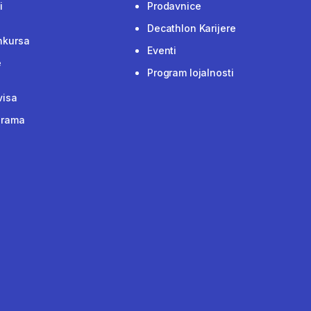
i
Prodavnice
Decathlon Karijere
nkursa
Eventi
e
Program lojalnosti
visa
grama