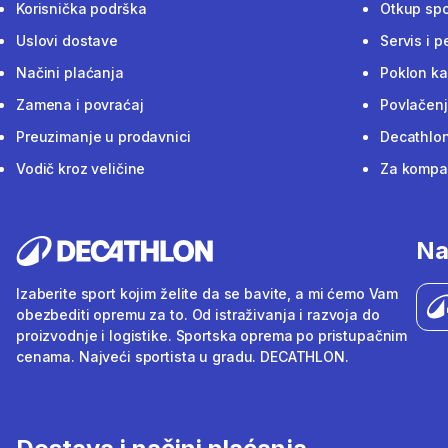
Korisnička podrška
Otkup sp
Uslovi dostave
Servis i p
Načini plaćanja
Poklon ka
Zamena i povraćaj
Povlačenj
Preuzimanje u prodavnici
Decathlon
Vodič kroz veličine
Za kompan
Na
Izaberite sport kojim želite da se bavite, a mi ćemo Vam
obezbediti opremu za to. Od istraživanja i razvoja do
proizvodnje i logistike. Sportska oprema po pristupačnim
cenama. Najveći sportista u gradu. DECATHLON.