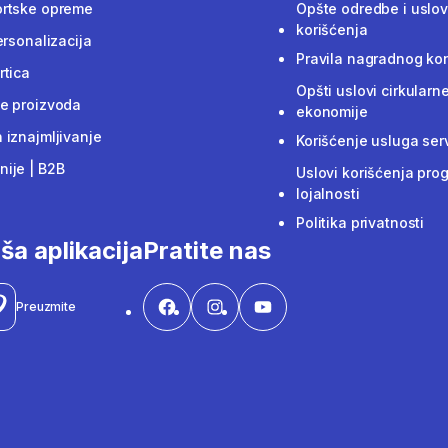
ortske opreme
Opšte odredbe i uslov
korišćenja
ersonalizacija
Pravila nagradnog ko
rtica
Opšti uslovi cirkularn
e proizvoda
ekonomije
 iznajmljivanje
Korišćenje usluga ser
ije | B2B
Uslovi korišćenja pro
lojalnosti
Politika privatnosti
ša aplikacija
Pratite nas
Preuzmite