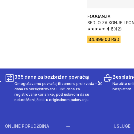
FOUGANZA
SEDLO ZA KONJE I PON
4.6
(42)
4.6 od 5 zvezdica fro
34.499,00 RSD
365 dana za bezbrižan povraćaj
Besplatn
Omogućavamo povraćaj ili zamenu proizvoda – 30
Naručite onl
dana za neregistrovane i 365 dana za
besplatno!
registrovane korisnike, pod uslovom da su
nekorišćeni, čisti i u originalnom pakovanju.
ONLINE PORUDŽBINA
USLUGE