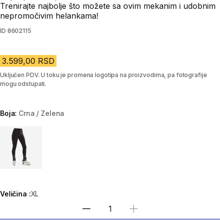
Trenirajte najbolje što možete sa ovim mekanim i udobnim
nepromočivim helankama!
ID
8602115
3.599,00 RSD
Uključen PDV. U toku je promena logotipa na proizvodima, pa fotografije
mogu odstupati.
Boja:
Crna / Zelena
Choose a variant
Veličina :
XL
Izaberi količinu