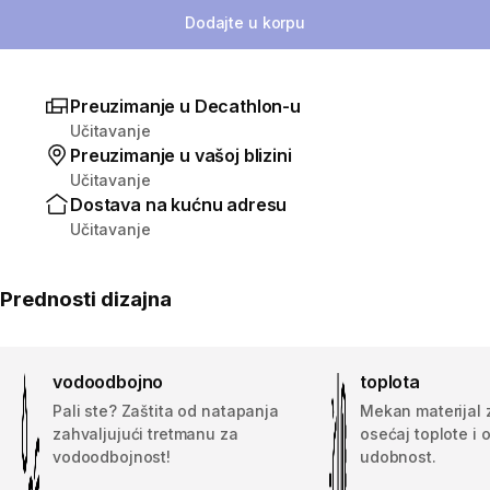
Dodajte u korpu
Preuzimanje u Decathlon-u
Učitavanje
Preuzimanje u vašoj blizini
Učitavanje
Dostava na kućnu adresu
Učitavanje
Prednosti dizajna
vodoodbojno
toplota
Pali ste? Zaštita od natapanja
Mekan materijal z
zahvaljujući tretmanu za
osećaj toplote i 
vodoodbojnost!
udobnost.