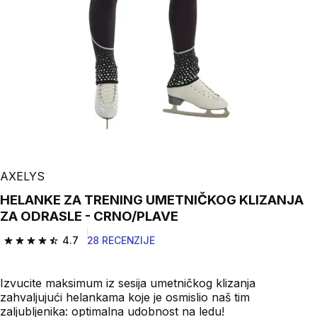
AXELYS
HELANKE ZA TRENING UMETNIČKOG KLIZANJA
ZA ODRASLE - CRNO/PLAVE
4.7
28 RECENZIJE
4.7 od 5 zvezdica from 28 Recenzije
Izvucite maksimum iz sesija umetničkog klizanja
zahvaljujući helankama koje je osmislio naš tim
zaljubljenika: optimalna udobnost na ledu!