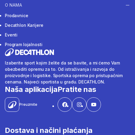
O NAMA
Prodavnice
Decathlon Karijere
Eventi
Program lojalnosti
Izaberite sport kojim želite da se bavite, a mi ćemo Vam
obezbediti opremu za to. Od istraživanja i razvoja do
proizvodnje i logistike. Sportska oprema po pristupačnim
cenama. Najveći sportista u gradu. DECATHLON.
Naša aplikacija
Pratite nas
Preuzmite
Dostava i načini plaćanja