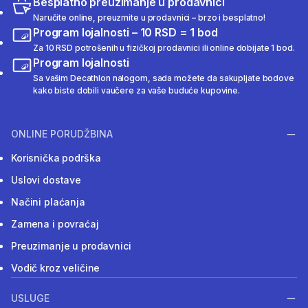
Besplatno preuzimanje u prodavnici
Naručite online, preuzmite u prodavnici – brzo i besplatno!
Program lojalnosti – 10 RSD = 1 bod
Za 10 RSD potrošenih u fizičkoj prodavnici ili online dobijate 1 bod.
Program lojalnosti
Sa vašim Decathlon nalogom, sada možete da sakupljate bodove
kako biste dobili vaučere za vaše buduće kupovine.
ONLINE PORUDŽBINA
Korisnička podrška
Uslovi dostave
Načini plaćanja
Zamena i povraćaj
Preuzimanje u prodavnici
Vodič kroz veličine
USLUGE