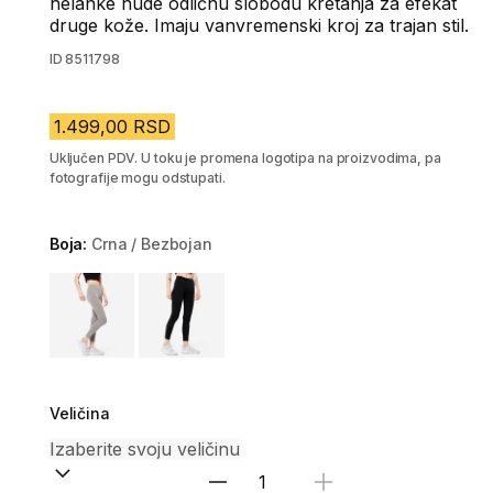
helanke nude odličnu slobodu kretanja za efekat
druge kože. Imaju vanvremenski kroj za trajan stil.
ID
8511798
1.499,00 RSD
Uključen PDV. U toku je promena logotipa na proizvodima, pa
fotografije mogu odstupati.
Boja:
Crna / Bezbojan
Choose a variant
Veličina