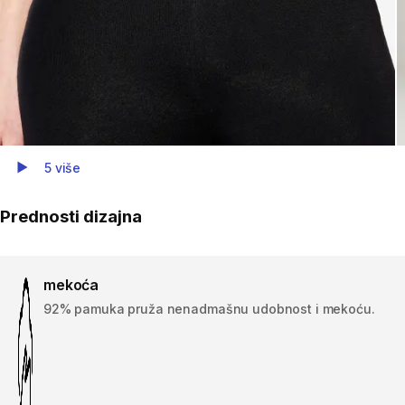
5 više
Play Video
Prednosti dizajna
mekoća
92% pamuka pruža nenadmašnu udobnost i mekoću.