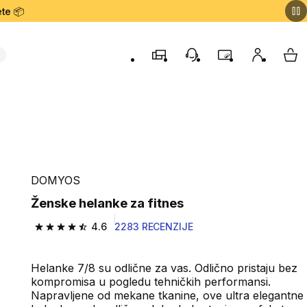
te 📦
Prodavnice
Korisnička podrška
Program lojalnost
Moj nalog
My 
DOMYOS
Ženske helanke za fitnes
4.6
2283 RECENZIJE
4.6 od 5 zvezdica from 2283 Recenzije
Helanke 7/8 su odlične za vas. Odlično pristaju bez
kompromisa u pogledu tehničkih performansi.
Napravljene od mekane tkanine, ove ultra elegantne