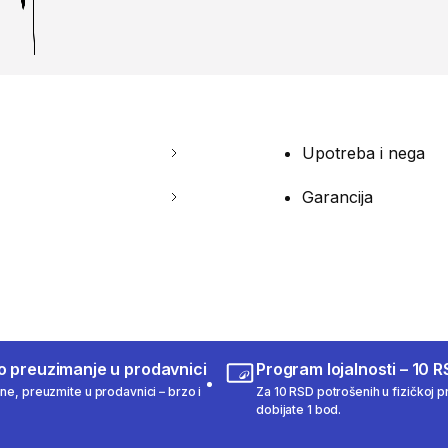
Upotreba i nega
Garancija
o preuzimanje u prodavnici
Program lojalnosti – 10 R
ine, preuzmite u prodavnici – brzo i
Za 10 RSD potrošenih u fizičkoj pr
dobijate 1 bod.