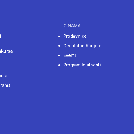
O NAMA
i
Prodavnice
Decathlon Karijere
nkursa
Eventi
e
Program lojalnosti
visa
grama