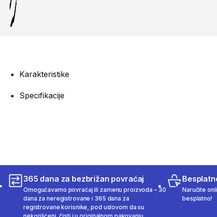
Karakteristike
Specifikacije
365 dana za bezbrižan povraćaj
Besplatn
Omogućavamo povraćaj ili zamenu proizvoda – 30
Naručite onl
dana za neregistrovane i 365 dana za
besplatno!
registrovane korisnike, pod uslovom da su
nekorišćeni, čisti i u originalnom pakovanju.