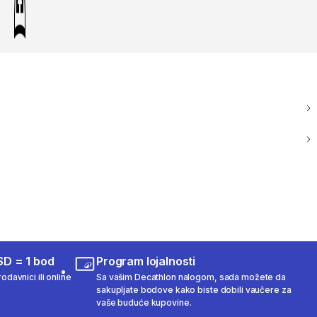
SD = 1 bod
Program lojalnosti
odavnici ili online
Sa vašim Decathlon nalogom, sada možete da
sakupljate bodove kako biste dobili vaučere za
vaše buduće kupovine.