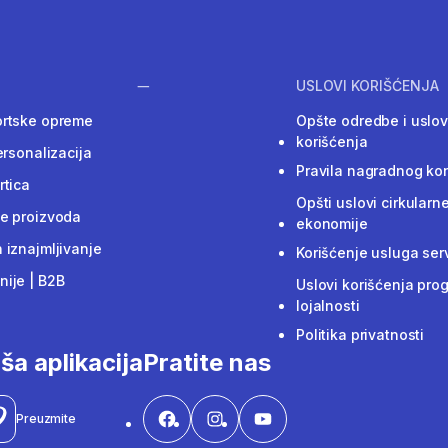
USLOVI KORIŠĆENJA
ortske opreme
Opšte odredbe i uslov
korišćenja
ersonalizacija
Pravila nagradnog ko
rtica
Opšti uslovi cirkularn
e proizvoda
ekonomije
 iznajmljivanje
Korišćenje usluga ser
ije | B2B
Uslovi korišćenja pro
lojalnosti
Politika privatnosti
ša aplikacija
Pratite nas
Preuzmite