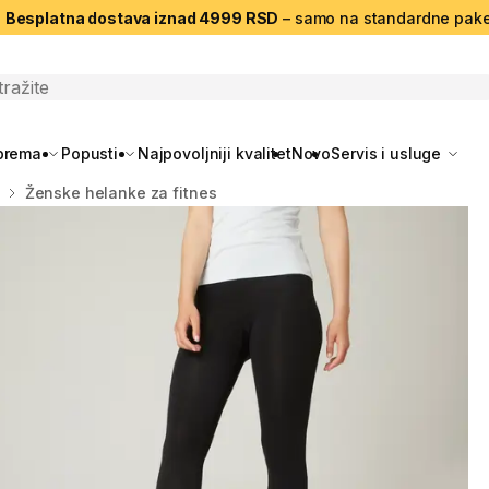
|
Besplatna dostava iznad 4999 RSD
– samo na standardne pake
search
oprema
Popusti
Najpovoljniji kvalitet
Novo
Servis i usluge
Ženske helanke za fitnes