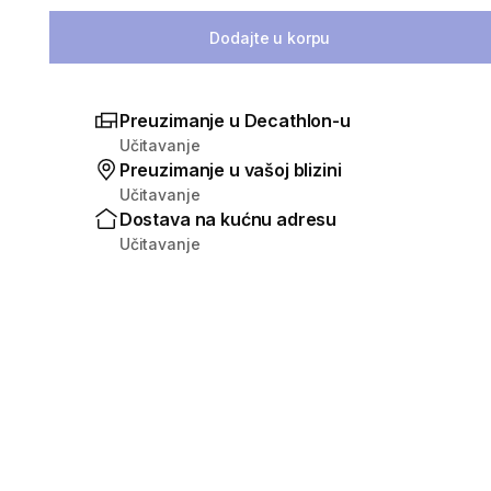
Izaberi količinu
Dodajte u korpu
Preuzimanje u Decathlon-u
Učitavanje
Preuzimanje u vašoj blizini
Učitavanje
Dostava na kućnu adresu
Učitavanje