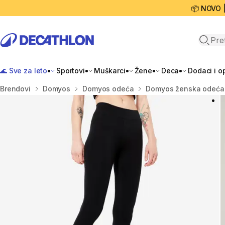
📦 NOVO 
Open 
🌊 Sve za leto
Sportovi
Muškarci
Žene
Deca
Dodaci i 
Početna stranica
Brendovi
Domyos
Domyos odeća
Domyos ženska odeća