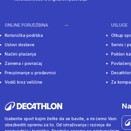
ONLINE PORUDŽBINA
USLUGE
Korisnička podrška
Otkup sp
Uslovi dostave
Servis i p
Načini plaćanja
Poklon ka
Zamena i povraćaj
Povlačenj
Preuzimanje u prodavnici
Decathlon
Vodič kroz veličine
Za kompan
Na
Izaberite sport kojim želite da se bavite, a mi ćemo Vam
obezbediti opremu za to. Od istraživanja i razvoja do
proizvodnje i logistike. Sportska oprema po pristupačnim