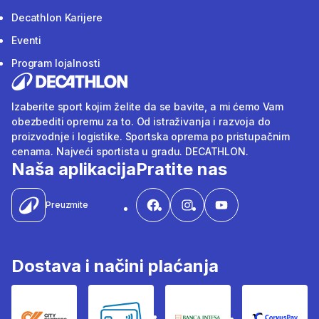
Decathlon Karijere
Eventi
Program lojalnosti
Izaberite sport kojim želite da se bavite, a mi ćemo Vam
obezbediti opremu za to. Od istraživanja i razvoja do
proizvodnje i logistike. Sportska oprema po pristupačnim
cenama. Najveći sportista u gradu. DECATHLON.
Naša aplikacija
Pratite nas
Preuzmite
Dostava i načini plaćanja