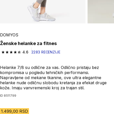
DOMYOS
Ženske helanke za fitnes
4.6
2283 RECENZIJE
4.6 od 5 zvezdica from 2283 Recenzije
Helanke 7/8 su odlične za vas. Odlično pristaju bez
kompromisa u pogledu tehničkih performansi.
Napravljene od mekane tkanine, ove ultra elegantne
helanke nude odličnu slobodu kretanja za efekat druge
kože. Imaju vanvremenski kroj za trajan stil.
ID
8511799
1.499,00 RSD