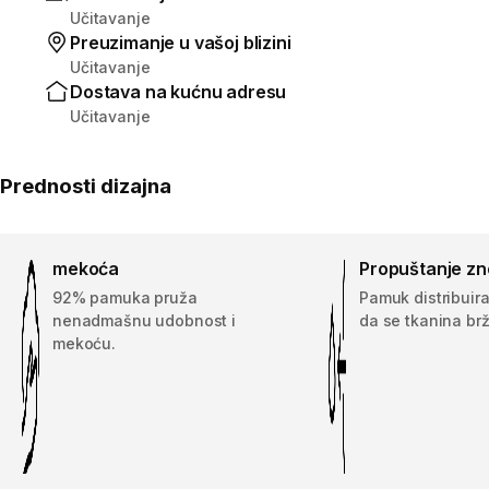
Učitavanje
Preuzimanje u vašoj blizini
Učitavanje
Dostava na kućnu adresu
Učitavanje
Prednosti dizajna
mekoća
Propuštanje zn
92% pamuka pruža
Pamuk distribuir
nenadmašnu udobnost i
da se tkanina brž
mekoću.