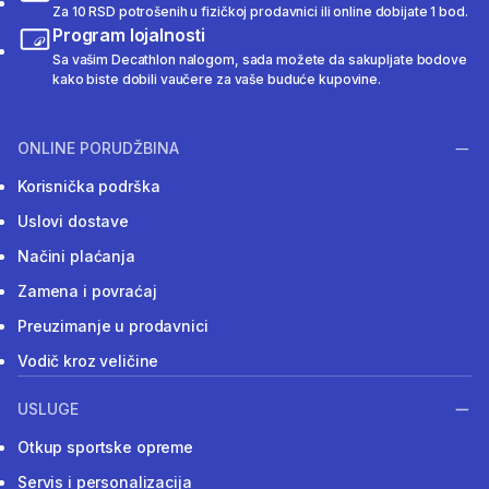
Za 10 RSD potrošenih u fizičkoj prodavnici ili online dobijate 1 bod.
Program lojalnosti
Sa vašim Decathlon nalogom, sada možete da sakupljate bodove
kako biste dobili vaučere za vaše buduće kupovine.
ONLINE PORUDŽBINA
Korisnička podrška
Uslovi dostave
Načini plaćanja
Zamena i povraćaj
Preuzimanje u prodavnici
Vodič kroz veličine
USLUGE
Otkup sportske opreme
Servis i personalizacija