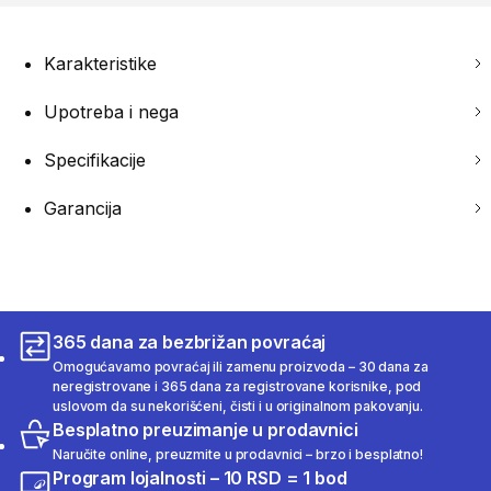
Karakteristike
Upotreba i nega
Specifikacije
Garancija
365 dana za bezbrižan povraćaj
Omogućavamo povraćaj ili zamenu proizvoda – 30 dana za
neregistrovane i 365 dana za registrovane korisnike, pod
uslovom da su nekorišćeni, čisti i u originalnom pakovanju.
Besplatno preuzimanje u prodavnici
Naručite online, preuzmite u prodavnici – brzo i besplatno!
Program lojalnosti – 10 RSD = 1 bod