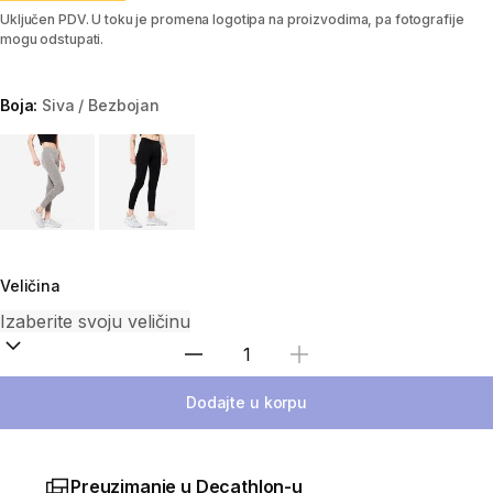
Uključen PDV. U toku je promena logotipa na proizvodima, pa fotografije
mogu odstupati.
Boja:
Siva / Bezbojan
Choose a variant
Veličina
Izaberi količinu
Dodajte u korpu
Preuzimanje u Decathlon-u