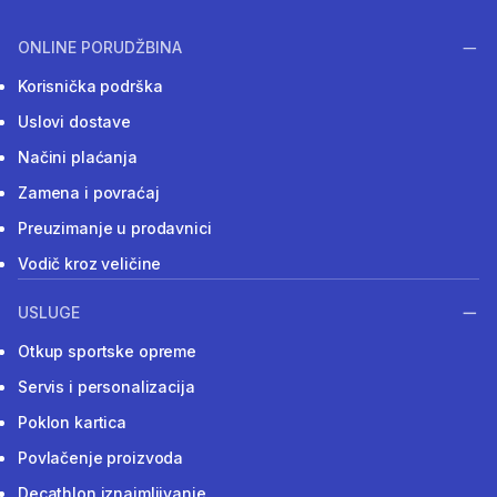
ONLINE PORUDŽBINA
Korisnička podrška
Uslovi dostave
Načini plaćanja
Zamena i povraćaj
Preuzimanje u prodavnici
Vodič kroz veličine
USLUGE
Otkup sportske opreme
Servis i personalizacija
Poklon kartica
Povlačenje proizvoda
Decathlon iznajmljivanje