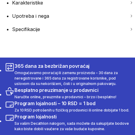
Karakteristike
Upotreba i nega
Specifikacije
365 dana za bezbrižan povraćaj
Omogućavamo povraćaj ili zamenu proizvoda – 30 dana za
neregistrovane i 365 dana za registrovane korisnike, pod
uslovom da su nekorišćeni, čisti i u originalnom pakovanju.
Besplatno preuzimanje u prodavnici
Naručite online, preuzmite u prodavnici – brzo i besplatno!
Program lojalnosti – 10 RSD = 1 bod
Za 10 RSD potrošenih u fizičkoj prodavnici ili online dobijate 1 bod.
Program lojalnosti
Sa vašim Decathlon nalogom, sada možete da sakupljate bodove
kako biste dobili vaučere za vaše buduće kupovine.