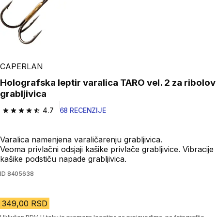
Play Video
CAPERLAN
Holografska leptir varalica TARO vel. 2 za ribolov
grabljivica
4.7
68 RECENZIJE
4.7 od 5 zvezdica from 68 Recenzije
Varalica namenjena varaličarenju grabljivica.
Veoma privlačni odsjaji kašike privlače grabljivice. Vibracije
kašike podstiču napade grabljivica.
ID
8405638
349,00 RSD