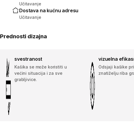
Učitavanje
Dostava na kućnu adresu
Učitavanje
Prednosti dizajna
svestranost
vizuelna efika
Kašika se može koristiti u
Odsjaji kašike pr
većini situacija i za sve
znatiželju riba gr
grabljivice.