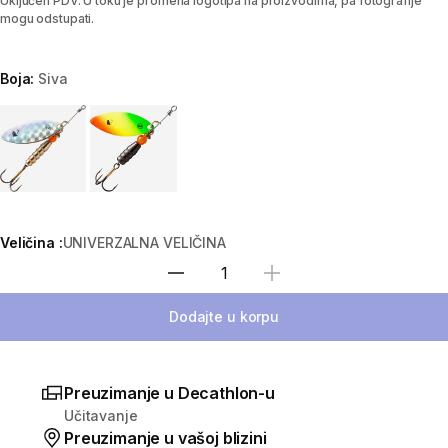
Uključen PDV. U toku je promena logotipa na proizvodima, pa fotografije
mogu odstupati.
Boja:
Siva
Choose a variant
Veličina :
UNIVERZALNA VELIČINA
Izaberi količinu
Dodajte u korpu
Preuzimanje u Decathlon-u
Učitavanje
Preuzimanje u vašoj blizini