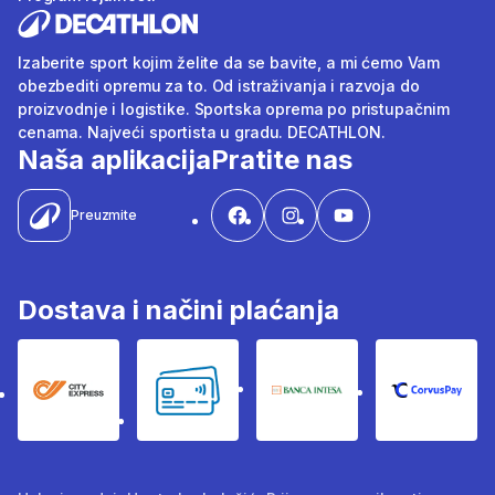
Izaberite sport kojim želite da se bavite, a mi ćemo Vam
obezbediti opremu za to. Od istraživanja i razvoja do
proizvodnje i logistike. Sportska oprema po pristupačnim
cenama. Najveći sportista u gradu. DECATHLON.
Naša aplikacija
Pratite nas
Preuzmite
Dostava i načini plaćanja
City Express
Bankovne kartice
Banka Intesa
Corvus