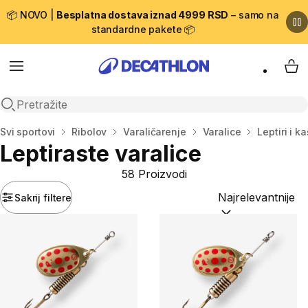
📦 NOVO |
Besplatna dostava iznad 4999 RSD
– samo na
standardne pakete 📦
Menu
My 
Open search
Početna stranica
Svi sportovi
Ribolov
Varaličarenje
Varalice
Leptiri i k
Leptiraste varalice
58 Proizvodi
Sakrij filtere
Sortiraj po:
(option