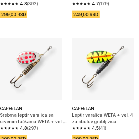
4.8
(393)
4.7
(179)
4.8 od 5 zvezdica from 393 Recenzije
4.7 od 5 zvezdica from 179 Rec
299,00 RSD
249,00 RSD
CAPERLAN
CAPERLAN
Srebrna leptir varalica sa
Leptir varalica WETA + vel. 4
crvenim tačkama WETA + vel. 3
za ribolov grabljivica
za ribolov grabljivica
4.8
(297)
4.5
(41)
4.8 od 5 zvezdica from 297 Recenzije
4.5 od 5 zvezdica from 41 Rece
299,00 RSD
399,00 RSD