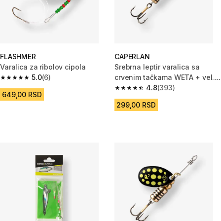
FLASHMER
CAPERLAN
Varalica za ribolov cipola
Srebrna leptir varalica sa
5.0
(6)
crvenim tačkama WETA + vel. 2
5.0 od 5 zvezdica from 6 Recenzije
za ribolov grabljivica
4.8
(393)
4.8 od 5 zvezdica from 393 Rec
649,00 RSD
299,00 RSD