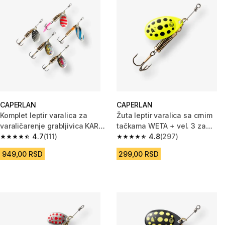
CAPERLAN
CAPERLAN
Komplet leptir varalica za
Žuta leptir varalica sa crnim
varaličarenje grabljivica KARE
tačkama WETA + vel. 3 za
NEW
4.7
(111)
ribolov grabljivica
4.8
(297)
4.7 od 5 zvezdica from 111 Recenzije
4.8 od 5 zvezdica from 297 Rec
949,00 RSD
299,00 RSD