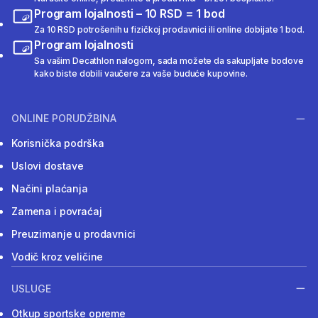
Program lojalnosti – 10 RSD = 1 bod
Za 10 RSD potrošenih u fizičkoj prodavnici ili online dobijate 1 bod.
Program lojalnosti
Sa vašim Decathlon nalogom, sada možete da sakupljate bodove
kako biste dobili vaučere za vaše buduće kupovine.
ONLINE PORUDŽBINA
Korisnička podrška
Uslovi dostave
Načini plaćanja
Zamena i povraćaj
Preuzimanje u prodavnici
Vodič kroz veličine
USLUGE
Otkup sportske opreme