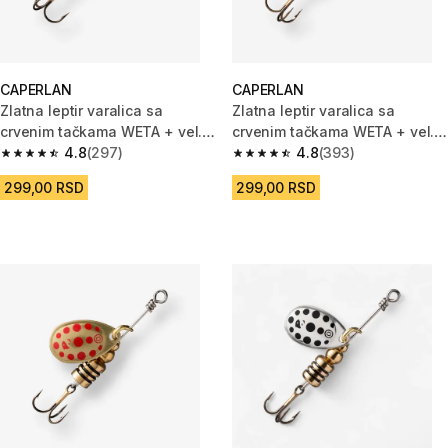
CAPERLAN
CAPERLAN
Zlatna leptir varalica sa
Zlatna leptir varalica sa
crvenim tačkama WETA + vel. 3
crvenim tačkama WETA + vel. 2
za ribolov grabljivica
4.8
(297)
za ribolov grabljivica
4.8
(393)
4.8 od 5 zvezdica from 297 Recenzije
4.8 od 5 zvezdica from 393 Rec
299,00 RSD
299,00 RSD