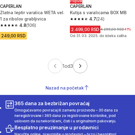
Popust
CAPERLAN
CAPERLAN
Zlatna leptir varalica WETA vel.
Kutija s varalicama BOX MB
1 za ribolov grabljivica
4.7
(24)
4.7 od 5 zvezdica from 24 Rece
4.8
(106)
4.8 od 5 zvezdica from 106 Recenzije
2.499,00 RSD
Cena pre sniženja
4.299,00 RSD
41%
249,00 RSD
Od 31. 03. 2025. do isteka zaliha
1
od
3
Nazad na početak
365 dana za bezbrižan povraćaj
Omogućavamo povraćaj ili zamenu proizvoda – 30 dana za
neregistrovane i 365 dana za registrovane korisnike, pod
uslovom da su nekorišćeni, čisti i u originalnom pakovanju.
Besplatno preuzimanje u prodavnici
Naručite online, preuzmite u prodavnici – brzo i besplatno!