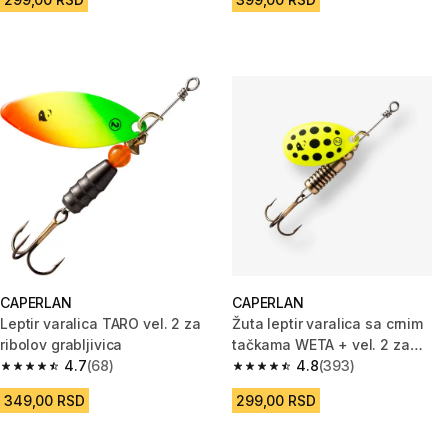
CAPERLAN
CAPERLAN
Leptir varalica TARO vel. 2 za
Žuta leptir varalica sa crnim
ribolov grabljivica
tačkama WETA + vel. 2 za
4.7
(68)
ribolov grabljivica
4.8
(393)
4.7 od 5 zvezdica from 68 Recenzije
4.8 od 5 zvezdica from 393 Rec
349,00 RSD
299,00 RSD