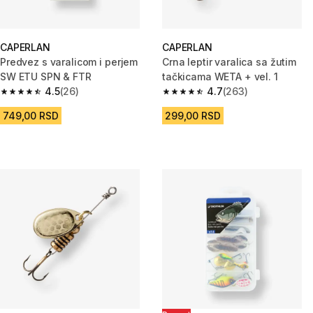
CAPERLAN
CAPERLAN
Predvez s varalicom i perjem
Crna leptir varalica sa žutim
SW ETU SPN & FTR
tačkicama WETA + vel. 1
4.5
(26)
4.7
(263)
4.5 od 5 zvezdica from 26 Recenzije
4.7 od 5 zvezdica from 263 Rec
749,00 RSD
299,00 RSD