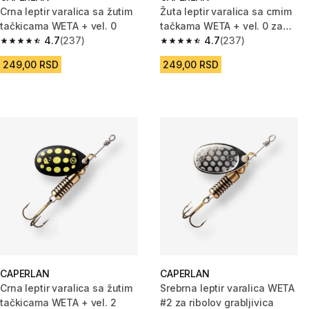
Crna leptir varalica sa žutim
Žuta leptir varalica sa crnim
tačkicama WETA + vel. 0
tačkama WETA + vel. 0 za
4.7
(237)
ribolov grabljivica
4.7
(237)
4.7 od 5 zvezdica from 237 Recenzije
4.7 od 5 zvezdica from 237 Rec
249,00 RSD
249,00 RSD
CAPERLAN
CAPERLAN
Crna leptir varalica sa žutim
Srebrna leptir varalica WETA
tačkicama WETA + vel. 2
#2 za ribolov grabljivica