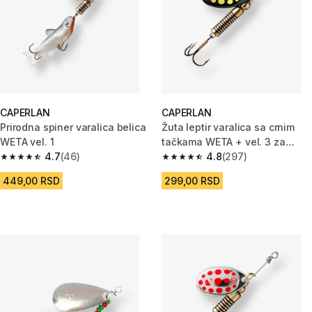
CAPERLAN
CAPERLAN
Prirodna spiner varalica belica
Žuta leptir varalica sa crnim
WETA vel. 1
tačkama WETA + vel. 3 za
4.7
(46)
ribolov grabljivica
4.8
(297)
4.7 od 5 zvezdica from 46 Recenzije
4.8 od 5 zvezdica from 297 Rec
449,00 RSD
299,00 RSD