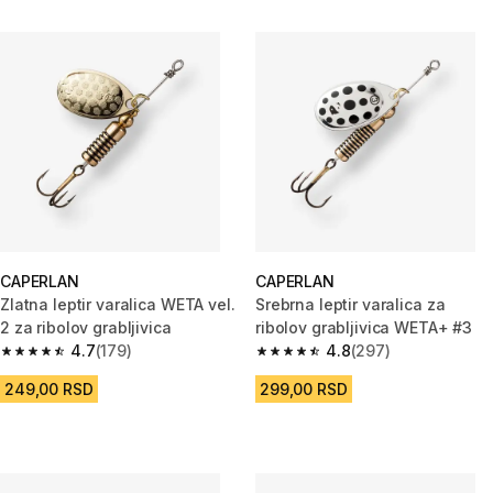
CAPERLAN
CAPERLAN
Zlatna leptir varalica WETA vel.
Srebrna leptir varalica za
2 za ribolov grabljivica
ribolov grabljivica WETA+ #3
4.7
(179)
4.8
(297)
4.7 od 5 zvezdica from 179 Recenzije
4.8 od 5 zvezdica from 297 Rec
249,00 RSD
299,00 RSD