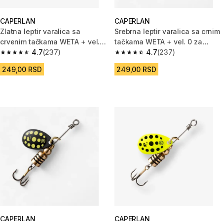
CAPERLAN
CAPERLAN
Zlatna leptir varalica sa
Srebrna leptir varalica sa crnim
crvenim tačkama WETA + vel. 0
tačkama WETA + vel. 0 za
za ribolov grabljivica
4.7
(237)
ribolov grabljivica
4.7
(237)
4.7 od 5 zvezdica from 237 Recenzije
4.7 od 5 zvezdica from 237 Rec
249,00 RSD
249,00 RSD
CAPERLAN
CAPERLAN