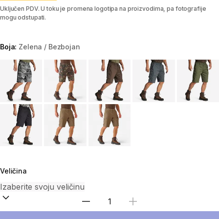
Uključen PDV. U toku je promena logotipa na proizvodima, pa fotografije
mogu odstupati.
Boja:
Zelena / Bezbojan
Choose a variant
Veličina
Izaberi količinu