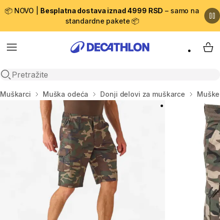
📦 NOVO |
Besplatna dostava iznad 4999 RSD
– samo na
standardne pakete 📦
Menu
My 
Open search
Početna stranica
Muškarci
Muška odeća
Donji delovi za muškarce
Muške