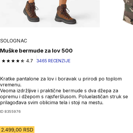
SOLOGNAC
Muške bermude za lov 500
4.7
3465 RECENZIJE
4.7 od 5 zvezdica from 3465 Recenzije
Kratke pantalone za lov i boravak u prirodi po toplom
vremenu.
Veoma izdržljive i praktične bermude s dva džepa za
opremu i džepom s rajsferšlusom. Poluelastičan struk se
prilagođava svim oblicima tela i stoji na mestu.
ID
8355976
2.499,00 RSD