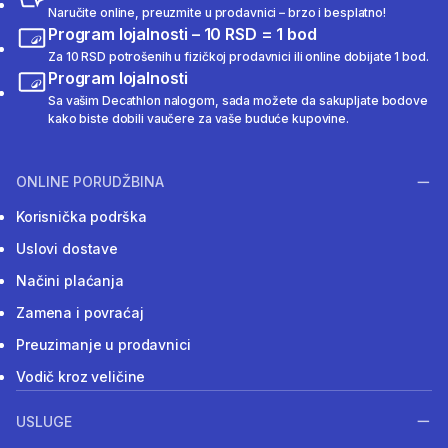
Naručite online, preuzmite u prodavnici – brzo i besplatno!
Program lojalnosti – 10 RSD = 1 bod
Za 10 RSD potrošenih u fizičkoj prodavnici ili online dobijate 1 bod.
Program lojalnosti
Sa vašim Decathlon nalogom, sada možete da sakupljate bodove
kako biste dobili vaučere za vaše buduće kupovine.
ONLINE PORUDŽBINA
Korisnička podrška
Uslovi dostave
Načini plaćanja
Zamena i povraćaj
Preuzimanje u prodavnici
Vodič kroz veličine
USLUGE