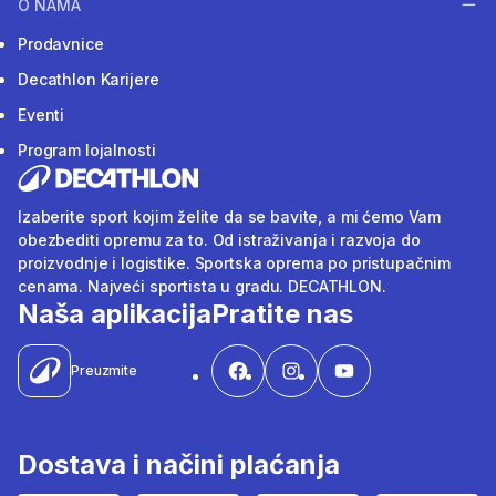
O NAMA
Prodavnice
Decathlon Karijere
Eventi
Program lojalnosti
Izaberite sport kojim želite da se bavite, a mi ćemo Vam
obezbediti opremu za to. Od istraživanja i razvoja do
proizvodnje i logistike. Sportska oprema po pristupačnim
cenama. Najveći sportista u gradu. DECATHLON.
Naša aplikacija
Pratite nas
Preuzmite
Dostava i načini plaćanja