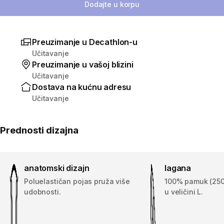
Dodajte u korpu
Preuzimanje u Decathlon-u
Učitavanje
Preuzimanje u vašoj blizini
Učitavanje
Dostava na kućnu adresu
Učitavanje
Prednosti dizajna
anatomski dizajn
lagana
Poluelastičan pojas pruža više
100% pamuk (250 
udobnosti.
u veličini L.